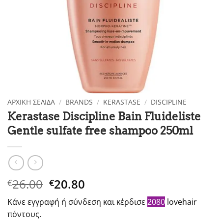
ΑΡΧΙΚΉ ΣΕΛΊΔΑ
/
BRANDS
/
KERASTASE
/
DISCIPLINE
Kerastase Discipline Bain Fluideliste
Gentle sulfate free shampoo 250ml
Original
Η
26.00
20.80
€
€
price
τρέχουσα
Κάνε εγγραφή ή σύνδεση και κέρδισε
2080
lovehair
was:
τιμή
πόντους.
€26.00.
είναι: