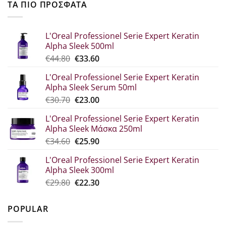
ΤΑ ΠΙΟ ΠΡΟΣΦΑΤΑ
L'Oreal Professionel Serie Expert Keratin
Alpha Sleek 500ml
Original
Η
€
44.80
€
33.60
price
τρέχουσα
L'Oreal Professionel Serie Expert Keratin
was:
τιμή
Alpha Sleek Serum 50ml
€44.80.
είναι:
Original
Η
€
30.70
€
23.00
€33.60.
price
τρέχουσα
L'Oreal Professionel Serie Expert Keratin
was:
τιμή
Alpha Sleek Μάσκα 250ml
€30.70.
είναι:
Original
Η
€
34.60
€
25.90
€23.00.
price
τρέχουσα
L'Oreal Professionel Serie Expert Keratin
was:
τιμή
Alpha Sleek 300ml
€34.60.
είναι:
Original
Η
€
29.80
€
22.30
€25.90.
price
τρέχουσα
was:
τιμή
POPULAR
€29.80.
είναι:
€22.30.