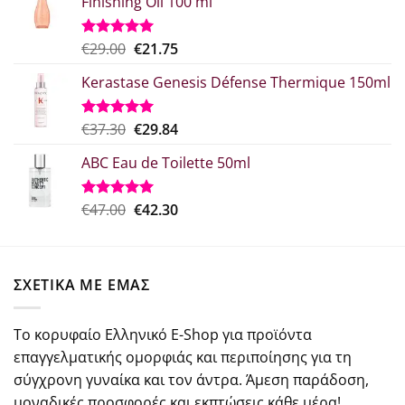
Finishing Oil 100 ml
Original
Η
€
29.00
€
21.75
Βαθμολογήθηκε
με
5.00
price
τρέχουσα
από 5
Kerastase Genesis Défense Thermique 150ml
was:
τιμή
€29.00.
είναι:
€21.75.
Original
Η
€
37.30
€
29.84
Βαθμολογήθηκε
με
5.00
price
τρέχουσα
από 5
ABC Eau de Toilette 50ml
was:
τιμή
€37.30.
είναι:
€29.84.
Original
Η
€
47.00
€
42.30
Βαθμολογήθηκε
με
5.00
price
τρέχουσα
από 5
was:
τιμή
€47.00.
είναι:
ΣΧΕΤΙΚΑ ΜΕ ΕΜΑΣ
€42.30.
Το κορυφαίο Ελληνικό E-Shop για προϊόντα
επαγγελματικής ομορφιάς και περιποίησης για τη
σύγχρονη γυναίκα και τον άντρα. Άμεση παράδοση,
μοναδικές προσφορές και εκπτώσεις κάθε μέρα!