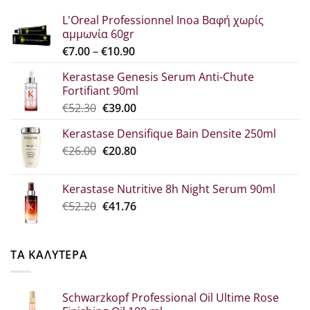
L'Oreal Professionnel Inoa Βαφή χωρίς
αμμωνία 60gr
Price
€
7.00
–
€
10.90
range:
Kerastase Genesis Serum Anti-Chute
€7.00
Fortifiant 90ml
through
Original
Η
€
52.30
€
39.00
€10.90
price
τρέχουσα
Kerastase Densifique Bain Densite 250ml
was:
τιμή
Original
Η
€
26.00
€52.30.
€
20.80
είναι:
price
τρέχουσα
€39.00.
was:
τιμή
Kerastase Nutritive 8h Night Serum 90ml
€26.00.
είναι:
Original
Η
€
52.20
€
41.76
€20.80.
price
τρέχουσα
was:
τιμή
€52.20.
είναι:
ΤΑ ΚΑΛΥΤΕΡΑ
€41.76.
Schwarzkopf Professional Oil Ultime Rose