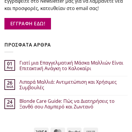
Εγγραφείτε στο Newsletter μας για να λαμβάνετε νέα
και προσφορές, κατευθείαν στο email σας!
ΕΓΓΡΑΦΗ ΕΔΩ!
ΠΡΟΣΦΑΤΑ ΑΡΘΡΑ
Γιατί μια Επαγγελματική Μάσκα Μαλλιών Είναι
01
Αυγ
Επιτακτική Ανάγκη το Καλοκαίρι
Δεν
υπάρχουν
Λιπαρά Μαλλιά: Αντιμετώπιση και Χρήσιμες
26
σχόλια
στο
Ιούλ
Συμβουλές
Γιατί
μια
Δεν
Επαγγελματική
υπάρχουν
Blonde Care Guide: Πώς να Διατηρήσεις το
24
Μάσκα
σχόλια
Μαλλιών
στο
Ιούλ
Ξανθό σου Λαμπερό και Ζωντανό
Είναι
Λιπαρά
Επιτακτική
Μαλλιά:
Δεν
Ανάγκη
Αντιμετώπιση
υπάρχουν
το
και
σχόλια
Καλοκαίρι
Χρήσιμες
στο
Συμβουλές
Blonde
Visa
MasterCard
PayPal
Cash
Care