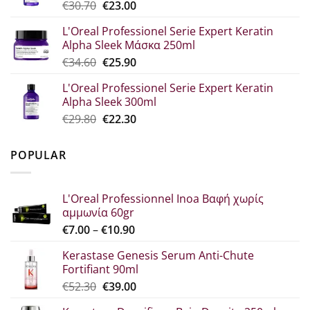
Original
Η
€
30.70
€
23.00
€33.60.
price
τρέχουσα
L'Oreal Professionel Serie Expert Keratin
was:
τιμή
Alpha Sleek Μάσκα 250ml
€30.70.
είναι:
Original
Η
€
34.60
€
25.90
€23.00.
price
τρέχουσα
L'Oreal Professionel Serie Expert Keratin
was:
τιμή
Alpha Sleek 300ml
€34.60.
είναι:
Original
Η
€
29.80
€
22.30
€25.90.
price
τρέχουσα
was:
τιμή
POPULAR
€29.80.
είναι:
€22.30.
L'Oreal Professionnel Inoa Βαφή χωρίς
αμμωνία 60gr
Price
€
7.00
–
€
10.90
range:
Kerastase Genesis Serum Anti-Chute
€7.00
Fortifiant 90ml
through
Original
Η
€
52.30
€
39.00
€10.90
price
τρέχουσα