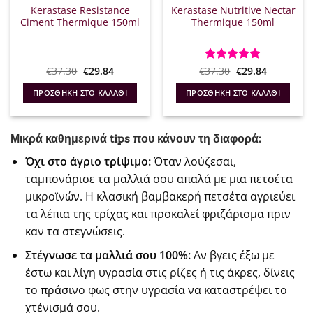
Kerastase Resistance
Kerastase Nutritive Nectar
Ciment Thermique 150ml
Thermique 150ml
Original
Η
Original
Η
€
37.30
€
29.84
€
Βαθμολογήθηκε
37.30
€
29.84
α
price
τρέχουσα
price
τρέχουσα
με
5
από 5
was:
τιμή
was:
τιμή
ΠΡΟΣΘΉΚΗ ΣΤΟ ΚΑΛΆΘΙ
ΠΡΟΣΘΉΚΗ ΣΤΟ ΚΑΛΆΘΙ
€37.30.
είναι:
€37.30.
είναι:
€29.84.
€29.84.
Μικρά καθημερινά tips που κάνουν τη διαφορά:
Όχι στο άγριο τρίψιμο:
Όταν λούζεσαι,
ταμπονάρισε τα μαλλιά σου απαλά με μια πετσέτα
μικροϊνών. Η κλασική βαμβακερή πετσέτα αγριεύει
τα λέπια της τρίχας και προκαλεί φριζάρισμα πριν
καν τα στεγνώσεις.
Στέγνωσε τα μαλλιά σου 100%:
Αν βγεις έξω με
έστω και λίγη υγρασία στις ρίζες ή τις άκρες, δίνεις
το πράσινο φως στην υγρασία να καταστρέψει το
χτένισμά σου.