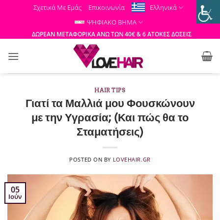
Μετάβαση
Σχετικά Με Εμάς
Επικοινωνία
Ελληνικά
στο
ΨΗΦΙΑΚΟ ΒΗΜΑ
περιεχόμενο
ΔΩΡΕΑΝ ΜΕΤΑΦΟΡΙΚΑ ΑΝΩ ΤΩΝ 40€ & 6 ΑΤΟΚΕΣ ΔΟΣΕΙΣ
HAIR TIPS
Γιατί τα Μαλλιά μου Φουσκώνουν
με την Υγρασία; (Και πώς θα το
Σταματήσεις)
POSTED ON
BY
LOVEHAIR.GR
05
Ιούν