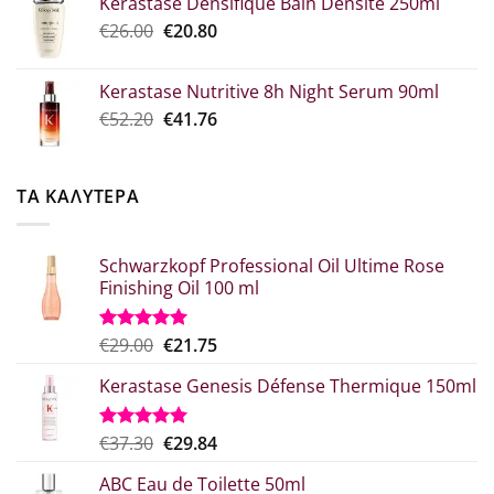
Kerastase Densifique Bain Densite 250ml
was:
τιμή
Original
Η
€
26.00
€52.30.
€
20.80
είναι:
price
τρέχουσα
€39.00.
was:
τιμή
Kerastase Nutritive 8h Night Serum 90ml
€26.00.
είναι:
Original
Η
€
52.20
€
41.76
€20.80.
price
τρέχουσα
was:
τιμή
€52.20.
είναι:
ΤΑ ΚΑΛΥΤΕΡΑ
€41.76.
Schwarzkopf Professional Oil Ultime Rose
Finishing Oil 100 ml
Original
Η
€
29.00
€
21.75
Βαθμολογήθηκε
με
5.00
price
τρέχουσα
από 5
Kerastase Genesis Défense Thermique 150ml
was:
τιμή
€29.00.
είναι:
€21.75.
Original
Η
€
37.30
€
29.84
Βαθμολογήθηκε
με
5.00
price
τρέχουσα
από 5
ABC Eau de Toilette 50ml
was:
τιμή