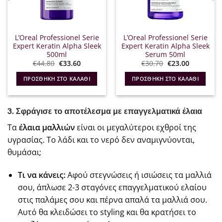
L’Oreal Professionel Serie
L’Oreal Professionel Serie
Expert Keratin Alpha Sleek
Expert Keratin Alpha Sleek
500ml
Serum 50ml
Original
Η
Original
Η
€
44.80
€
33.60
€
30.70
€
23.00
price
τρέχουσα
price
τρέχουσα
was:
τιμή
was:
τιμή
ΠΡΟΣΘΉΚΗ ΣΤΟ ΚΑΛΆΘΙ
ΠΡΟΣΘΉΚΗ ΣΤΟ ΚΑΛΆΘΙ
€44.80.
είναι:
€30.70.
είναι:
€33.60.
€23.00.
3. Σφράγισε το αποτέλεσμα με επαγγελματικά έλαια
Τα
έλαια μαλλιών
είναι οι μεγαλύτεροι εχθροί της
υγρασίας. Το λάδι και το νερό δεν αναμιγνύονται,
θυμάσαι;
Τι να κάνεις:
Αφού στεγνώσεις ή ισιώσεις τα μαλλιά
σου, άπλωσε 2-3 σταγόνες επαγγελματικού ελαίου
στις παλάμες σου και πέρνα απαλά τα μαλλιά σου.
Αυτό θα κλειδώσει το styling και θα κρατήσει το