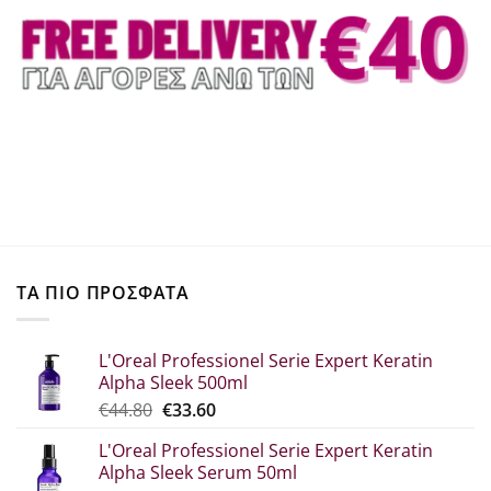
ΤΑ ΠΙΟ ΠΡΟΣΦΑΤΑ
L'Oreal Professionel Serie Expert Keratin
Alpha Sleek 500ml
Original
Η
€
44.80
€
33.60
price
τρέχουσα
L'Oreal Professionel Serie Expert Keratin
was:
τιμή
Alpha Sleek Serum 50ml
€44.80.
είναι: