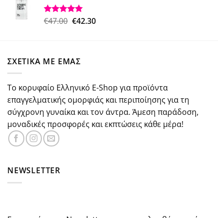
€37.30.
είναι:
€29.84.
Original
Η
€
47.00
€
42.30
Βαθμολογήθηκε
με
5.00
price
τρέχουσα
από 5
was:
τιμή
€47.00.
είναι:
ΣΧΕΤΙΚΑ ΜΕ ΕΜΑΣ
€42.30.
Το κορυφαίο Ελληνικό E-Shop για προϊόντα
επαγγελματικής ομορφιάς και περιποίησης για τη
σύγχρονη γυναίκα και τον άντρα. Άμεση παράδοση,
μοναδικές προσφορές και εκπτώσεις κάθε μέρα!
NEWSLETTER