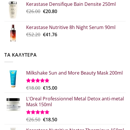
Kerastase Densifique Bain Densite 250ml
was:
τιμή
Original
Η
€
26.00
€52.30.
€
20.80
είναι:
price
τρέχουσα
€39.00.
was:
τιμή
Kerastase Nutritive 8h Night Serum 90ml
€26.00.
είναι:
Original
Η
€
52.20
€
41.76
€20.80.
price
τρέχουσα
was:
τιμή
€52.20.
είναι:
ΤΑ ΚΑΛΥΤΕΡΑ
€41.76.
Milkshake Sun and More Beauty Mask 200ml
Original
Η
€
18.00
€
15.00
Βαθμολογήθηκε
με
5.00
price
τρέχουσα
από 5
L'Oreal Professionnel Metal Detox anti-metal
was:
τιμή
Mask 150ml
€18.00.
είναι:
€15.00.
Original
Η
€
26.50
€
18.50
Βαθμολογήθηκε
με
5.00
price
τρέχουσα
από 5