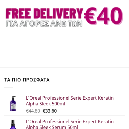
ΤΑ ΠΙΟ ΠΡΟΣΦΑΤΑ
L'Oreal Professionel Serie Expert Keratin
Alpha Sleek 500ml
Original
Η
€
44.80
€
33.60
price
τρέχουσα
L'Oreal Professionel Serie Expert Keratin
was:
τιμή
Alpha Sleek Serum 50ml
€44.80.
είναι: