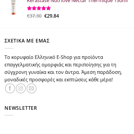
Kerastase Nutritive Nectar Thermique 150ml
was:
τιμή
€26.50.
είναι:
€18.50.
Original
Η
€
37.30
€
29.84
Βαθμολογήθηκε
με
5.00
price
τρέχουσα
από 5
was:
τιμή
€37.30.
είναι:
ΣΧΕΤΙΚΑ ΜΕ ΕΜΑΣ
€29.84.
Το κορυφαίο Ελληνικό E-Shop για προϊόντα
επαγγελματικής ομορφιάς και περιποίησης για τη
σύγχρονη γυναίκα και τον άντρα. Άμεση παράδοση,
μοναδικές προσφορές και εκπτώσεις κάθε μέρα!
NEWSLETTER