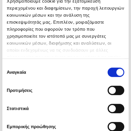
Χρησιμοποιούμε cookie για την εξατομίκευση
Πραγματικά Χρειάζεται ο Δικός σου
περιεχομένου και διαφημίσεων, την παροχή λειτουργιών
Τύπος Μαλλιών
κοινωνικών μέσων και την ανάλυση της
επισκεψιμότητάς μας. Επιπλέον, μοιραζόμαστε
πληροφορίες που αφορούν τον τρόπο που
χρησιμοποιείτε τον ιστότοπό μας με συνεργάτες
κοινωνικών μέσων, διαφήμισης και αναλύσεων, οι
οποίοι ενδεχομένως να τις συνδυάσουν με άλλες
πληροφορίες που τους έχετε παραχωρήσει ή τις οποίες
This entry was posted in
Hair Tips
,
Buyers Guide
. Bookmark the
permalink
.
έχουν συλλέξει σε σχέση με την από μέρους σας χρήση
Επιλογή
των υπηρεσιών τους.
Αναγκαία
συγκατάθεσης
LOVEHAIR.GR
Προτιμήσεις
Το κορυφαίο Ελληνικό E-Shop για
προϊόντα επαγγελματικής ομορφιάς
και περιποίησης για τη σύγχονη
Στατιστικά
γυναίκα και τον άντρα. Άμεση
παράδοση, μοναδικές προσφορές και
Εμπορικής προώθησης
εκπτώσεις κάθε μέρα!