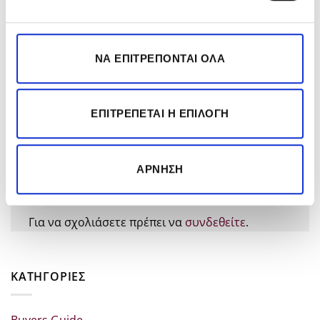
ΝΑ ΕΠΙΤΡΈΠΟΝΤΑΙ ΌΛΑ
Πώς να Δυναμώσεις τα
Vegan & Clean Beauty:
Μαλλιά σου Μετά την
Φυσική Φροντίδα με
Εγκυμοσύνη: Οδηγός
Επαγγελματικό
ΕΠΙΤΡΈΠΕΤΑΙ Η ΕΠΙΛΟΓΉ
Επαναφοράς και
Αποτέλεσμα. Γίνεται;
Πυκνότητας
ΆΡΝΗΣΗ
Αφήστε μια απάντηση
Για να σχολιάσετε πρέπει να
συνδεθείτε
.
KΑΤΗΓΟΡΊΕΣ
Buyers Guide