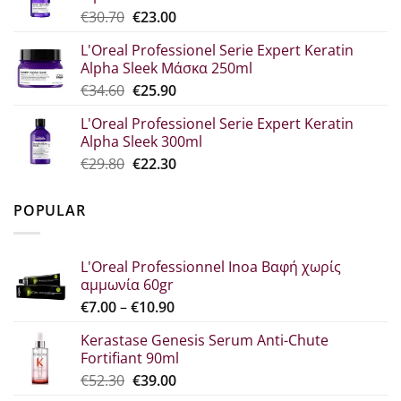
Original
Η
€
30.70
€
23.00
€33.60.
price
τρέχουσα
L'Oreal Professionel Serie Expert Keratin
was:
τιμή
Alpha Sleek Μάσκα 250ml
€30.70.
είναι:
Original
Η
€
34.60
€
25.90
€23.00.
price
τρέχουσα
L'Oreal Professionel Serie Expert Keratin
was:
τιμή
Alpha Sleek 300ml
€34.60.
είναι:
Original
Η
€
29.80
€
22.30
€25.90.
price
τρέχουσα
was:
τιμή
POPULAR
€29.80.
είναι:
€22.30.
L'Oreal Professionnel Inoa Βαφή χωρίς
αμμωνία 60gr
Price
€
7.00
–
€
10.90
range:
Kerastase Genesis Serum Anti-Chute
€7.00
Fortifiant 90ml
through
Original
Η
€
52.30
€
39.00
€10.90
price
τρέχουσα