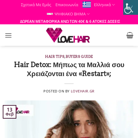
Μετάβαση
Σχετικά Με Εμάς
Επικοινωνία
Ελληνικά
στο
ΨΗΦΙΑΚΟ ΒΗΜΑ
περιεχόμενο
ΔΩΡΕΑΝ ΜΕΤΑΦΟΡΙΚΑ ΑΝΩ ΤΩΝ 40€ & 6 ΑΤΟΚΕΣ ΔΟΣΕΙΣ
HAIR TIPS
,
BUYERS GUIDE
Hair Detox: Μήπως τα Μαλλιά σου
Χρειάζονται ένα «Restart»;
POSTED ON
BY
LOVEHAIR.GR
13
Φεβ