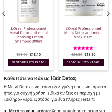
L’Oreal Professionnel
L’Oreal Professionnel
Metal Detox anti-metal
Metal Detox anti-metal
Cleansing Cream
Mask 150ml
Shampoo 300ml
Original
Η
Original
Η
€
25.90
€
18.10
€
Βαθμολογήθηκε
26.50
€
18.50
α
price
τρέχουσα
price
τρέχουσα
με
5
από 5
was:
τιμή
was:
τιμή
ΠΡΟΣΘΉΚΗ ΣΤΟ ΚΑΛΆΘΙ
ΠΡΟΣΘΉΚΗ ΣΤΟ ΚΑΛΆΘΙ
€25.90.
είναι:
€26.50.
είναι:
€18.10.
€18.50.
Κάθε Πότε να Κάνεις Hair Detox;
Η Metal Detox είναι τόσο εξελιγμένη που είναι αρκετά
ήπια για συχνή χρήση, ειδικά αν ζεις σε περιοχή με
«σκληρό» νερό. Ωστόσο, για ένα πλήρες restart:
Μετά το κομμωτήριο:
Χρησιμοποίησε τη σειρά για