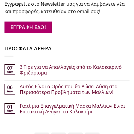
Εγγραφείτε στο Newsletter μας για να λαμβάνετε νέα
και προσφορές, κατευθείαν στο email σας!
ΕΓΓΡΑΦΗ ΕΔΩ!
ΠΡΟΣΦΑΤΑ ΑΡΘΡΑ
3 Tips για να Απαλλαγείς από το Καλοκαιρινό
07
Αυγ
Φριζάρισμα
Δεν
υπάρχουν
Αυτός Είναι ο Ορός που θα Δώσει Λύση στα
06
σχόλια
στο
Αυγ
Περισσότερα Προβλήματα των Μαλλιών!
3
Tips
Δεν
για
υπάρχουν
Γιατί μια Επαγγελματική Μάσκα Μαλλιών Είναι
01
να
σχόλια
Απαλλαγείς
στο
Αυγ
Επιτακτική Ανάγκη το Καλοκαίρι
από
Αυτός
το
Είναι
Δεν
Καλοκαιρινό
ο
υπάρχουν
Φριζάρισμα
Ορός
σχόλια
που
στο
θα
Γιατί