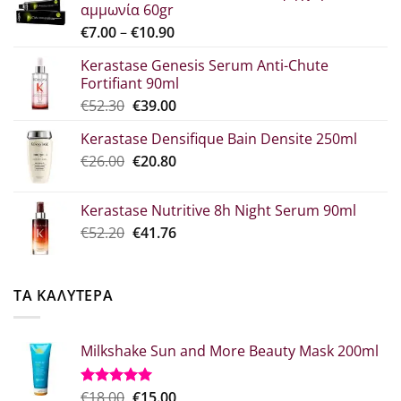
αμμωνία 60gr
Price
€
7.00
–
€
10.90
range:
Kerastase Genesis Serum Anti-Chute
€7.00
Fortifiant 90ml
through
Original
Η
€
52.30
€
39.00
€10.90
price
τρέχουσα
Kerastase Densifique Bain Densite 250ml
was:
τιμή
Original
Η
€
26.00
€52.30.
€
20.80
είναι:
price
τρέχουσα
€39.00.
was:
τιμή
Kerastase Nutritive 8h Night Serum 90ml
€26.00.
είναι:
Original
Η
€
52.20
€
41.76
€20.80.
price
τρέχουσα
was:
τιμή
€52.20.
είναι:
ΤΑ ΚΑΛΥΤΕΡΑ
€41.76.
Milkshake Sun and More Beauty Mask 200ml
Original
Η
€
18.00
€
15.00
Βαθμολογήθηκε