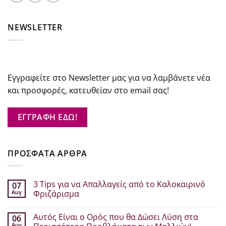
NEWSLETTER
Εγγραφείτε στο Newsletter μας για να λαμβάνετε νέα
και προσφορές, κατευθείαν στο email σας!
ΕΓΓΡΑΦΗ ΕΔΩ!
ΠΡΟΣΦΑΤΑ ΑΡΘΡΑ
3 Tips για να Απαλλαγείς από το Καλοκαιρινό
07
Αυγ
Φριζάρισμα
Δεν
υπάρχουν
Αυτός Είναι ο Ορός που θα Δώσει Λύση στα
06
σχόλια
στο
Αυγ