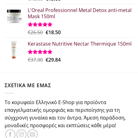
με
5.00
price
τρέχουσα
από 5
L'Oreal Professionnel Metal Detox anti-metal
was:
τιμή
Mask 150ml
€18.00.
είναι:
€15.00.
Original
Η
€
26.50
€
18.50
Βαθμολογήθηκε
με
5.00
price
τρέχουσα
από 5
Kerastase Nutritive Nectar Thermique 150ml
was:
τιμή
€26.50.
είναι:
€18.50.
Original
Η
€
37.30
€
29.84
Βαθμολογήθηκε
με
5.00
price
τρέχουσα
από 5
was:
τιμή
€37.30.
είναι:
ΣΧΕΤΙΚΑ ΜΕ ΕΜΑΣ
€29.84.
Το κορυφαίο Ελληνικό E-Shop για προϊόντα
επαγγελματικής ομορφιάς και περιποίησης για τη
σύγχρονη γυναίκα και τον άντρα. Άμεση παράδοση,
μοναδικές προσφορές και εκπτώσεις κάθε μέρα!