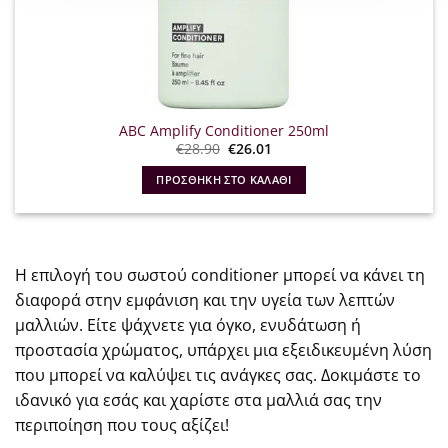
ABC Amplify Conditioner 250ml
Original
Η
€
28.90
€
26.01
price
τρέχουσα
was:
τιμή
ΠΡΟΣΘΉΚΗ ΣΤΟ ΚΑΛΆΘΙ
€28.90.
είναι:
€26.01.
Η επιλογή του σωστού conditioner μπορεί να κάνει τη
διαφορά στην εμφάνιση και την υγεία των λεπτών
μαλλιών. Είτε ψάχνετε για όγκο, ενυδάτωση ή
προστασία χρώματος, υπάρχει μια εξειδικευμένη λύση
που μπορεί να καλύψει τις ανάγκες σας. Δοκιμάστε το
ιδανικό για εσάς και χαρίστε στα μαλλιά σας την
περιποίηση που τους αξίζει!