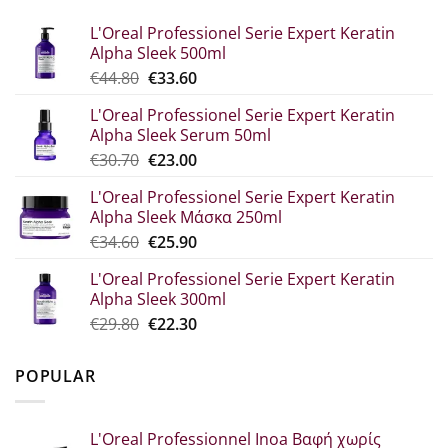
L'Oreal Professionel Serie Expert Keratin
Alpha Sleek 500ml
Original
Η
€
44.80
€
33.60
price
τρέχουσα
L'Oreal Professionel Serie Expert Keratin
was:
τιμή
Alpha Sleek Serum 50ml
€44.80.
είναι:
Original
Η
€
30.70
€
23.00
€33.60.
price
τρέχουσα
L'Oreal Professionel Serie Expert Keratin
was:
τιμή
Alpha Sleek Μάσκα 250ml
€30.70.
είναι:
Original
Η
€
34.60
€
25.90
€23.00.
price
τρέχουσα
L'Oreal Professionel Serie Expert Keratin
was:
τιμή
Alpha Sleek 300ml
€34.60.
είναι:
Original
Η
€
29.80
€
22.30
€25.90.
price
τρέχουσα
was:
τιμή
POPULAR
€29.80.
είναι:
€22.30.
L'Oreal Professionnel Inoa Βαφή χωρίς