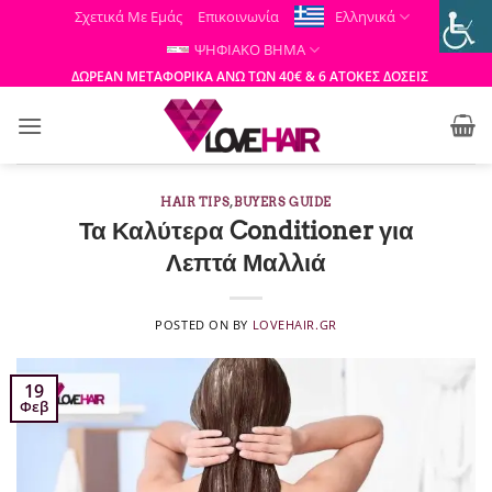
Μετάβαση
Σχετικά Με Εμάς
Επικοινωνία
Ελληνικά
στο
ΨΗΦΙΑΚΟ ΒΗΜΑ
περιεχόμενο
ΔΩΡΕΑΝ ΜΕΤΑΦΟΡΙΚΑ ΑΝΩ ΤΩΝ 40€ & 6 ΑΤΟΚΕΣ ΔΟΣΕΙΣ
HAIR TIPS
,
BUYERS GUIDE
Τα Καλύτερα Conditioner για
Λεπτά Μαλλιά
POSTED ON
BY
LOVEHAIR.GR
19
Φεβ