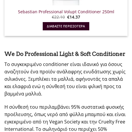
Sebastian Professional Volupt Conditioner 250ml
Original
Η
€
22.10
€
14.37
price
τρέχουσα
was:
τιμή
ΔΙΑΒΆΣΤΕ ΠΕΡΙΣΣΌΤΕΡΑ
€22.10.
είναι:
€14.37.
We Do Professional Light & Soft Conditioner
Το συγκεκριμένο conditioner είναι ιδανικό για όσους
αναζητούν ένα προϊόν ανάλαφρης ενυδάτωσης χωρίς
σιλικόνες. Ξεμπλέκει τα μαλλιά, αφήνοντάς τα απαλά
και ελαφριά ενώ η σύνθεσή του είναι φιλική προς τα
βαμμένα μαλλιά.
Η σύνθεσή του περιλαμβάνει 95% συστατικά φυσικής
προέλευσης, όπως νερό από φύλλα μπαμπού και είναι
εγκεκριμένο από τη Vegan Society και την Cruelty Free
International. Το σωληνάριό του περιέχει 50%