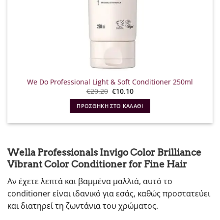
We Do Professional Light & Soft Conditioner 250ml
Original
Η
€
20.20
€
10.10
price
τρέχουσα
was:
τιμή
ΠΡΟΣΘΉΚΗ ΣΤΟ ΚΑΛΆΘΙ
€20.20.
είναι:
€10.10.
Wella Professionals Invigo Color Brilliance
Vibrant Color Conditioner for Fine Hair
Αν έχετε λεπτά και βαμμένα μαλλιά, αυτό το
conditioner είναι ιδανικό για εσάς, καθώς προστατεύει
και διατηρεί τη ζωντάνια του χρώματος.