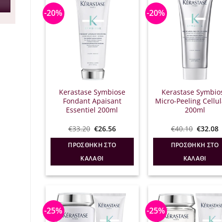
-20%
-20%
Kerastase Symbiose
Kerastase Symbio
Fondant Apaisant
Micro-Peeling Cellul
Essentiel 200ml
200ml
Original
Η
Origina
€
33.20
€
26.56
€
40.10
€
32.08
price
τρέχουσα
price
was:
τιμή
was:
τ
ΠΡΟΣΘΉΚΗ ΣΤΟ
ΠΡΟΣΘΉΚΗ ΣΤΟ
€33.20.
είναι:
€40.10.
ε
€26.56.
€
ΚΑΛΆΘΙ
ΚΑΛΆΘΙ
-25%
-25%