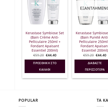
ΕΞΑΝΤΛΗΜΈΝ
Kerastase Symbiose Set
Kerastase Symbiose
(Bain Crème Anti-
(Bain Pureté Anti
Pelliculaire 250ml +
Pelliculaire 250ml
Fondant Apaisant
Fondant Apaisan
Essentiel 200ml)
Essentiel 200ml)
Original
Η
Origina
€
59.20
€
44.40
€
59.20
€
44.40
price
τρέχουσα
price
was:
τιμή
was:
τ
ΠΡΟΣΘΉΚΗ ΣΤΟ
ΔΙΑΒΆΣΤΕ
€59.20.
είναι:
€59.20.
ε
€44.40.
€
ΚΑΛΆΘΙ
ΠΕΡΙΣΣΌΤΕΡΑ
POPULAR
ΤΑ Κ