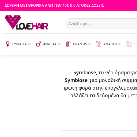
Μετάβαση
ΔΩΡΕΑΝ ΜΕΤΑΦΟΡΙΚΑ ΑΝΩ ΤΩΝ 40€ & 6 ΑΤΟΚΕΣ ΔΟΣΕΙΣ
στο
περιεχόμενο
Αναζήτηση
για:
ΓΥΝΑΙΚΑ
ΑΝΔΡΑΣ
BRANDS
ΑΝΑΓΚΗ
Σ
Symbiose
, το νέο όραμα γ
Symbiose
: μια μοναδική συμμ
πρώτη φορά στην επαγγλεματική 
αλλάζει τα δεδομένα θα μετ