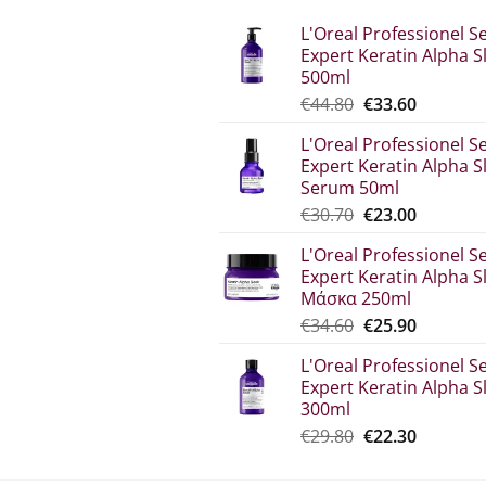
L'Oreal Professionel Se
Expert Keratin Alpha S
500ml
Original
Η
€
44.80
€
33.60
price
τρέχου
L'Oreal Professionel Se
was:
τιμή
Expert Keratin Alpha S
€44.80.
είναι:
Serum 50ml
€33.60.
Original
Η
€
30.70
€
23.00
price
τρέχου
L'Oreal Professionel Se
was:
τιμή
Expert Keratin Alpha S
€30.70.
είναι:
Μάσκα 250ml
€23.00.
Original
Η
€
34.60
€
25.90
price
τρέχου
L'Oreal Professionel Se
was:
τιμή
Expert Keratin Alpha S
€34.60.
είναι:
300ml
€25.90.
Original
Η
€
29.80
€
22.30
price
τρέχου
was:
τιμή