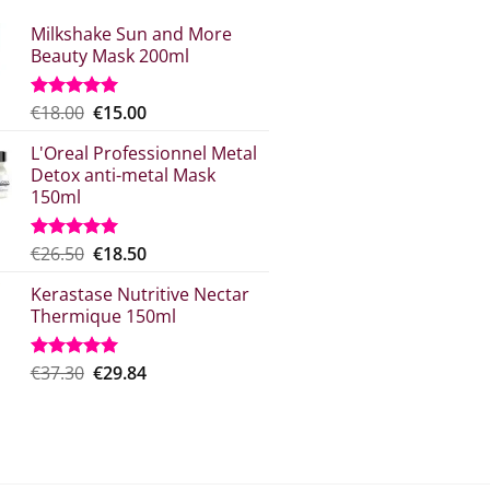
Milkshake Sun and More
Beauty Mask 200ml
Original
Η
€
18.00
€
15.00
Βαθμολογήθηκε
με
5.00
price
τρέχουσα
από 5
L'Oreal Professionnel Metal
was:
τιμή
Detox anti-metal Mask
€18.00.
είναι:
150ml
€15.00.
Original
Η
€
26.50
€
18.50
Βαθμολογήθηκε
με
5.00
price
τρέχουσα
από 5
Kerastase Nutritive Nectar
was:
τιμή
Thermique 150ml
€26.50.
είναι:
€18.50.
Original
Η
€
37.30
€
29.84
Βαθμολογήθηκε
με
5.00
price
τρέχουσα
από 5
was:
τιμή
€37.30.
είναι:
€29.84.