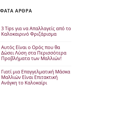
ΦΑΤΑ ΑΡΘΡΑ
3 Tips για να Απαλλαγείς από το
Καλοκαιρινό Φριζάρισμα
Δεν
υπάρχουν
Αυτός Είναι ο Ορός που θα
σχόλια
στο
Δώσει Λύση στα Περισσότερα
3
Προβλήματα των Μαλλιών!
Tips
για
Δεν
να
υπάρχουν
Απαλλαγείς
Γιατί μια Επαγγελματική Μάσκα
σχόλια
από
στο
Μαλλιών Είναι Επιτακτική
το
Αυτός
Καλοκαιρινό
Ανάγκη το Καλοκαίρι
Είναι
Φριζάρισμα
ο
Δεν
Ορός
υπάρχουν
που
σχόλια
θα
στο
Δώσει
Γιατί
Λύση
μια
στα
Επαγγελματική
Περισσότερα
Μάσκα
Προβλήματα
Μαλλιών
των
Είναι
Μαλλιών!
Επιτακτική