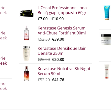
rie
L'Oreal Professionnel Inoa
leek
Βαφή χωρίς αμμωνία 60gr
Price
€
7.00
–
€
10.90
range:
Kerastase Genesis Serum
σα
€7.00
rie
Anti-Chute Fortifiant 90ml
through
leek
Original
Η
€
52.30
€
39.00
€10.90
price
τρέχουσα
Kerastase Densifique Bain
was:
τιμή
Densite 250ml
σα
€52.30.
είναι:
rie
Original
Η
€
26.00
€
20.80
€39.00.
leek
price
τρέχουσα
Kerastase Nutritive 8h Night
was:
τιμή
Serum 90ml
€26.00.
είναι:
σα
Original
Η
€
52.20
€
41.76
€20.80.
rie
price
τρέχουσα
leek
was:
τιμή
€52.20.
είναι:
€41.76.
σα