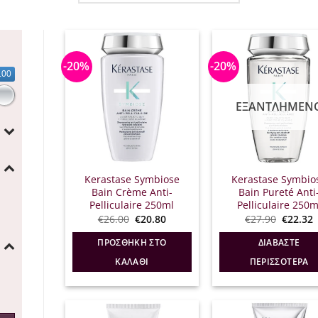
-20%
-20%
.00
ΕΞΑΝΤΛΗΜΈΝ
Kerastase Symbiose
Kerastase Symbio
Bain Crème Anti-
Bain Pureté Anti
Pelliculaire 250ml
Pelliculaire 250m
Original
Η
Origina
€
26.00
€
20.80
€
27.90
€
22.32
price
τρέχουσα
price
was:
τιμή
was:
τ
ΠΡΟΣΘΉΚΗ ΣΤΟ
ΔΙΑΒΆΣΤΕ
€26.00.
είναι:
€27.90.
ε
€20.80.
€
ΚΑΛΆΘΙ
ΠΕΡΙΣΣΌΤΕΡΑ