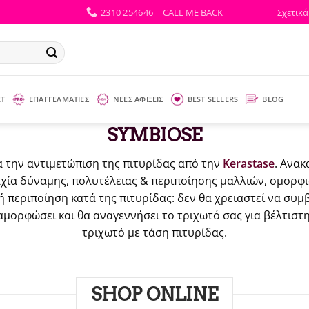
2310 254646
CALL ME BACK
Σχετικά
ΕΤ
ΕΠΑΓΓΕΛΜΑΤΙΕΣ
ΝΕΕΣ ΑΦΙΞΕΙΣ
BEST SELLERS
BLOG
SYMBIOSE
ια την αντιμετώπιση της πιτυρίδας από την
Kerastase
. Ανακ
αχία δύναμης, πολυτέλειας & περιποίησης μαλλιών, ομορφι
περιποίηση κατά της πιτυρίδας: δεν θα χρειαστεί να συμβ
αμορφώσει και θα αναγεννήσει το τριχωτό σας για βέλτισ
τριχωτό με τάση πιτυρίδας.
SHOP ONLINE