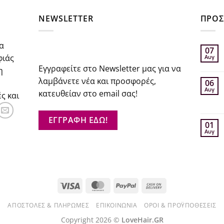
NEWSLETTER
ΠΡΟΣ
α
07
φιάς
Αυγ
Εγγραφείτε στο Newsletter μας για να
η
λαμβάνετε νέα και προσφορές,
06
Αυγ
κατευθείαν στο email σας!
ς και
ΕΓΓΡΑΦΗ ΕΔΩ!
01
Αυγ
Visa
MasterCard
PayPal
Cash
On
ΑΠΟΣΤΟΛΈΣ & ΠΛΗΡΩΜΈΣ
ΕΠΙΚΟΙΝΩΝΊΑ
ΌΡΟΙ & ΠΡΟΫΠΟΘΈΣΕΙΣ
Delivery
Copyright 2026 ©
LoveHair.GR