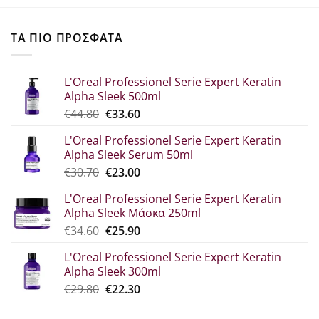
ΤΑ ΠΙΟ ΠΡΟΣΦΑΤΑ
L'Oreal Professionel Serie Expert Keratin
Alpha Sleek 500ml
Original
Η
€
44.80
€
33.60
price
τρέχουσα
L'Oreal Professionel Serie Expert Keratin
was:
τιμή
Alpha Sleek Serum 50ml
€44.80.
είναι:
Original
Η
€
30.70
€
23.00
€33.60.
price
τρέχουσα
L'Oreal Professionel Serie Expert Keratin
was:
τιμή
Alpha Sleek Μάσκα 250ml
€30.70.
είναι:
Original
Η
€
34.60
€
25.90
€23.00.
price
τρέχουσα
L'Oreal Professionel Serie Expert Keratin
was:
τιμή
Alpha Sleek 300ml
€34.60.
είναι:
Original
Η
€
29.80
€
22.30
€25.90.
price
τρέχουσα
was:
τιμή