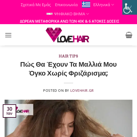
Μετάβαση
Σχετικά Με Εμάς
Επικοινωνία
Ελληνικά
στο
ΨΗΦΙΑΚΟ ΒΗΜΑ
περιεχόμενο
ΔΩΡΕΑΝ ΜΕΤΑΦΟΡΙΚΑ ΑΝΩ ΤΩΝ 40€ & 6 ΑΤΟΚΕΣ ΔΟΣΕΙΣ
HAIR TIPS
Πώς Θα Έχουν Τα Μαλλιά Μου
Όγκο Χωρίς Φριζάρισμα;
POSTED ON
BY
LOVEHAIR.GR
30
Ιαν