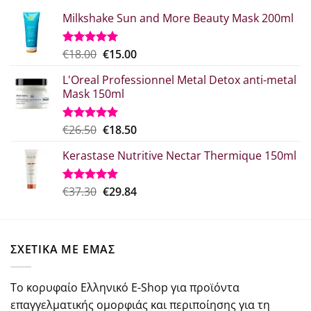
Milkshake Sun and More Beauty Mask 200ml
Original
Η
€
18.00
€
15.00
Βαθμολογήθηκε
με
5.00
price
τρέχουσα
από 5
L'Oreal Professionnel Metal Detox anti-metal
was:
τιμή
Mask 150ml
€18.00.
είναι:
€15.00.
Original
Η
€
26.50
€
18.50
Βαθμολογήθηκε
με
5.00
price
τρέχουσα
από 5
Kerastase Nutritive Nectar Thermique 150ml
was:
τιμή
€26.50.
είναι:
€18.50.
Original
Η
€
37.30
€
29.84
Βαθμολογήθηκε
με
5.00
price
τρέχουσα
από 5
was:
τιμή
€37.30.
είναι:
ΣΧΕΤΙΚΑ ΜΕ ΕΜΑΣ
€29.84.
Το κορυφαίο Ελληνικό E-Shop για προϊόντα
επαγγελματικής ομορφιάς και περιποίησης για τη