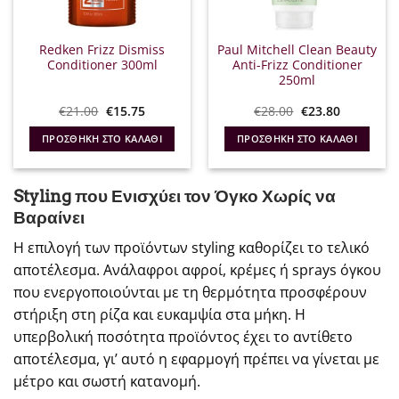
Redken Frizz Dismiss
Paul Mitchell Clean Beauty
Conditioner 300ml
Anti-Frizz Conditioner
250ml
Original
Η
Original
Η
€
21.00
€
15.75
€
28.00
€
23.80
price
τρέχουσα
price
τρέχουσα
was:
τιμή
was:
τιμή
ΠΡΟΣΘΉΚΗ ΣΤΟ ΚΑΛΆΘΙ
ΠΡΟΣΘΉΚΗ ΣΤΟ ΚΑΛΆΘΙ
€21.00.
είναι:
€28.00.
είναι:
€15.75.
€23.80.
Styling που Ενισχύει τον Όγκο Χωρίς να
Βαραίνει
Η επιλογή των προϊόντων styling καθορίζει το τελικό
αποτέλεσμα. Ανάλαφροι αφροί, κρέμες ή sprays όγκου
που ενεργοποιούνται με τη θερμότητα προσφέρουν
στήριξη στη ρίζα και ευκαμψία στα μήκη. Η
υπερβολική ποσότητα προϊόντος έχει το αντίθετο
αποτέλεσμα, γι’ αυτό η εφαρμογή πρέπει να γίνεται με
μέτρο και σωστή κατανομή.