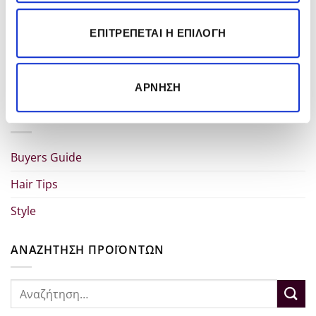
ΕΠΙΤΡΈΠΕΤΑΙ Η ΕΠΙΛΟΓΉ
Αφήστε μια απάντηση
Για να σχολιάσετε πρέπει να
συνδεθείτε
.
ΆΡΝΗΣΗ
KΑΤΗΓΟΡΊΕΣ
Buyers Guide
Hair Tips
Style
ΑΝΑΖΗΤΗΣΗ ΠΡΟΪΟΝΤΩΝ
Αναζήτηση
για: