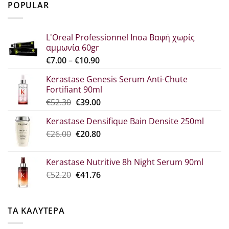
POPULAR
€29.80.
είναι:
€22.30.
L'Oreal Professionnel Inoa Βαφή χωρίς
αμμωνία 60gr
Price
€
7.00
–
€
10.90
range:
Kerastase Genesis Serum Anti-Chute
€7.00
Fortifiant 90ml
through
Original
Η
€
52.30
€
39.00
€10.90
price
τρέχουσα
Kerastase Densifique Bain Densite 250ml
was:
τιμή
Original
Η
€
26.00
€52.30.
€
20.80
είναι:
price
τρέχουσα
€39.00.
was:
τιμή
Kerastase Nutritive 8h Night Serum 90ml
€26.00.
είναι:
Original
Η
€
52.20
€
41.76
€20.80.
price
τρέχουσα
was:
τιμή
€52.20.
είναι:
ΤΑ ΚΑΛΥΤΕΡΑ
€41.76.