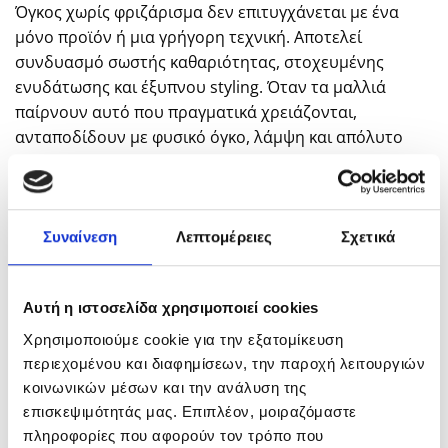
Όγκος χωρίς φριζάρισμα δεν επιτυγχάνεται με ένα
μόνο προϊόν ή μια γρήγορη τεχνική. Αποτελεί
συνδυασμό σωστής καθαριότητας, στοχευμένης
ενυδάτωσης και έξυπνου styling. Όταν τα μαλλιά
παίρνουν αυτό που πραγματικά χρειάζονται,
ανταποδίδουν με φυσικό όγκο, λάμψη και απόλυτο
έλεγχο.
Διαβάστε επίσης >>
Συναίνεση
Λεπτομέρειες
Σχετικά
Ποια Μάσκα Βοηθά τη Φθαρμένη Τρίχα;
Αυτή η ιστοσελίδα χρησιμοποιεί cookies
Πώς Επηρεάζει η Θερμότητα τη Δομή της
Χρησιμοποιούμε cookie για την εξατομίκευση
Τρίχας
περιεχομένου και διαφημίσεων, την παροχή λειτουργιών
κοινωνικών μέσων και την ανάλυση της
επισκεψιμότητάς μας. Επιπλέον, μοιραζόμαστε
πληροφορίες που αφορούν τον τρόπο που