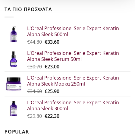
ΤΑ ΠΙΟ ΠΡΟΣΦΑΤΑ
L'Oreal Professionel Serie Expert Keratin
Alpha Sleek 500ml
Original
Η
€
44.80
€
33.60
price
τρέχουσα
L'Oreal Professionel Serie Expert Keratin
was:
τιμή
Alpha Sleek Serum 50ml
€44.80.
είναι:
Original
Η
€
30.70
€
23.00
€33.60.
price
τρέχουσα
L'Oreal Professionel Serie Expert Keratin
was:
τιμή
Alpha Sleek Μάσκα 250ml
€30.70.
είναι:
Original
Η
€
34.60
€
25.90
€23.00.
price
τρέχουσα
L'Oreal Professionel Serie Expert Keratin
was:
τιμή
Alpha Sleek 300ml
€34.60.
είναι:
Original
Η
€
29.80
€
22.30
€25.90.
price
τρέχουσα
was:
τιμή
POPULAR
€29.80.
είναι: