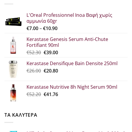
€22.30.
L'Oreal Professionnel Inoa Βαφή χωρίς
αμμωνία 60gr
Price
€
7.00
–
€
10.90
range:
Kerastase Genesis Serum Anti-Chute
€7.00
Fortifiant 90ml
through
Original
Η
€
52.30
€
39.00
€10.90
price
τρέχουσα
Kerastase Densifique Bain Densite 250ml
was:
τιμή
Original
Η
€
26.00
€52.30.
€
20.80
είναι:
price
τρέχουσα
€39.00.
was:
τιμή
Kerastase Nutritive 8h Night Serum 90ml
€26.00.
είναι:
Original
Η
€
52.20
€
41.76
€20.80.
price
τρέχουσα
was:
τιμή
€52.20.
είναι:
ΤΑ ΚΑΛΥΤΕΡΑ
€41.76.