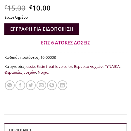
Original
Η
15.00
10.00
€
€
price
τρέχουσα
Εξαντλημένο
was:
τιμή
€15.00.
είναι:
ΕΓΓΡΑΦΉ ΓΙΑ ΕΙΔΟΠΟΊΗΣΗ
€10.00.
ΕΩΣ 6 ΑΤΟΚΕΣ ΔΟΣΕΙΣ
Κωδικός προϊόντος:
16-00008
Κατηγορίες:
essie
,
Essie treat love color
,
Βερνίκια νυχιών
,
ΓΥΝΑΙΚΑ
,
Θεραπείες νυχιών
,
Νύχια
ΠΕΡΙΓΡΑΦΉ