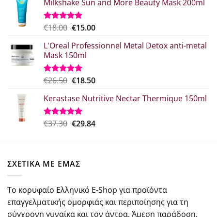
Milkshake Sun and More Beauty Mask 200ml
Original
Η
€
18.00
€
15.00
Βαθμολογήθηκε
με
5.00
price
τρέχουσα
από 5
L'Oreal Professionnel Metal Detox anti-metal
was:
τιμή
Mask 150ml
€18.00.
είναι:
€15.00.
Original
Η
€
26.50
€
18.50
Βαθμολογήθηκε
με
5.00
price
τρέχουσα
από 5
Kerastase Nutritive Nectar Thermique 150ml
was:
τιμή
€26.50.
είναι:
€18.50.
Original
Η
€
37.30
€
29.84
Βαθμολογήθηκε
με
5.00
price
τρέχουσα
από 5
was:
τιμή
€37.30.
είναι:
ΣΧΕΤΙΚΑ ΜΕ ΕΜΑΣ
€29.84.
Το κορυφαίο Ελληνικό E-Shop για προϊόντα
επαγγελματικής ομορφιάς και περιποίησης για τη
σύγχρονη γυναίκα και τον άντρα. Άμεση παράδοση,