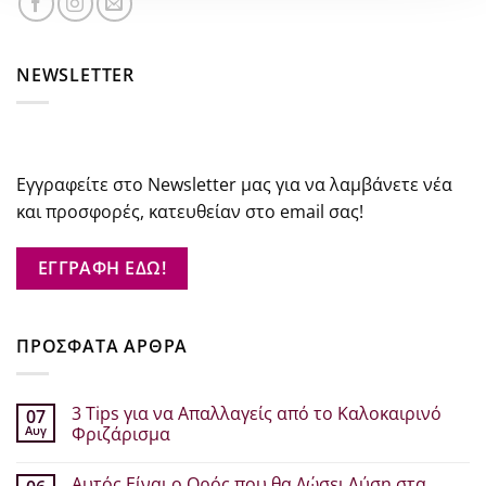
NEWSLETTER
Εγγραφείτε στο Newsletter μας για να λαμβάνετε νέα
και προσφορές, κατευθείαν στο email σας!
ΕΓΓΡΑΦΗ ΕΔΩ!
ΠΡΟΣΦΑΤΑ ΑΡΘΡΑ
3 Tips για να Απαλλαγείς από το Καλοκαιρινό
07
Αυγ
Φριζάρισμα
Δεν
υπάρχουν
Αυτός Είναι ο Ορός που θα Δώσει Λύση στα
σχόλια