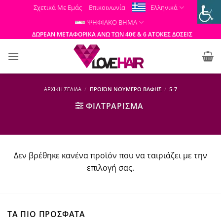
Μετάβαση
Σχετικά Με Εμάς
Επικοινωνία
Ελληνικά
στο
ΨΗΦΙΑΚΟ ΒΗΜΑ
περιεχόμενο
ΔΩΡΕΑΝ ΜΕΤΑΦΟΡΙΚΑ ΑΝΩ ΤΩΝ 40€ & 6 ΑΤΟΚΕΣ ΔΟΣΕΙΣ
ΑΡΧΙΚΉ ΣΕΛΊΔΑ
/
ΠΡΟΪΌΝ ΝΟΎΜΕΡΟ ΒΑΦΉΣ
/
5-7
ΦΙΛΤΡΆΡΙΣΜΑ
Δεν βρέθηκε κανένα προϊόν που να ταιριάζει με την
επιλογή σας.
ΤΑ ΠΙΟ ΠΡΟΣΦΑΤΑ