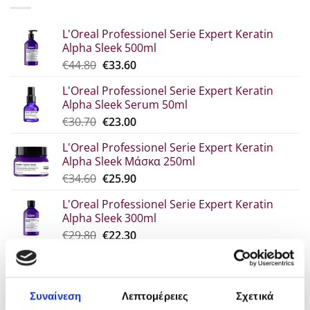
L'Oreal Professionel Serie Expert Keratin
Alpha Sleek 500ml
Original
Η
€
44.80
€
33.60
price
τρέχουσα
L'Oreal Professionel Serie Expert Keratin
was:
τιμή
Alpha Sleek Serum 50ml
€44.80.
είναι:
Original
Η
€
30.70
€
23.00
€33.60.
price
τρέχουσα
L'Oreal Professionel Serie Expert Keratin
was:
τιμή
Alpha Sleek Μάσκα 250ml
€30.70.
είναι:
Original
Η
€
34.60
€
25.90
€23.00.
price
τρέχουσα
L'Oreal Professionel Serie Expert Keratin
was:
τιμή
Alpha Sleek 300ml
€34.60.
είναι:
Original
Η
€
29.80
€
22.30
€25.90.
price
τρέχουσα
was:
τιμή
POPULAR
€29.80.
είναι:
€22.30.
Συναίνεση
Λεπτομέρειες
Σχετικά