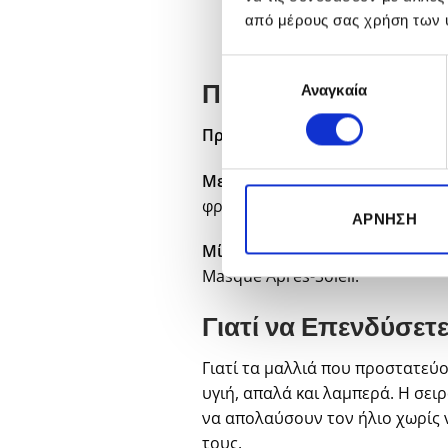
από μέρους σας χρήση των 
Επιλογή
Ποια είναι η Σωστή 
Αναγκαία
συγκατάθεσης
Πριν την έκθεση στον ήλιο
: Ψε
Μετά τη θάλασσα ή την πισίνα
:
φρεσκάδα.
ΆΡΝΗΣΗ
Μία ή δύο φορές την εβδομάδα
Masque Après-Soleil.
Γιατί να Επενδύσετ
Γιατί τα μαλλιά που προστατεύ
υγιή, απαλά και λαμπερά. Η σει
να απολαύσουν τον ήλιο χωρίς 
τους.