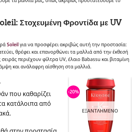
ουμε τα μαλλιά μας, όπως ακριβώς προστατεύουμε το
oleil: Στοχευμένη Φροντίδα με UV
ιρά
Soleil
για να προσφέρει ακριβώς αυτή την προστασία:
εύει, θρέφει και επανορθώνει τα μαλλιά από την έκθεσή
ς σειράς περιέχουν φίλτρα UV, έλαιο Babassu και βιταμίνη
λάμψη και ανάλαφρη αίσθηση στα μαλλιά.
l
-20%
άν που καθαρίζει
τα κατάλοιπα από
ΕΞΑΝΤΛΗΜΈΝΟ
ακά.
ηθά στην προστασία