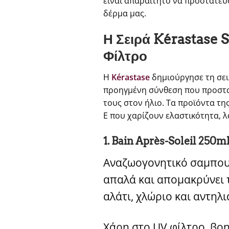
είναι απαραίτητο να προστατεύ
δέρμα μας.
Η Σειρά Kérastase S
Φίλτρο
Η
Kérastase
δημιούργησε τη σε
προηγμένη σύνθεση που προστατ
τους στον ήλιο. Τα προϊόντα τη
Ε που χαρίζουν ελαστικότητα, 
1. Bain Après-Soleil 250m
Αναζωογονητικό σαμπου
απαλά και απομακρύνει 
αλάτι, χλώριο και αντηλι
Χάρη στο UV φίλτρο, βο