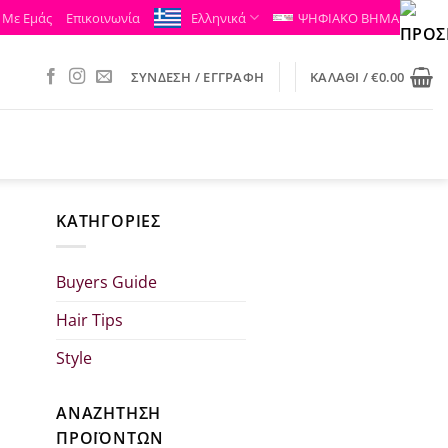
 Με Εμάς
Επικοινωνία
Ελληνικά
ΨΗΦΙΑΚΟ ΒΗΜΑ
ΣΎΝΔΕΣΗ / ΕΓΓΡΑΦΉ
ΚΑΛΆΘΙ /
€
0.00
KΑΤΗΓΟΡΊΕΣ
Buyers Guide
Hair Tips
Style
ΑΝΑΖΗΤΗΣΗ
ΠΡΟΪΟΝΤΩΝ