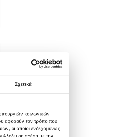
α
Σχετικά
λειτουργιών κοινωνικών
ου αφορούν τον τρόπο που
α
εων, οι οποίοι ενδεχομένως
υλλέξει σε σχέση με την