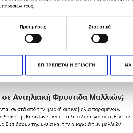
€37.30.
είναι:
€29.84.
υπηρεσιών τους.
Ρουτίνα;
Προτιμήσεις
Στατιστικά
κάστε τα μήκη με το Huile Sirène για άμεση προστασία.
 Χρησιμοποιήστε το Bain Après-Soleil για καθαρισμό και
ΕΠΙΤΡΈΠΕΤΑΙ Η ΕΠΙΛΟΓΉ
ΝΑ
: Χαρίστε στα μαλλιά σας μια θρεπτική περιποίηση με τη
ε σε Αντηλιακή Φροντίδα Μαλλιών;
ονται σωστά από την ηλιακή ακτινοβολία παραμένουν
ρά
Soleil
της
Kérastase
είναι η τέλεια λύση για όσες θέλουν
να θυσιάσουν την υγεία και την ομορφιά των μαλλιών