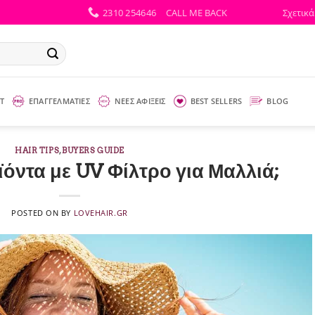
2310 254646
CALL ME BACK
Σχετικά
Τ
ΕΠΑΓΓΕΛΜΑΤΙΕΣ
ΝΕΕΣ ΑΦΙΞΕΙΣ
BEST SELLERS
BLOG
HAIR TIPS
,
BUYERS GUIDE
ντα με UV Φίλτρο για Μαλλιά;
POSTED ON
BY
LOVEHAIR.GR