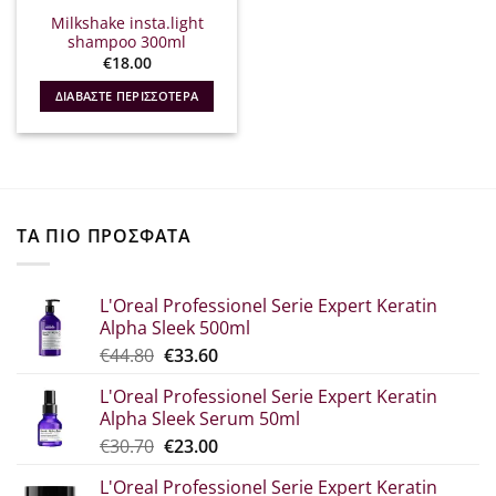
Milkshake insta.light
shampoo 300ml
€
18.00
ΔΙΑΒΆΣΤΕ ΠΕΡΙΣΣΌΤΕΡΑ
ΤΑ ΠΙΟ ΠΡΟΣΦΑΤΑ
L'Oreal Professionel Serie Expert Keratin
Alpha Sleek 500ml
Original
Η
€
44.80
€
33.60
price
τρέχουσα
L'Oreal Professionel Serie Expert Keratin
was:
τιμή
Alpha Sleek Serum 50ml
€44.80.
είναι:
Original
Η
€
30.70
€
23.00
€33.60.
price
τρέχουσα
L'Oreal Professionel Serie Expert Keratin
was:
τιμή