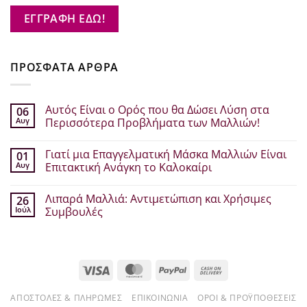
ΕΓΓΡΑΦΗ ΕΔΩ!
ΠΡΟΣΦΑΤΑ ΑΡΘΡΑ
Αυτός Είναι ο Ορός που θα Δώσει Λύση στα
06
Αυγ
Περισσότερα Προβλήματα των Μαλλιών!
Δεν
υπάρχουν
Γιατί μια Επαγγελματική Μάσκα Μαλλιών Είναι
01
σχόλια
στο
Αυγ
Επιτακτική Ανάγκη το Καλοκαίρι
Αυτός
Είναι
Δεν
ο
υπάρχουν
Λιπαρά Μαλλιά: Αντιμετώπιση και Χρήσιμες
26
Ορός
σχόλια
που
στο
Ιούλ
Συμβουλές
θα
Γιατί
Δώσει
μια
Δεν
Λύση
Επαγγελματική
υπάρχουν
στα
Μάσκα
σχόλια
Περισσότερα
Μαλλιών
στο
Προβλήματα
Είναι
Λιπαρά
Visa
MasterCard
PayPal
Cash
των
Επιτακτική
Μαλλιά:
Μαλλιών!
Ανάγκη
Αντιμετώπιση
On
το
και
Καλοκαίρι
Χρήσιμες
ΑΠΟΣΤΟΛΈΣ & ΠΛΗΡΩΜΈΣ
ΕΠΙΚΟΙΝΩΝΊΑ
ΌΡΟΙ & ΠΡΟΫΠΟΘΈΣΕΙΣ
Delivery
Συμβουλές