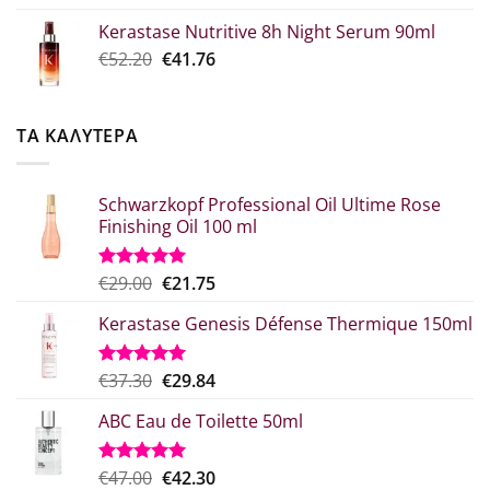
was:
τιμή
Kerastase Nutritive 8h Night Serum 90ml
€26.00.
είναι:
Original
Η
€
52.20
€
41.76
€20.80.
price
τρέχουσα
was:
τιμή
€52.20.
είναι:
ΤΑ ΚΑΛΥΤΕΡΑ
€41.76.
Schwarzkopf Professional Oil Ultime Rose
Finishing Oil 100 ml
Original
Η
€
29.00
€
21.75
Βαθμολογήθηκε
με
5.00
price
τρέχουσα
από 5
Kerastase Genesis Défense Thermique 150ml
was:
τιμή
€29.00.
είναι:
€21.75.
Original
Η
€
37.30
€
29.84
Βαθμολογήθηκε
με
5.00
price
τρέχουσα
από 5
ABC Eau de Toilette 50ml
was:
τιμή
€37.30.
είναι:
€29.84.
Original
Η
€
47.00
€
42.30
Βαθμολογήθηκε