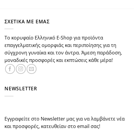
με
5.00
price
τρέχουσα
από 5
was:
τιμή
€47.00.
είναι:
ΣΧΕΤΙΚΑ ΜΕ ΕΜΑΣ
€42.30.
Το κορυφαίο Ελληνικό E-Shop για προϊόντα
επαγγελματικής ομορφιάς και περιποίησης για τη
σύγχρονη γυναίκα και τον άντρα. Άμεση παράδοση,
μοναδικές προσφορές και εκπτώσεις κάθε μέρα!
NEWSLETTER
Εγγραφείτε στο Newsletter μας για να λαμβάνετε νέα
και προσφορές, κατευθείαν στο email σας!