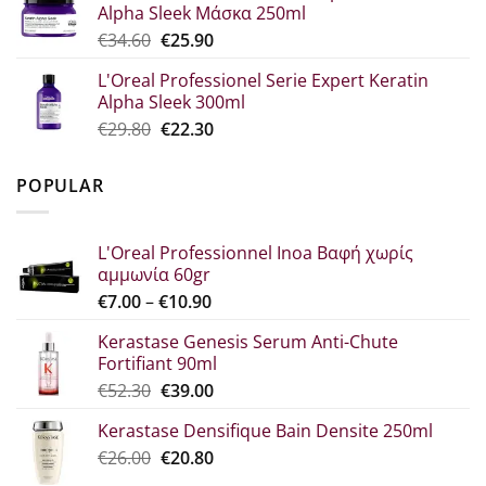
Alpha Sleek Μάσκα 250ml
€30.70.
είναι:
Original
Η
€
34.60
€
25.90
€23.00.
price
τρέχουσα
L'Oreal Professionel Serie Expert Keratin
was:
τιμή
Alpha Sleek 300ml
€34.60.
είναι:
Original
Η
€
29.80
€
22.30
€25.90.
price
τρέχουσα
was:
τιμή
POPULAR
€29.80.
είναι:
€22.30.
L'Oreal Professionnel Inoa Βαφή χωρίς
αμμωνία 60gr
Price
€
7.00
–
€
10.90
range:
Kerastase Genesis Serum Anti-Chute
€7.00
Fortifiant 90ml
through
Original
Η
€
52.30
€
39.00
€10.90
price
τρέχουσα
Kerastase Densifique Bain Densite 250ml
was:
τιμή
Original
Η
€
26.00
€52.30.
€
20.80
είναι:
price
τρέχουσα
€39.00.