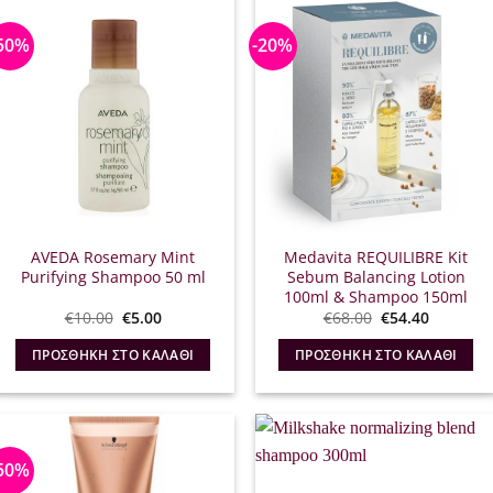
50%
-20%
AVEDA Rosemary Mint
Medavita REQUILIBRE Kit
Purifying Shampoo 50 ml
Sebum Balancing Lotion
100ml & Shampoo 150ml
Original
Η
Original
Η
€
10.00
€
5.00
€
68.00
€
54.40
price
τρέχουσα
price
τρέχουσ
was:
τιμή
was:
τιμή
ΠΡΟΣΘΉΚΗ ΣΤΟ ΚΑΛΆΘΙ
ΠΡΟΣΘΉΚΗ ΣΤΟ ΚΑΛΆΘΙ
€10.00.
είναι:
€68.00.
είναι:
€5.00.
€54.40.
50%