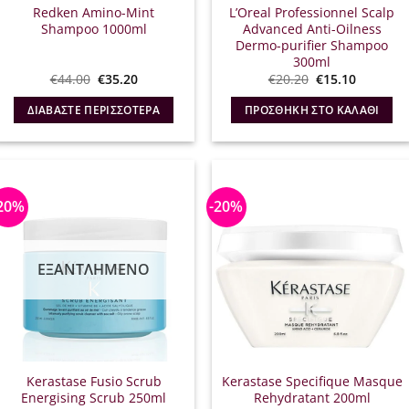
Redken Amino-Mint
L’Oreal Professionnel Scalp
Shampoo 1000ml
Advanced Anti-Oilness
Dermo-purifier Shampoo
300ml
Original
Η
Original
Η
€
44.00
€
35.20
€
20.20
€
15.10
price
τρέχουσα
price
τρέχουσ
was:
τιμή
was:
τιμή
ΔΙΑΒΆΣΤΕ ΠΕΡΙΣΣΌΤΕΡΑ
ΠΡΟΣΘΉΚΗ ΣΤΟ ΚΑΛΆΘΙ
€44.00.
είναι:
€20.20.
είναι:
€35.20.
€15.10.
20%
-20%
ΕΞΑΝΤΛΗΜΈΝΟ
Kerastase Fusio Scrub
Kerastase Specifique Masque
Energising Scrub 250ml
Rehydratant 200ml