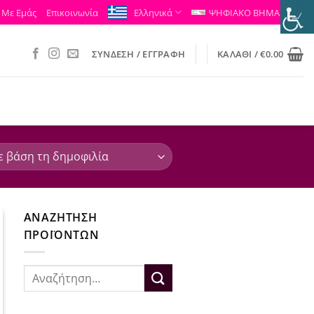
 Με Εμάς
Επικοινωνία
Ελληνικά
ΨΗΦΙΑΚΟ ΒΗΜΑ
ΣΎΝΔΕΣΗ / ΕΓΓΡΑΦΉ
ΚΑΛΆΘΙ /
€
0.00
ΑΝΑΖΉΤΗΣΗ
ΠΡΟΪΌΝΤΩΝ
Αναζήτηση
για: