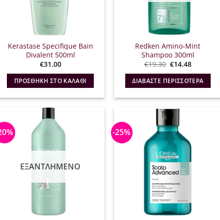
Kerastase Specifique Bain
Redken Amino-Mint
Divalent 500ml
Shampoo 300ml
Original
Η
€
31.00
€
19.30
€
14.48
price
τρέχουσ
was:
τιμή
ΠΡΟΣΘΉΚΗ ΣΤΟ ΚΑΛΆΘΙ
ΔΙΑΒΆΣΤΕ ΠΕΡΙΣΣΌΤΕΡΑ
€19.30.
είναι:
€14.48.
20%
-25%
ΕΞΑΝΤΛΗΜΈΝΟ