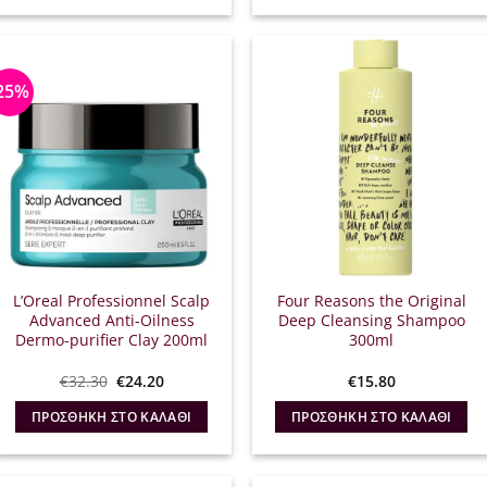
€15.68.
€41.60.
25%
L’Oreal Professionnel Scalp
Four Reasons the Original
Advanced Anti-Oilness
Deep Cleansing Shampoo
Dermo-purifier Clay 200ml
300ml
Original
Η
€
32.30
€
24.20
€
15.80
price
τρέχουσα
was:
τιμή
ΠΡΟΣΘΉΚΗ ΣΤΟ ΚΑΛΆΘΙ
ΠΡΟΣΘΉΚΗ ΣΤΟ ΚΑΛΆΘΙ
€32.30.
είναι:
€24.20.