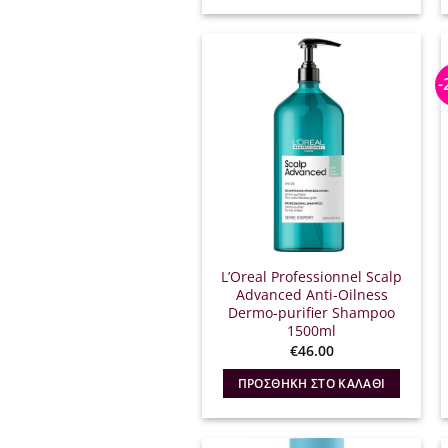
€42.24.
-
L’Oreal Professionnel Scalp
Advanced Anti-Oilness
Dermo-purifier Shampoo
1500ml
€
46.00
ΠΡΟΣΘΉΚΗ ΣΤΟ ΚΑΛΆΘΙ