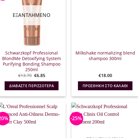
ΕΞΑΝΤΛΗΜΈΝΟ
Schwarzkopf Professional
Milkshake normalizing blend
BlondMe Detoxifying System
shampoo 300ml
Purifying Bonding Shampoo
250ml
Original
Η
€
13.70
€
6.85
€
18.00
price
τρέχουσα
was:
τιμή
ΔΙΑΒΆΣΤΕ ΠΕΡΙΣΣΌΤΕΡΑ
ΠΡΟΣΘΉΚΗ ΣΤΟ ΚΑΛΆΘΙ
€13.70.
είναι:
€6.85.
20%
-25%