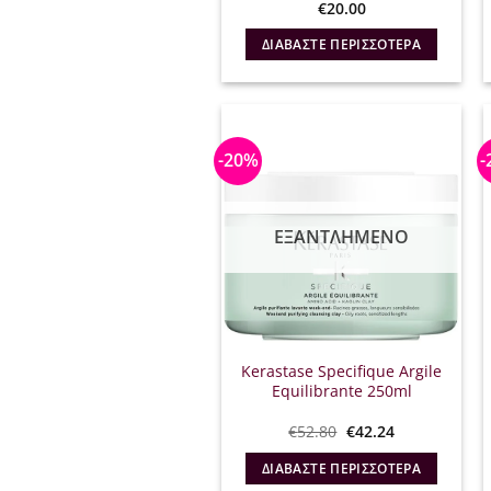
€
20.00
ΔΙΑΒΆΣΤΕ ΠΕΡΙΣΣΌΤΕΡΑ
-20%
-
ΕΞΑΝΤΛΗΜΈΝΟ
Kerastase Specifique Argile
Equilibrante 250ml
Original
Η
€
52.80
€
42.24
price
τρέχουσα
was:
τιμή
ΔΙΑΒΆΣΤΕ ΠΕΡΙΣΣΌΤΕΡΑ
€52.80.
είναι: