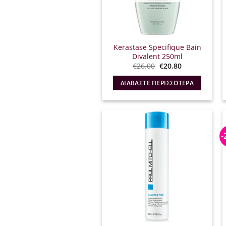
Kerastase Specifique Bain
Divalent 250ml
Original
Η
€
26.00
€
20.80
price
τρέχουσα
was:
τιμή
ΔΙΑΒΆΣΤΕ ΠΕΡΙΣΣΌΤΕΡΑ
€26.00.
είναι:
€20.80.
-