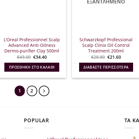
ΕΞΑΝΤΛΗΜΈΝΟ
L’Oreal Professionnel Scalp
Schwarzkopf Professional
Advanced Anti-Oilness
Scalp Clinix Oil Control
Dermo-purifier Clay 500ml
Treatment 200ml
Original
Η
Original
Η
€
43.00
€
34.40
€
28.80
€
21.60
price
τρέχουσα
price
τρέχουσ
was:
τιμή
was:
τιμή
ΠΡΟΣΘΉΚΗ ΣΤΟ ΚΑΛΆΘΙ
ΔΙΑΒΆΣΤΕ ΠΕΡΙΣΣΌΤΕΡΑ
€43.00.
είναι:
€28.80.
είναι:
€34.40.
€21.60.
1
2
POPULAR
ΤΑ Κ