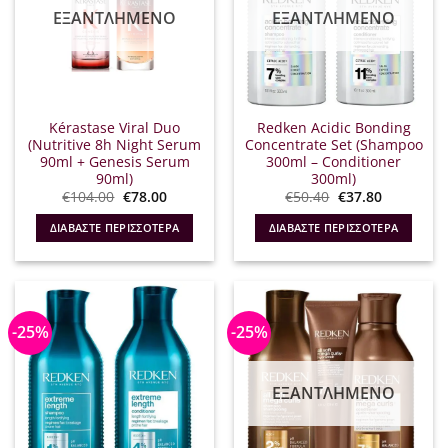
ΕΞΑΝΤΛΗΜΈΝΟ
ΕΞΑΝΤΛΗΜΈΝΟ
Kérastase Viral Duo
Redken Acidic Bonding
(Nutritive 8h Night Serum
Concentrate Set (Shampoo
90ml + Genesis Serum
300ml – Conditioner
90ml)
300ml)
Original
Η
Original
Η
€
104.00
€
78.00
€
50.40
€
37.80
price
τρέχουσα
price
τρέχουσα
was:
τιμή
was:
τιμή
ΔΙΑΒΆΣΤΕ ΠΕΡΙΣΣΌΤΕΡΑ
ΔΙΑΒΆΣΤΕ ΠΕΡΙΣΣΌΤΕΡΑ
€104.00.
είναι:
€50.40.
είναι:
€78.00.
€37.80.
-25%
-25%
ΕΞΑΝΤΛΗΜΈΝΟ