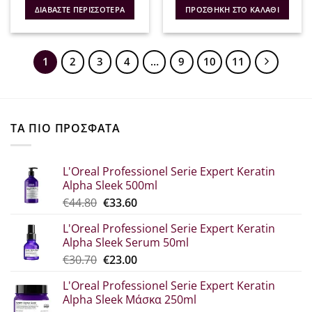
was:
τιμή
was:
τιμή
ΔΙΑΒΆΣΤΕ ΠΕΡΙΣΣΌΤΕΡΑ
ΠΡΟΣΘΉΚΗ ΣΤΟ ΚΑΛΆΘΙ
€44.20.
είναι:
€67.20.
είναι:
€26.00.
€50.40.
1
2
3
4
…
9
10
11
ΤΑ ΠΙΟ ΠΡΟΣΦΑΤΑ
L'Oreal Professionel Serie Expert Keratin
Alpha Sleek 500ml
Original
Η
€
44.80
€
33.60
price
τρέχουσα
L'Oreal Professionel Serie Expert Keratin
was:
τιμή
Alpha Sleek Serum 50ml
€44.80.
είναι:
Original
Η
€
30.70
€
23.00
€33.60.
price
τρέχουσα
L'Oreal Professionel Serie Expert Keratin
was:
τιμή
Alpha Sleek Μάσκα 250ml
€30.70.
είναι: