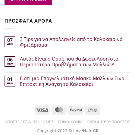
ΠΡΟΣΦΑΤΑ ΑΡΘΡΑ
3 Tips για να Απαλλαγείς από το Καλοκαιρινό
07
Αυγ
Φριζάρισμα
Δεν
υπάρχουν
Αυτός Είναι ο Ορός που θα Δώσει Λύση στα
06
σχόλια
στο
Αυγ
Περισσότερα Προβλήματα των Μαλλιών!
3
Tips
Δεν
για
υπάρχουν
Γιατί μια Επαγγελματική Μάσκα Μαλλιών Είναι
01
να
σχόλια
Απαλλαγείς
στο
Αυγ
Επιτακτική Ανάγκη το Καλοκαίρι
από
Αυτός
το
Είναι
Δεν
Καλοκαιρινό
ο
υπάρχουν
Φριζάρισμα
Ορός
σχόλια
που
στο
θα
Γιατί
Visa
MasterCard
PayPal
Cash
Δώσει
μια
Λύση
Επαγγελματική
On
στα
Μάσκα
Περισσότερα
Μαλλιών
ΑΠΟΣΤΟΛΈΣ & ΠΛΗΡΩΜΈΣ
ΕΠΙΚΟΙΝΩΝΊΑ
ΌΡΟΙ & ΠΡΟΫΠΟΘΈΣΕΙΣ
Delivery
Προβλήματα
Είναι
των
Επιτακτική
Copyright 2026 ©
LoveHair.GR
Μαλλιών!
Ανάγκη