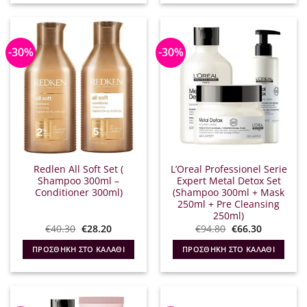
-30%
-30%
Redlen All Soft Set (
L’Oreal Professionel Serie
Shampoo 300ml –
Expert Metal Detox Set
Conditioner 300ml)
(Shampoo 300ml + Mask
250ml + Pre Cleansing
250ml)
Original
Η
Original
Η
€
40.30
€
28.20
€
94.80
€
66.30
price
τρέχουσα
price
τρέχουσα
was:
τιμή
was:
τιμή
ΠΡΟΣΘΉΚΗ ΣΤΟ ΚΑΛΆΘΙ
ΠΡΟΣΘΉΚΗ ΣΤΟ ΚΑΛΆΘΙ
€40.30.
είναι:
€94.80.
είναι:
€28.20.
€66.30.