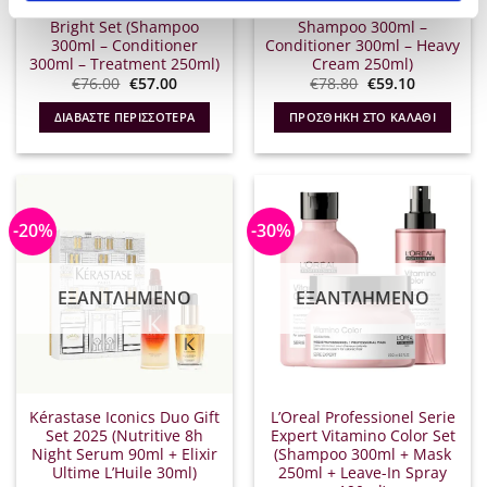
Redken Blondage High
Redken All Soft Set (
Bright Set (Shampoo
Shampoo 300ml –
300ml – Conditioner
Conditioner 300ml – Heavy
300ml – Treatment 250ml)
Cream 250ml)
Original
Η
Original
Η
€
76.00
€
57.00
€
78.80
€
59.10
price
τρέχουσα
price
τρέχουσα
was:
τιμή
was:
τιμή
ΔΙΑΒΆΣΤΕ ΠΕΡΙΣΣΌΤΕΡΑ
ΠΡΟΣΘΉΚΗ ΣΤΟ ΚΑΛΆΘΙ
€76.00.
είναι:
€78.80.
είναι:
€57.00.
€59.10.
-20%
-30%
ΕΞΑΝΤΛΗΜΈΝΟ
ΕΞΑΝΤΛΗΜΈΝΟ
Kérastase Iconics Duo Gift
L’Oreal Professionel Serie
Set 2025 (Nutritive 8h
Expert Vitamino Color Set
Night Serum 90ml + Elixir
(Shampoo 300ml + Mask
Ultime L’Huile 30ml)
250ml + Leave-In Spray