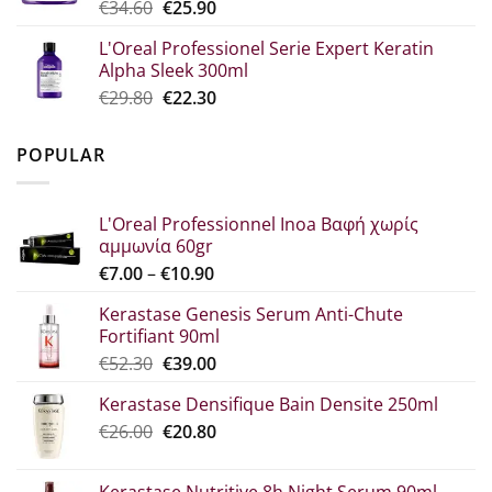
Original
Η
€
34.60
€
25.90
€23.00.
price
τρέχουσα
L'Oreal Professionel Serie Expert Keratin
was:
τιμή
Alpha Sleek 300ml
€34.60.
είναι:
Original
Η
€
29.80
€
22.30
€25.90.
price
τρέχουσα
was:
τιμή
POPULAR
€29.80.
είναι:
€22.30.
L'Oreal Professionnel Inoa Βαφή χωρίς
αμμωνία 60gr
Price
€
7.00
–
€
10.90
range:
Kerastase Genesis Serum Anti-Chute
€7.00
Fortifiant 90ml
through
Original
Η
€
52.30
€
39.00
€10.90
price
τρέχουσα
Kerastase Densifique Bain Densite 250ml
was:
τιμή
Original
Η
€
26.00
€52.30.
€
20.80
είναι:
price
τρέχουσα
€39.00.
was:
τιμή
Kerastase Nutritive 8h Night Serum 90ml