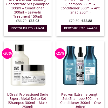
Concentrate Set (Shampoo
(Shampoo 300ml –
300ml – Conditioner
Conditioner 300ml – Anti
300ml – Leave-In
Snap 250ml)
Treatment 150ml)
Original
Η
Original
Η
€
86.70
€
65.03
€
70.50
€
52.88
price
τρέχουσα
price
τρέχουσα
was:
τιμή
was:
τιμή
ΠΡΟΣΘΉΚΗ ΣΤΟ ΚΑΛΆΘΙ
ΠΡΟΣΘΉΚΗ ΣΤΟ ΚΑΛΆΘΙ
€86.70.
είναι:
€70.50.
είναι:
€65.03.
€52.88.
-30%
-25%
L’Oreal Professionel Serie
Redken Extreme Length
Expert Metal Detox Set
Set (Shampoo 300ml +
(Shampoo 300ml + Mask
Conditioner 300ml + One
250ml)
United)