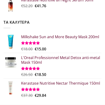
€26.00.
είναι:
Original
Η
€
52.20
€
41.76
€20.80.
price
τρέχουσα
was:
τιμή
€52.20.
είναι:
ΤΑ ΚΑΛΥΤΕΡΑ
€41.76.
Milkshake Sun and More Beauty Mask 200ml
Original
Η
€
18.00
€
15.00
Βαθμολογήθηκε
με
5.00
price
τρέχουσα
από 5
L'Oreal Professionnel Metal Detox anti-metal
was:
τιμή
Mask 150ml
€18.00.
είναι:
€15.00.
Original
Η
€
26.50
€
18.50
Βαθμολογήθηκε
με
5.00
price
τρέχουσα
από 5
Kerastase Nutritive Nectar Thermique 150ml
was:
τιμή
€26.50.
είναι:
€18.50.
Original
Η
€
37.30
€
29.84
Βαθμολογήθηκε
με
5.00
price
τρέχουσα
από 5