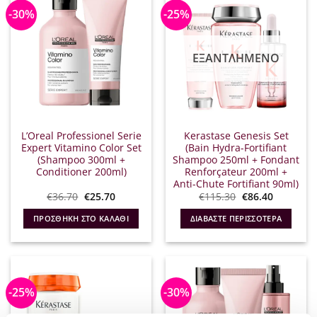
-30%
-25%
ΕΞΑΝΤΛΗΜΈΝΟ
L’Oreal Professionel Serie
Kerastase Genesis Set
Expert Vitamino Color Set
(Bain Hydra-Fortifiant
(Shampoo 300ml +
Shampoo 250ml + Fondant
Conditioner 200ml)
Renforçateur 200ml +
Anti-Chute Fortifiant 90ml)
Original
Η
Original
Η
€
36.70
€
25.70
€
115.30
€
86.40
price
τρέχουσα
price
τρέχουσ
was:
τιμή
was:
τιμή
ΠΡΟΣΘΉΚΗ ΣΤΟ ΚΑΛΆΘΙ
ΔΙΑΒΆΣΤΕ ΠΕΡΙΣΣΌΤΕΡΑ
€36.70.
είναι:
€115.30.
είναι:
€25.70.
€86.40.
-25%
-30%