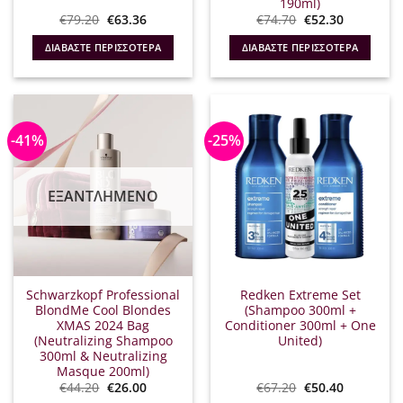
190ml)
Original
Η
Original
Η
€
79.20
€
63.36
€
74.70
€
52.30
price
τρέχουσα
price
τρέχουσα
was:
τιμή
was:
τιμή
ΔΙΑΒΆΣΤΕ ΠΕΡΙΣΣΌΤΕΡΑ
ΔΙΑΒΆΣΤΕ ΠΕΡΙΣΣΌΤΕΡΑ
€79.20.
είναι:
€74.70.
είναι:
€63.36.
€52.30.
-41%
-25%
ΕΞΑΝΤΛΗΜΈΝΟ
Schwarzkopf Professional
Redken Extreme Set
BlondMe Cool Blondes
(Shampoo 300ml +
XMAS 2024 Bag
Conditioner 300ml + One
(Neutralizing Shampoo
United)
300ml & Neutralizing
Masque 200ml)
Original
Η
Original
Η
€
44.20
€
26.00
€
67.20
€
50.40
price
τρέχουσα
price
τρέχουσα