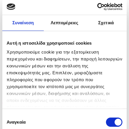
Συναίνεση
Λεπτομέρειες
Σχετικά
Kerastase Nutritive Set
L’Oreal Professionel Serie
Αυτή η ιστοσελίδα χρησιμοποιεί cookies
(Bain Satin Riche 250ml +
Expert Vitamino Color Set
Masquintense Riche
(Shampoo 300ml +
Χρησιμοποιούμε cookie για την εξατομίκευση
200ml)
Conditioner 200ml + 10-1
190ml)
περιεχομένου και διαφημίσεων, την παροχή λειτουργιών
Original
Η
Original
Η
€
72.40
€
54.30
€
62.60
€
43.80
κοινωνικών μέσων και την ανάλυση της
price
τρέχουσα
price
τρέχουσα
was:
τιμή
was:
τιμή
επισκεψιμότητάς μας. Επιπλέον, μοιραζόμαστε
ΠΡΟΣΘΉΚΗ ΣΤΟ ΚΑΛΆΘΙ
ΠΡΟΣΘΉΚΗ ΣΤΟ ΚΑΛΆΘΙ
€72.40.
είναι:
€62.60.
είναι:
€54.30.
€43.80.
πληροφορίες που αφορούν τον τρόπο που
χρησιμοποιείτε τον ιστότοπό μας με συνεργάτες
κοινωνικών μέσων, διαφήμισης και αναλύσεων, οι
οποίοι ενδεχομένως να τις συνδυάσουν με άλλες
-25%
-30%
πληροφορίες που τους έχετε παραχωρήσει ή τις οποίες
έχουν συλλέξει σε σχέση με την από μέρους σας χρήση
Επιλογή
των υπηρεσιών τους.
Αναγκαία
συγκατάθεσης