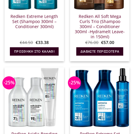
Redken Extreme Length
Redken All Soft Mega
Set (Shampoo 300ml –
Curls Trio (Shampoo
Conditioner 300ml)
300ml – Conditioner
300ml -Hydramelt Leave-
in 150ml)
Original
Η
Original
Η
€
44.50
€
33.38
€
76.00
€
57.00
price
τρέχουσα
price
τρέχουσα
was:
τιμή
was:
τιμή
ΠΡΟΣΘΉΚΗ ΣΤΟ ΚΑΛΆΘΙ
ΔΙΑΒΆΣΤΕ ΠΕΡΙΣΣΌΤΕΡΑ
€44.50.
είναι:
€76.00.
είναι:
€33.38.
€57.00.
-25%
-25%
Redken Acidic Bonding
Redken Extreme Set