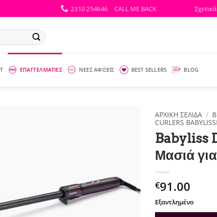
2310 254646
CALL ME BACK
Σχετικά
Τ
ΕΠΑΓΓΕΛΜΑΤΙΕΣ
ΝΕΕΣ ΑΦΙΞΕΙΣ
BEST SELLERS
BLOG
ΑΡΧΙΚΉ ΣΕΛΊΔΑ
/
B
CURLERS BABYLIS
Babyliss 
Μασιά γι
91.00
€
Εξαντλημένο