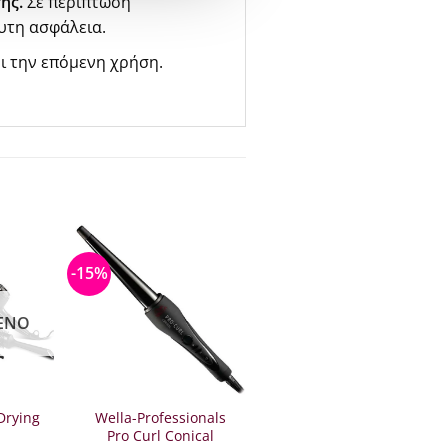
ης.
Σε περίπτωση
υτη ασφάλεια.
ι την επόμενη χρήση.
-15%
ΈΝΟ
Drying
Wella-Professionals
Pro Curl Conical