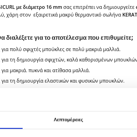
GICURL με διάμετρο 16 mm
σας επιτρέπει να δημιουργείτε
ύ, χάρη στον εξαιρετικά μακρύ θερμαντικό σωλήνα
KERAT
α διαλέξετε για το αποτέλεσμα που επιθυμείτε;
 για πολύ σφιχτές μπούκλες σε πολύ μακριά μαλλιά.
 για τη δημιουργία σφιχτών, καλά καθορισμένων μπουκλών
για μακριά. πυκνά και ατίθασα μαλλιά.
 για τη δημιουργία ελαστικών και φυσικών μπουκλών.
 για να δώσετε κυματιστή κίνηση στο χτένισμά σας.
eratin Luster;
GICURL διαθέτουν
κεραμικούς σωλήνες θέρμανσης με έγχυσ
Λεπτομέρειες
είναι ότι κατανέμει τη θερμοκρασία γρήγορα και ομοιόμο
λότητα και λάμψη στα μαλλιά, ενώ διατηρεί την ακεραιότη