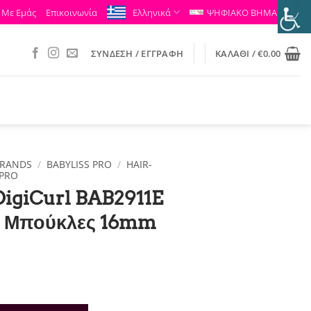
 Με Εμάς
Επικοινωνία
Ελληνικά
ΨΗΦΙΑΚΟ ΒΗΜΑ
ΣΎΝΔΕΣΗ / ΕΓΓΡΑΦΉ
ΚΑΛΆΘΙ /
€
0.00
RANDS
/
BABYLISS PRO
/
HAIR-
SPRO
DigiCurl BAB2911E
α Μπούκλες 16mm