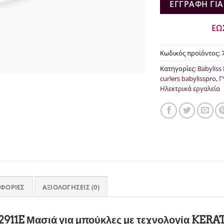
ΕΓΓΡΑΦΉ ΓΙΑ
ΕΩ
Κωδικός προϊόντος:
Κατηγορίες:
Babyliss
curlers babylisspro
,
Γ
Ηλεκτρικά εργαλεία
ΦΟΡΊΕΣ
ΑΞΙΟΛΟΓΉΣΕΙΣ (0)
911E Μασιά για μπούκλες με τεχνολογία KERA