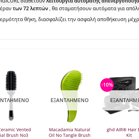
DIGICURL διαθέτουν
λειτουργία αυτόματης απενεργοποίησ
πέραν
των 72 λεπτών
, θα σταματήσουν αυτόματα για απόλ
θερμότητα θήκη, διασφαλίζει την ασφαλή αποθήκευση μέχρ
-10%
ΑΝΤΛΗΜΈΝΟ
ΕΞΑΝΤΛΗΜΈΝΟ
ΕΞΑΝΤΛΗΜ
Ceramic Vented
Macadamia Natural
ghd AIR® Hair 
ial Brush No3
Oil No Tangle Brush
Kit