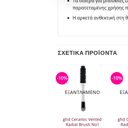
Τα σίδερα για μπούκλες 
παρατεταμένης χρήσης 
Η αρκετά ανθεκτική στη 
ΣΧΕΤΙΚΆ ΠΡΟΪΌΝΤΑ
-10%
-10%
ΕΞΑΝΤΛΗΜΈΝΟ
ΕΞΑΝΤΛΗΜΈΝΟ
ΕΞ
Schwarzkopf
ghd Ceramic Vented
ghd 
Silhouette Hairspary
Radial Brush No1
Rad