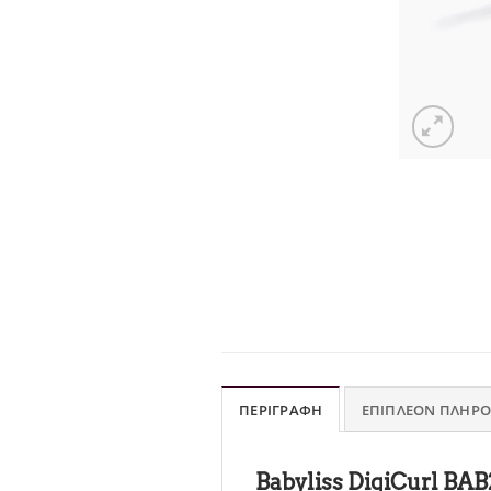
ΠΕΡΙΓΡΑΦΉ
ΕΠΙΠΛΈΟΝ ΠΛΗΡΟ
Babyliss DigiCurl
BAB2