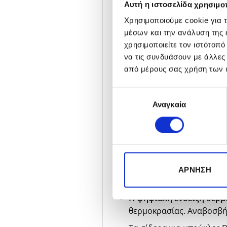
Αυτή η ιστοσελίδα χρησιμοπ
τη διάρκεια της διαμόρφωση
Χρησιμοποιούμε cookie για 
Γιατί οι σωλήνες θέρμα
μέσων και την ανάλυση της
χρησιμοποιείτε τον ιστότοπ
mm;
να τις συνδυάσουν με άλλες
Αποτελεί το τέλειο μήκος γ
από μέρους σας χρήση των 
προσφέρει 60% περισσότερη
εγγύηση για τα καλύτερα α
Επιλογή
χωρίς επικάλυψη.
Αναγκαία
συγκατάθεσης
Σίδερα για μπούκλες 
Τα σίδερα για μπούκλες 
11 επίπεδα ρύθμισης θε
ΆΡΝΗΣΗ
προστασίας της ίνας της
Η ψηφιακή ένδειξη θερμ
θερμοκρασίας. Αναβοσβήν