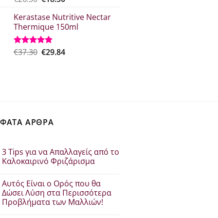
με
5.00
price
τρέχουσα
από 5
Kerastase Nutritive Nectar
was:
τιμή
Thermique 150ml
€26.50.
είναι:
€18.50.
Original
Η
€
37.30
€
29.84
Βαθμολογήθηκε
με
5.00
price
τρέχουσα
από 5
was:
τιμή
€37.30.
είναι:
€29.84.
ΦΑΤΑ ΑΡΘΡΑ
3 Tips για να Απαλλαγείς από το
Καλοκαιρινό Φριζάρισμα
Δεν
υπάρχουν
Αυτός Είναι ο Ορός που θα
σχόλια
στο
Δώσει Λύση στα Περισσότερα
3
Προβλήματα των Μαλλιών!
Tips
για
Δεν
να