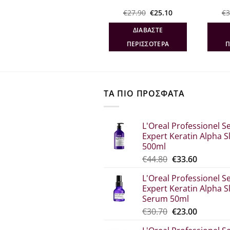
Flexible hold 500ml
Original
Η
€
12.30
€
27.90
€
25.10
€
3
σα
price
τρέχουσα
was:
τιμή
ΔΙΑΒΆΣΤΕ
ΔΙΑΒΆΣΤΕ
€27.90.
είναι:
€25.10.
ΠΕΡΙΣΣΌΤΕΡΑ
ΠΕΡΙΣΣΌΤΕΡΑ
Π
ΤΑ ΠΙΟ ΠΡΟΣΦΑΤΑ
L'Oreal Professionel Se
Expert Keratin Alpha S
500ml
Original
Η
€
44.80
€
33.60
price
τρέχου
L'Oreal Professionel Se
was:
τιμή
Expert Keratin Alpha S
€44.80.
είναι:
Serum 50ml
€33.60.
Original
Η
€
30.70
€
23.00
price
τρέχου