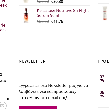
rie
Original
Η
€
26.00
€
20.80
€39.00.
leek
price
τρέχουσα
Kerastase Nutritive 8h Night
was:
τιμή
Serum 90ml
€26.00.
είναι:
σα
Original
Η
€
52.20
€
41.76
€20.80.
rie
price
τρέχουσα
leek
was:
τιμή
€52.20.
είναι:
€41.76.
σα
NEWSLETTER
ΠΡΟΣ
α
07
φιάς
Αυγ
Εγγραφείτε στο Newsletter μας για να
η
λαμβάνετε νέα και προσφορές,
06
Αυγ
κατευθείαν στο email σας!
ς και