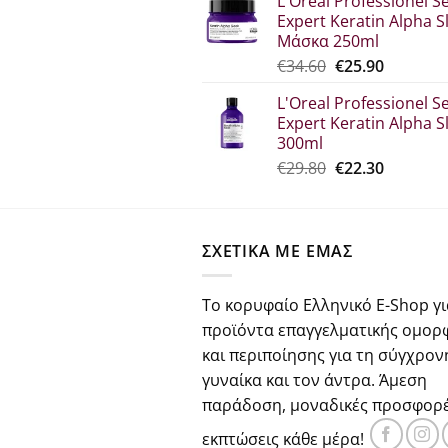
L'Oreal Professionel Se
was:
τιμή
Expert Keratin Alpha S
€30.70.
είναι:
Μάσκα 250ml
€23.00.
Original
Η
€
34.60
€
25.90
price
τρέχου
L'Oreal Professionel Se
was:
τιμή
Expert Keratin Alpha S
€34.60.
είναι:
300ml
€25.90.
Original
Η
€
29.80
€
22.30
price
τρέχου
was:
τιμή
€29.80.
είναι:
ΣΧΕΤΙΚΑ ΜΕ ΕΜΑΣ
€22.30.
Το κορυφαίο Ελληνικό E-Shop γι
προϊόντα επαγγελματικής ομορ
και περιποίησης για τη σύγχρον
γυναίκα και τον άντρα. Άμεση
παράδοση, μοναδικές προσφορέ
εκπτώσεις κάθε μέρα!