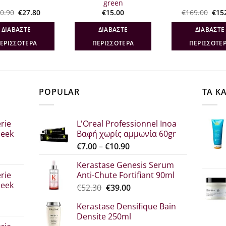
green
Original
Η
Orig
0.90
€
27.80
€
15.00
€
169.00
€
15
price
τρέχουσα
pric
was:
τιμή
was
ΔΙΑΒΆΣΤΕ
ΔΙΑΒΆΣΤΕ
ΔΙΑΒΆΣΤΕ
€30.90.
είναι:
€169
€27.80.
ΕΡΙΣΣΌΤΕΡΑ
ΠΕΡΙΣΣΌΤΕΡΑ
ΠΕΡΙΣΣΌΤΕ
POPULAR
ΤΑ Κ
rie
L'Oreal Professionnel Inoa
leek
Βαφή χωρίς αμμωνία 60gr
Price
€
7.00
–
€
10.90
range:
Kerastase Genesis Serum
σα
€7.00
rie
Anti-Chute Fortifiant 90ml
through
leek
Original
Η
€
52.30
€
39.00
€10.90
price
τρέχουσα
Kerastase Densifique Bain
was:
τιμή
Densite 250ml
σα
€52.30.
είναι: