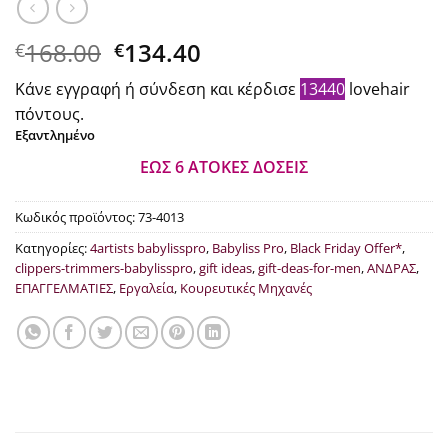
Original
Η
168.00
134.40
€
€
price
τρέχουσα
Κάνε εγγραφή ή σύνδεση και κέρδισε
13440
lovehair
was:
τιμή
πόντους.
€168.00.
είναι:
Εξαντλημένο
€134.40.
ΕΩΣ 6 ΑΤΟΚΕΣ ΔΟΣΕΙΣ
Κωδικός προϊόντος:
73-4013
Κατηγορίες:
4artists babylisspro
,
Babyliss Pro
,
Black Friday Offer*
,
clippers-trimmers-babylisspro
,
gift ideas
,
gift-deas-for-men
,
ΑΝΔΡΑΣ
,
ΕΠΑΓΓΕΛΜΑΤΙΕΣ
,
Εργαλεία
,
Κουρευτικές Μηχανές