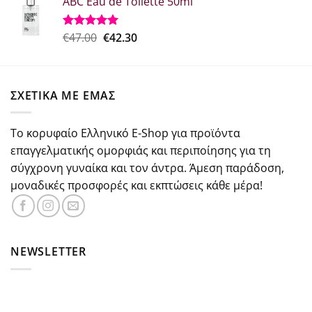
ABC Eau de Toilette 50ml
was:
τιμή
€37.30.
είναι:
€29.84.
Original
Η
€
47.00
€
42.30
Βαθμολογήθηκε
με
5.00
price
τρέχουσα
από 5
was:
τιμή
€47.00.
είναι:
ΣΧΕΤΙΚΑ ΜΕ ΕΜΑΣ
€42.30.
Το κορυφαίο Ελληνικό E-Shop για προϊόντα
επαγγελματικής ομορφιάς και περιποίησης για τη
σύγχρονη γυναίκα και τον άντρα. Άμεση παράδοση,
μοναδικές προσφορές και εκπτώσεις κάθε μέρα!
NEWSLETTER