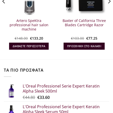
Artero SpeKtra
Baxter of California Three
professional hair salon
Blades Cartridge Razor
machine
Original
Η
Original
Η
€
148.00
€
133.20
€
103.00
€
77.25
σα
price
τρέχουσα
price
τρέχουσ
was:
τιμή
was:
τιμή
ΔΙΑΒΆΣΤΕ ΠΕΡΙΣΣΌΤΕΡΑ
ΠΡΟΣΘΉΚΗ ΣΤΟ ΚΑΛΆΘΙ
€148.00.
είναι:
€103.00.
είναι:
.
€133.20.
€77.25.
ΤΑ ΠΙΟ ΠΡΟΣΦΑΤΑ
L'Oreal Professionel Serie Expert Keratin
Alpha Sleek 500ml
Original
Η
€
44.80
€
33.60
price
τρέχουσα
L'Oreal Professionel Serie Expert Keratin
was:
τιμή
Alpha Sleek Serum 50ml
€44.80.
είναι: