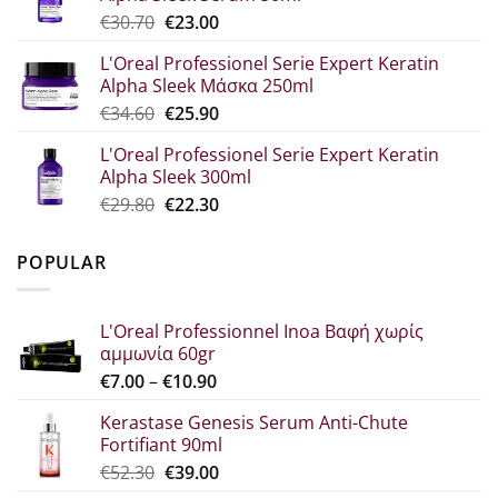
Original
Η
€
30.70
€
23.00
€33.60.
price
τρέχουσα
L'Oreal Professionel Serie Expert Keratin
was:
τιμή
Alpha Sleek Μάσκα 250ml
€30.70.
είναι:
Original
Η
€
34.60
€
25.90
€23.00.
price
τρέχουσα
L'Oreal Professionel Serie Expert Keratin
was:
τιμή
Alpha Sleek 300ml
€34.60.
είναι:
Original
Η
€
29.80
€
22.30
€25.90.
price
τρέχουσα
was:
τιμή
POPULAR
€29.80.
είναι:
€22.30.
L'Oreal Professionnel Inoa Βαφή χωρίς
αμμωνία 60gr
Price
€
7.00
–
€
10.90
range:
Kerastase Genesis Serum Anti-Chute
€7.00
Fortifiant 90ml
through
Original
Η
€
52.30
€
39.00
€10.90
price
τρέχουσα