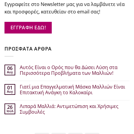
Εγγραφείτε στο Newsletter μας για να λαμβάνετε νέα
και προσφορές, κατευθείαν στο email σας!
ΕΓΓΡΑΦΗ ΕΔΩ!
ΠΡΟΣΦΑΤΑ ΑΡΘΡΑ
Αυτός Είναι ο Ορός που θα Δώσει Λύση στα
06
Αυγ
Περισσότερα Προβλήματα των Μαλλιών!
Δεν
υπάρχουν
Γιατί μια Επαγγελματική Μάσκα Μαλλιών Είναι
01
σχόλια
στο
Αυγ
Επιτακτική Ανάγκη το Καλοκαίρι
Αυτός
Είναι
Δεν
ο
υπάρχουν
Λιπαρά Μαλλιά: Αντιμετώπιση και Χρήσιμες
26
Ορός
σχόλια
που
στο
Ιούλ
Συμβουλές
θα
Γιατί
Δώσει
μια
Δεν
Λύση
Επαγγελματική
υπάρχουν
στα
Μάσκα
σχόλια
Περισσότερα
Μαλλιών
στο
Προβλήματα
Είναι
Λιπαρά