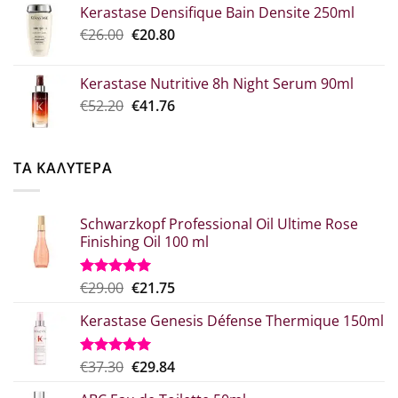
Kerastase Densifique Bain Densite 250ml
was:
τιμή
Original
Η
€
26.00
€52.30.
€
20.80
είναι:
price
τρέχουσα
€39.00.
was:
τιμή
Kerastase Nutritive 8h Night Serum 90ml
€26.00.
είναι:
Original
Η
€
52.20
€
41.76
€20.80.
price
τρέχουσα
was:
τιμή
€52.20.
είναι:
ΤΑ ΚΑΛΥΤΕΡΑ
€41.76.
Schwarzkopf Professional Oil Ultime Rose
Finishing Oil 100 ml
Original
Η
€
29.00
€
21.75
Βαθμολογήθηκε
με
5.00
price
τρέχουσα
από 5
Kerastase Genesis Défense Thermique 150ml
was:
τιμή
€29.00.
είναι:
€21.75.
Original
Η
€
37.30
€
29.84
Βαθμολογήθηκε
με
5.00
price
τρέχουσα
από 5