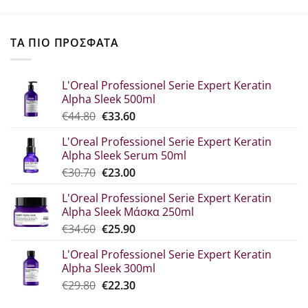
ΤΑ ΠΙΟ ΠΡΟΣΦΑΤΑ
L'Oreal Professionel Serie Expert Keratin
Alpha Sleek 500ml
Original
Η
€
44.80
€
33.60
price
τρέχουσα
L'Oreal Professionel Serie Expert Keratin
was:
τιμή
Alpha Sleek Serum 50ml
€44.80.
είναι:
Original
Η
€
30.70
€
23.00
€33.60.
price
τρέχουσα
L'Oreal Professionel Serie Expert Keratin
was:
τιμή
Alpha Sleek Μάσκα 250ml
€30.70.
είναι:
Original
Η
€
34.60
€
25.90
€23.00.
price
τρέχουσα
L'Oreal Professionel Serie Expert Keratin
was:
τιμή
Alpha Sleek 300ml
€34.60.
είναι:
Original
Η
€
29.80
€
22.30
€25.90.
price
τρέχουσα