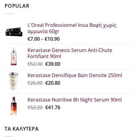
was:
τιμή
POPULAR
€29.80.
είναι:
€22.30.
L'Oreal Professionnel Inoa Βαφή χωρίς
αμμωνία 60gr
Price
€
7.00
–
€
10.90
range:
Kerastase Genesis Serum Anti-Chute
€7.00
Fortifiant 90ml
through
Original
Η
€
52.30
€
39.00
€10.90
price
τρέχουσα
Kerastase Densifique Bain Densite 250ml
was:
τιμή
Original
Η
€
26.00
€52.30.
€
20.80
είναι:
price
τρέχουσα
€39.00.
was:
τιμή
Kerastase Nutritive 8h Night Serum 90ml
€26.00.
είναι:
Original
Η
€
52.20
€
41.76
€20.80.
price
τρέχουσα
was:
τιμή
€52.20.
είναι:
ΤΑ ΚΑΛΥΤΕΡΑ
€41.76.