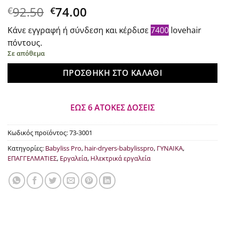
Original
Η
92.50
74.00
€
€
price
τρέχουσα
Κάνε εγγραφή ή σύνδεση και κέρδισε
7400
lovehair
was:
τιμή
πόντους.
€92.50.
είναι:
Σε απόθεμα
€74.00.
ΠΡΟΣΘΉΚΗ ΣΤΟ ΚΑΛΆΘΙ
ΕΩΣ 6 ΑΤΟΚΕΣ ΔΟΣΕΙΣ
Κωδικός προϊόντος:
73-3001
Κατηγορίες:
Babyliss Pro
,
hair-dryers-babylisspro
,
ΓΥΝΑΙΚΑ
,
ΕΠΑΓΓΕΛΜΑΤΙΕΣ
,
Εργαλεία
,
Ηλεκτρικά εργαλεία