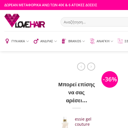
Μετάβαση
ΔΩΡΕΑΝ ΜΕΤΑΦΟΡΙΚΑ ΑΝΩ ΤΩΝ 40€ & 6 ΑΤΟΚΕΣ ΔΟΣΕΙΣ
στο
περιεχόμενο
Αναζήτηση
για:
ΓΥΝΑΙΚΑ
ΑΝΔΡΑΣ
BRANDS
ΑΝΑΓΚΗ
Σ
-36%
Μπορεί επίσης
να σας
αρέσει…
essie gel
couture