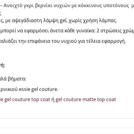
ee – Ανοιχτό γκρι βερνίκι νυχιών με κόκκινους υποτόνους
με
ς
ες, με αψεγάδιαστη λάμψη gel, χωρίς χρήση λάμπας.
μπορεί να εφαρμόσει άνετα κάθε γυναίκα: 2 στρώσεις χρώμ
αλιάζει την επιφάνεια του νυχιού για τέλεια εφαρμογή.
ή:
πλά βήματα:
νικιού essie gel couture.
ie gel couture top coat
ή
gel couture matte top coat