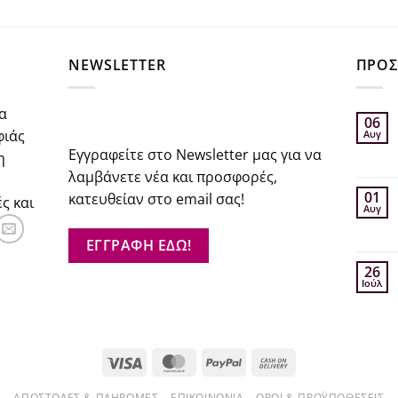
σα
NEWSLETTER
ΠΡΟΣ
α
06
φιάς
Αυγ
Εγγραφείτε στο Newsletter μας για να
η
λαμβάνετε νέα και προσφορές,
01
κατευθείαν στο email σας!
ς και
Αυγ
ΕΓΓΡΑΦΗ ΕΔΩ!
26
Ιούλ
Visa
MasterCard
PayPal
Cash
On
ΑΠΟΣΤΟΛΈΣ & ΠΛΗΡΩΜΈΣ
ΕΠΙΚΟΙΝΩΝΊΑ
ΌΡΟΙ & ΠΡΟΫΠΟΘΈΣΕΙΣ