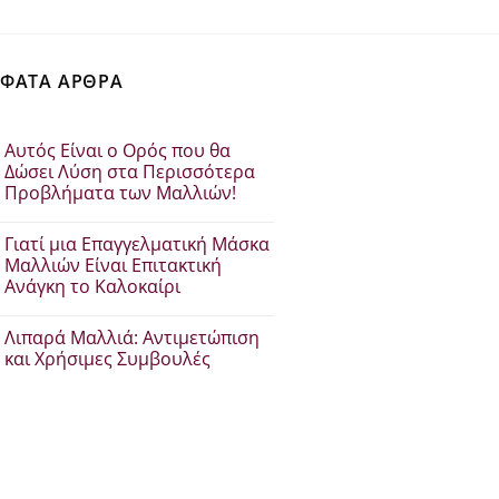
€29.84.
ΦΑΤΑ ΑΡΘΡΑ
Αυτός Είναι ο Ορός που θα
Δώσει Λύση στα Περισσότερα
Προβλήματα των Μαλλιών!
Δεν
υπάρχουν
Γιατί μια Επαγγελματική Μάσκα
σχόλια
στο
Μαλλιών Είναι Επιτακτική
Αυτός
Ανάγκη το Καλοκαίρι
Είναι
ο
Δεν
Ορός
υπάρχουν
που
Λιπαρά Μαλλιά: Αντιμετώπιση
σχόλια
θα
στο
και Χρήσιμες Συμβουλές
Δώσει
Γιατί
Λύση
μια
Δεν
στα
Επαγγελματική
υπάρχουν
Περισσότερα
Μάσκα
σχόλια
Προβλήματα
Μαλλιών
στο
των
Είναι
Λιπαρά
Μαλλιών!
Επιτακτική
Μαλλιά:
Ανάγκη
Αντιμετώπιση
το
και
Καλοκαίρι
Χρήσιμες