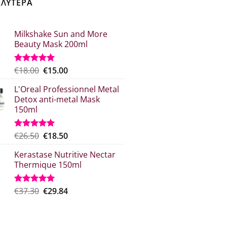
ΑΛΥΤΕΡΑ
Milkshake Sun and More
Beauty Mask 200ml
Original
Η
€
18.00
€
15.00
Βαθμολογήθηκε
με
5.00
price
τρέχουσα
από 5
L'Oreal Professionnel Metal
was:
τιμή
Detox anti-metal Mask
€18.00.
είναι:
150ml
€15.00.
Original
Η
€
26.50
€
18.50
Βαθμολογήθηκε
με
5.00
price
τρέχουσα
από 5
Kerastase Nutritive Nectar
was:
τιμή
Thermique 150ml
€26.50.
είναι:
€18.50.
Original
Η
€
37.30
€
29.84
Βαθμολογήθηκε
με
5.00
price
τρέχουσα
από 5
was:
τιμή
€37.30.
είναι: