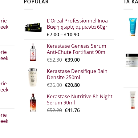
POPULAR
ΤΑ Κ
rie
L'Oreal Professionnel Inoa
leek
Βαφή χωρίς αμμωνία 60gr
Price
€
7.00
–
€
10.90
range:
Kerastase Genesis Serum
σα
€7.00
rie
Anti-Chute Fortifiant 90ml
through
leek
Original
Η
€
52.30
€
39.00
€10.90
price
τρέχουσα
Kerastase Densifique Bain
was:
τιμή
Densite 250ml
σα
€52.30.
είναι:
rie
Original
Η
€
26.00
€
20.80
€39.00.
leek
price
τρέχουσα
Kerastase Nutritive 8h Night
was:
τιμή
Serum 90ml
€26.00.
είναι:
σα
Original
Η
€
52.20
€
41.76
€20.80.
rie
price
τρέχουσα
leek
was:
τιμή
€52.20.
είναι:
€41.76.