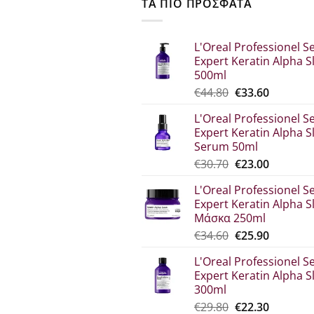
ΤΑ ΠΙΟ ΠΡΟΣΦΑΤΑ
L'Oreal Professionel Se
Expert Keratin Alpha S
500ml
Original
Η
€
44.80
€
33.60
price
τρέχου
L'Oreal Professionel Se
was:
τιμή
Expert Keratin Alpha S
€44.80.
είναι:
Serum 50ml
€33.60.
Original
Η
€
30.70
€
23.00
price
τρέχου
L'Oreal Professionel Se
was:
τιμή
Expert Keratin Alpha S
€30.70.
είναι:
Μάσκα 250ml
€23.00.
Original
Η
€
34.60
€
25.90
price
τρέχου
L'Oreal Professionel Se
was:
τιμή
Expert Keratin Alpha S
€34.60.
είναι:
300ml
€25.90.
Original
Η
€
29.80
€
22.30