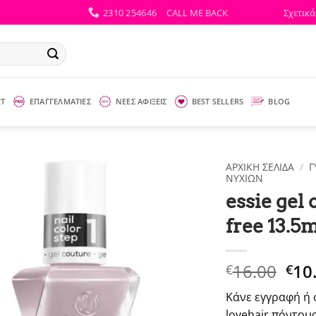
2310 254646
CALL ME BACK
Σχετικά
ΕΤ
ΕΠΑΓΓΕΛΜΑΤΙΕΣ
ΝΕΕΣ ΑΦΙΞΕΙΣ
BEST SELLERS
BLOG
ΑΡΧΙΚΉ ΣΕΛΊΔΑ
/
Γ
ΝΥΧΙΏΝ
essie gel
free 13.5
Ori
16.00
10
€
€
pri
Κάνε εγγραφή ή 
was
lovehair πόντους