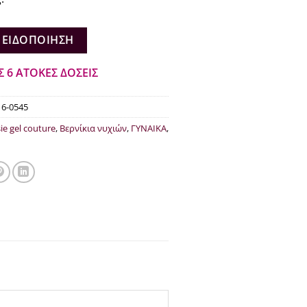
.00.
είναι:
€10.20.
 ΕΙΔΟΠΟΊΗΣΗ
Σ 6 ΑΤΟΚΕΣ ΔΟΣΕΙΣ
16-0545
ie gel couture
,
Βερνίκια νυχιών
,
ΓΥΝΑΙΚΑ
,