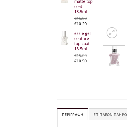
matte top
coat
13.5ml
€
15.00
Original
Η
€
10.20
price
τρέχουσα
essie gel
was:
τιμή
couture
€15.00.
είναι:
top coat
€10.20.
13.5ml
€
15.00
Original
Η
€
10.50
price
τρέχουσα
was:
τιμή
€15.00.
είναι:
€10.50.
ΠΕΡΙΓΡΑΦΉ
ΕΠΙΠΛΈΟΝ ΠΛΗΡΟ