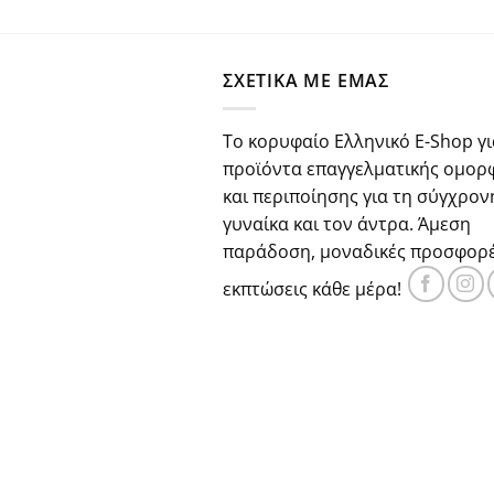
price
τρέχου
was:
τιμή
€29.80.
είναι:
ΣΧΕΤΙΚΑ ΜΕ ΕΜΑΣ
€22.30.
Το κορυφαίο Ελληνικό E-Shop γι
προϊόντα επαγγελματικής ομορ
και περιποίησης για τη σύγχρον
γυναίκα και τον άντρα. Άμεση
παράδοση, μοναδικές προσφορέ
εκπτώσεις κάθε μέρα!