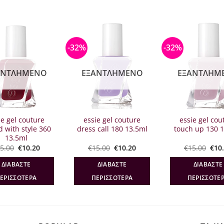
-32%
-32%
ΑΝΤΛΗΜΈΝΟ
ΕΞΑΝΤΛΗΜΈΝΟ
ΕΞΑΝΤΛΗΜ
ie gel couture
essie gel couture
essie gel cou
d with style 360
dress call 180 13.5ml
touch up 130 
13.5ml
Original
Η
Original
Η
Orig
5.00
€
10.20
€
15.00
€
10.20
€
15.00
€
10
price
τρέχουσα
price
τρέχουσα
pric
was:
τιμή
was:
τιμή
was
ΔΙΑΒΆΣΤΕ
ΔΙΑΒΆΣΤΕ
ΔΙΑΒΆΣΤΕ
€15.00.
είναι:
€15.00.
είναι:
€15.
€10.20.
€10.20.
ΕΡΙΣΣΌΤΕΡΑ
ΠΕΡΙΣΣΌΤΕΡΑ
ΠΕΡΙΣΣΌΤΕ