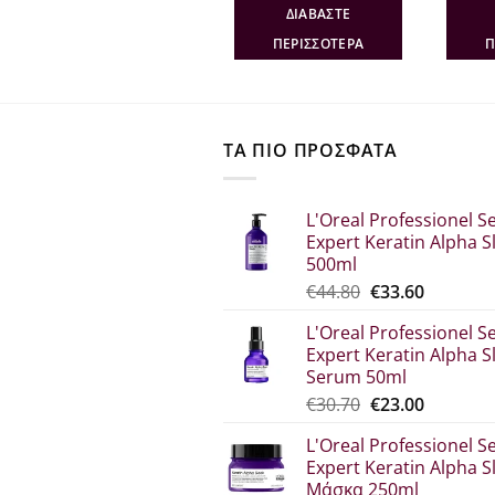
was:
τιμή
was:
τιμή
ΔΙΑΒΆΣΤΕ
ΔΙΑΒΆΣΤΕ
€26.00.
είναι:
€22.80.
είναι:
€20.80.
€14.82.
ΠΕΡΙΣΣΌΤΕΡΑ
ΠΕΡΙΣΣΌΤΕΡΑ
Π
ΤΑ ΠΙΟ ΠΡΟΣΦΑΤΑ
L'Oreal Professionel Se
Expert Keratin Alpha S
500ml
Original
Η
€
44.80
€
33.60
price
τρέχου
L'Oreal Professionel Se
was:
τιμή
Expert Keratin Alpha S
€44.80.
είναι:
Serum 50ml
€33.60.
Original
Η
€
30.70
€
23.00
price
τρέχου
L'Oreal Professionel Se
was:
τιμή
Expert Keratin Alpha S
€30.70.
είναι:
Μάσκα 250ml