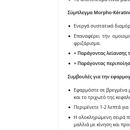
Σύμπλεγμα Morpho-Kératin
Ενεργά συστατικά διαμό
Επαναφέρει την ομοιομορ
φριζάρισμα.
+ Παράγοντας λείανσης τ
+ Παράγοντας περιποίησ
Συμβουλές για την εφαρμογ
Εφαρμόστε σε βρεγμένα μ
και το τριχωτό της κεφαλ
Περιμένετε 1-2 λεπτά για
Η ολοκληρώμενη σειρά πε
μαλλιά με κίνηση και προ