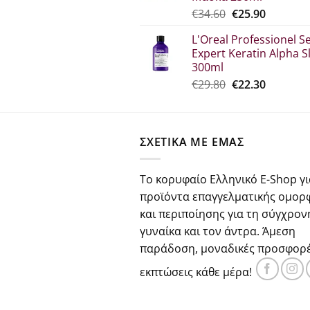
€23.00.
Original
Η
€
34.60
€
25.90
price
τρέχου
L'Oreal Professionel Se
was:
τιμή
Expert Keratin Alpha S
€34.60.
είναι:
300ml
€25.90.
Original
Η
€
29.80
€
22.30
price
τρέχου
was:
τιμή
€29.80.
είναι:
ΣΧΕΤΙΚΑ ΜΕ ΕΜΑΣ
€22.30.
Το κορυφαίο Ελληνικό E-Shop γι
προϊόντα επαγγελματικής ομορ
και περιποίησης για τη σύγχρον
γυναίκα και τον άντρα. Άμεση
παράδοση, μοναδικές προσφορέ
εκπτώσεις κάθε μέρα!