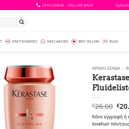
2310 254646
CALL ME BACK
Σχετικά
ΕΤ
ΕΠΑΓΓΕΛΜΑΤΙΕΣ
ΝΕΕΣ ΑΦΙΞΕΙΣ
BEST SELLERS
BLOG
ΑΡΧΙΚΉ ΣΕΛΊΔΑ
/
B
Kerastase
Fluidelis
Ori
26.00
20
€
€
pri
Κάνε εγγραφή ή 
was
lovehair πόντους
€26