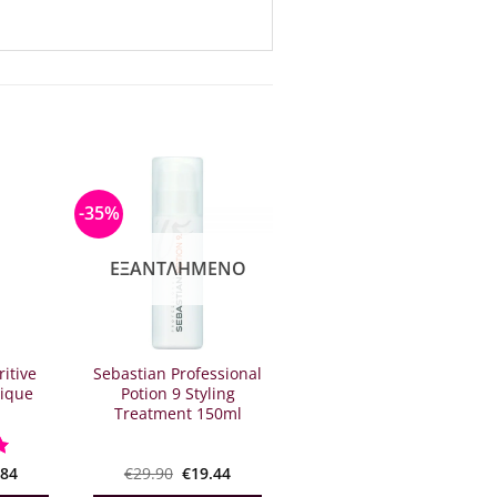
-35%
ΕΞΑΝΤΛΗΜΈΝΟ
itive
Sebastian Professional
ique
Potion 9 Styling
Treatment 150ml
inal
Η
Original
Η
ήθηκε
.84
€
29.90
€
19.44
e
τρέχουσα
price
τρέχουσα
5