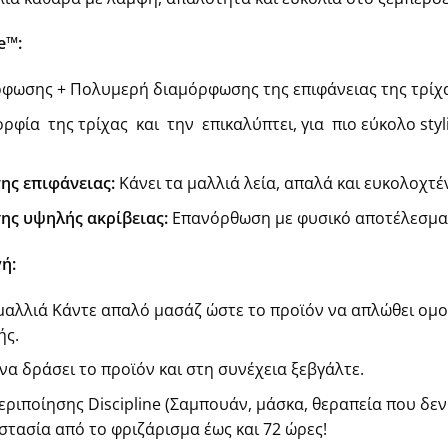
e™:
ρφωσης + Πολυμερή διαμόρφωσης της επιφάνειας της τρίχα
φία της τρίχας και την επικαλύπτει, για πιο εύκολο styl
ης επιφάνειας:
Κάνει τα μαλλιά λεία, απαλά και ευκολοχτέ
ης υψηλής ακρίβειας:
Επανόρθωση με φυσικό αποτέλεσμα
ή:
αλλιά Κάντε απαλό μασάζ ώστε το προϊόν να απλώθει ομο
ής.
 να δράσει το προϊόν και στη συνέχεια ξεβγάλτε.
ριποίησης Discipline (Σαμπουάν, μάσκα, θεραπεία που δεν
στασία από το φριζάρισμα έως και 72 ώρες!