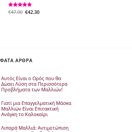
€37.30.
είναι:
€29.84.
Original
Η
€
47.00
€
42.30
Βαθμολογήθηκε
με
5.00
price
τρέχουσα
από 5
was:
τιμή
€47.00.
είναι:
€42.30.
ΦΑΤΑ ΑΡΘΡΑ
Αυτός Είναι ο Ορός που θα
Δώσει Λύση στα Περισσότερα
Προβλήματα των Μαλλιών!
Δεν
υπάρχουν
Γιατί μια Επαγγελματική Μάσκα
σχόλια
στο
Μαλλιών Είναι Επιτακτική
Αυτός
Ανάγκη το Καλοκαίρι
Είναι
ο
Δεν
Ορός
υπάρχουν
που
Λιπαρά Μαλλιά: Αντιμετώπιση
σχόλια
θα
στο