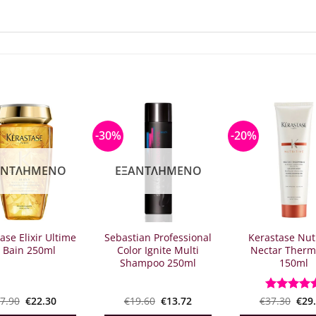
-30%
-20%
ΑΝΤΛΗΜΈΝΟ
ΕΞΑΝΤΛΗΜΈΝΟ
ase Elixir Ultime
Sebastian Professional
Kerastase Nutr
 Bain 250ml
Color Ignite Multi
Nectar Therm
Shampoo 250ml
150ml
Original
Η
Original
Η
Orig
7.90
€
22.30
€
19.60
€
13.72
€
Βαθμολογ
37.30
€
29
price
τρέχουσα
price
τρέχουσα
pric
με
5
από 