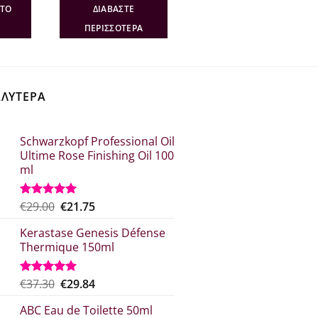
:
τιμή
was:
τιμή
ΣΤΟ
ΔΙΑΒΆΣΤΕ
30.
είναι:
€29.90.
είναι:
€29.84.
€19.44.
ΠΕΡΙΣΣΌΤΕΡΑ
ΑΛΥΤΕΡΑ
Schwarzkopf Professional Oil
Ultime Rose Finishing Oil 100
ml
Original
Η
€
29.00
€
21.75
Βαθμολογήθηκε
με
5.00
price
τρέχουσα
από 5
Kerastase Genesis Défense
was:
τιμή
Thermique 150ml
€29.00.
είναι:
€21.75.
Original
Η
€
37.30
€
29.84
Βαθμολογήθηκε
με
5.00
price
τρέχουσα
από 5
ABC Eau de Toilette 50ml
was:
τιμή