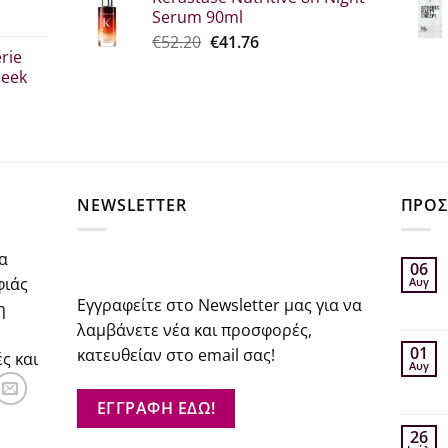
was:
τιμή
Serum 90ml
€26.00.
είναι:
σα
Original
Η
€
52.20
€
41.76
€20.80.
rie
price
τρέχουσα
leek
was:
τιμή
€52.20.
είναι:
€41.76.
σα
NEWSLETTER
ΠΡΟΣ
α
06
φιάς
Αυγ
Εγγραφείτε στο Newsletter μας για να
η
λαμβάνετε νέα και προσφορές,
01
κατευθείαν στο email σας!
ς και
Αυγ
ΕΓΓΡΑΦΗ ΕΔΩ!
26