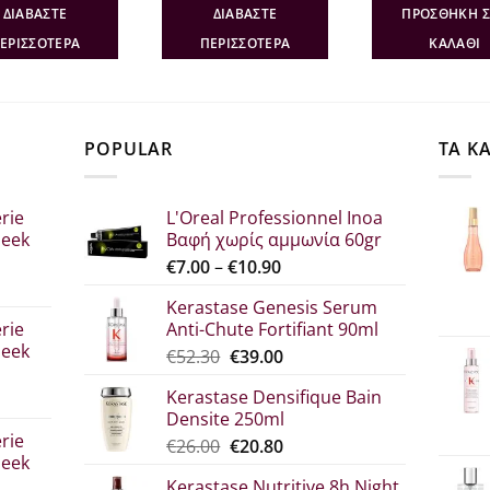
was:
τιμή
was:
τιμή
was
ΔΙΑΒΆΣΤΕ
ΔΙΑΒΆΣΤΕ
ΠΡΟΣΘΉΚΗ 
€27.90.
είναι:
€19.60.
είναι:
€37.
€22.30.
€13.72.
ΕΡΙΣΣΌΤΕΡΑ
ΠΕΡΙΣΣΌΤΕΡΑ
ΚΑΛΆΘΙ
POPULAR
ΤΑ Κ
rie
L'Oreal Professionnel Inoa
leek
Βαφή χωρίς αμμωνία 60gr
Price
€
7.00
–
€
10.90
range:
Kerastase Genesis Serum
σα
€7.00
rie
Anti-Chute Fortifiant 90ml
through
leek
Original
Η
€
52.30
€
39.00
€10.90
price
τρέχουσα
Kerastase Densifique Bain
was:
τιμή
Densite 250ml
σα
€52.30.
είναι:
rie
Original
Η
€
26.00
€
20.80
€39.00.
leek
price
τρέχουσα
Kerastase Nutritive 8h Night