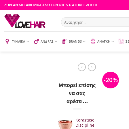
Μετάβαση
ΔΩΡΕΑΝ ΜΕΤΑΦΟΡΙΚΑ ΑΝΩ ΤΩΝ 40€ & 6 ΑΤΟΚΕΣ ΔΟΣΕΙΣ
στο
περιεχόμενο
Αναζήτηση
για:
ΓΥΝΑΙΚΑ
ΑΝΔΡΑΣ
BRANDS
ΑΝΑΓΚΗ
Σ
-20%
Μπορεί επίσης
να σας
αρέσει…
Kerastase
Discipline