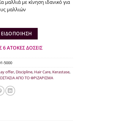
α μαλλιά με κίνηση ιδανικό για
€20.80.
ους μαλλιών
 ΕΙΔΟΠΟΊΗΣΗ
Σ 6 ΑΤΟΚΕΣ ΔΟΣΕΙΣ
01-5000
day offer
,
Discipline
,
Hair Care
,
Kerastase
,
ΟΣΤΑΣΙΑ ΑΠΟ ΤΟ ΦΡΙΖΑΡΙΣΜΑ