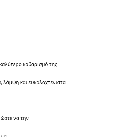
 καλύτερο καθαρισμό της
α, λάμψη και ευκολοχτένιστα
 ώστε να την
εμα.