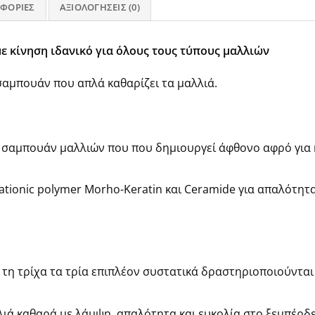
ΦΟΡΊΕΣ
ΑΞΙΟΛΟΓΉΣΕΙΣ (0)
με κίνηση ιδανικό για όλους τους τύπους μαλλιών
αμπουάν που απλά καθαρίζει τα μαλλιά.
υ σαμπουάν μαλλιών που που δημιουργεί άφθονο αφρό για
tionic polymer Morho-Keratin και Ceramide για απαλότητ
 τη τρίχα τα τρία επιπλέον συστατικά δραστηριοποιούνται
λιά καθαρά με λάμψη, απαλότητα και ευκολία στο ξεμπέρδ