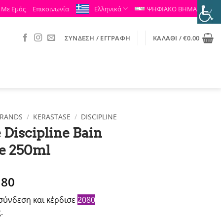
 Με Εμάς
Επικοινωνία
Ελληνικά
ΨΗΦΙΑΚΟ ΒΗΜΑ
ΣΎΝΔΕΣΗ / ΕΓΓΡΑΦΉ
ΚΑΛΆΘΙ /
€
0.00
RANDS
/
KERASTASE
/
DISCIPLINE
 Discipline Bain
te 250ml
ginal
Η
.80
ce
τρέχουσα
σύνδεση και κέρδισε
2080
:
τιμή
.
.00.
είναι: