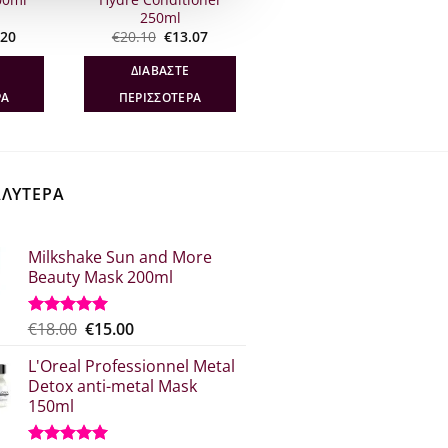
250ml
inal
Η
Original
Η
.20
€
20.10
€
13.07
e
τρέχουσα
price
τρέχουσα
:
τιμή
was:
τιμή
ΔΙΑΒΆΣΤΕ
30.
είναι:
€20.10.
είναι:
€40.20.
€13.07.
ΡΑ
ΠΕΡΙΣΣΌΤΕΡΑ
ΑΛΥΤΕΡΑ
Milkshake Sun and More
Beauty Mask 200ml
Original
Η
€
18.00
€
15.00
Βαθμολογήθηκε
με
5.00
price
τρέχουσα
από 5
L'Oreal Professionnel Metal
was:
τιμή
Detox anti-metal Mask
€18.00.
είναι:
150ml
€15.00.