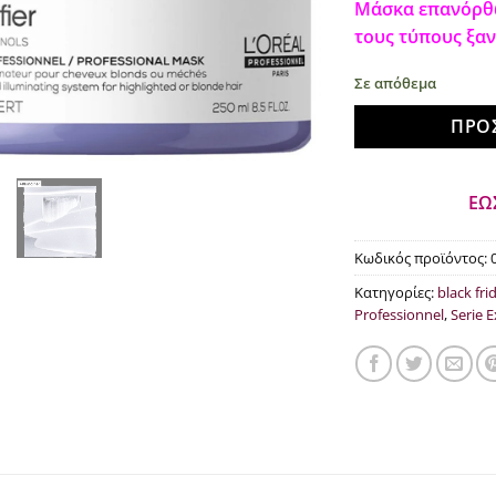
Μάσκα επανόρθω
was
τους τύπους ξα
€30
Σε απόθεμα
ΠΡΟ
ΕΩ
Κωδικός προϊόντος:
Κατηγορίες:
black fri
Professionnel
,
Serie 