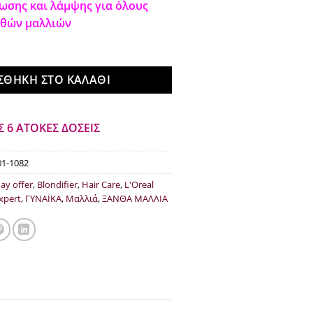
σης και λάμψης για όλους
:
τιμή
νθών μαλλιών
.50.
είναι:
€22.90.
ΣΘΉΚΗ ΣΤΟ ΚΑΛΆΘΙ
Σ 6 ΑΤΟΚΕΣ ΔΟΣΕΙΣ
01-1082
day offer
,
Blondifier
,
Hair Care
,
L'Oreal
Expert
,
ΓΥΝΑΙΚΑ
,
Μαλλιά
,
ΞΑΝΘΑ ΜΑΛΛΙΑ