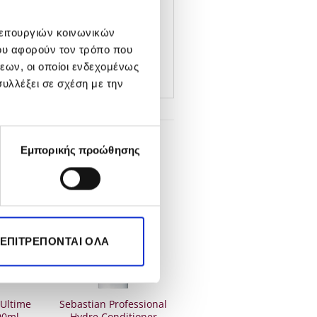
λειτουργιών κοινωνικών
ου αφορούν τον τρόπο που
εων, οι οποίοι ενδεχομένως
υλλέξει σε σχέση με την
Εμπορικής προώθησης
-35%
ΈΝΟ
ΕΞΑΝΤΛΗΜΈΝΟ
 ΕΠΙΤΡΈΠΟΝΤΑΙ ΌΛΑ
 Ultime
Sebastian Professional
00ml
Hydre Conditioner