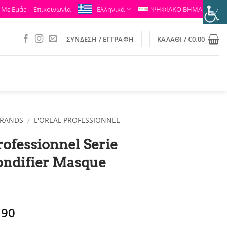
 Με Εμάς
Επικοινωνία
Ελληνικά
ΨΗΦΙΑΚΟ ΒΗΜΑ
ΣΎΝΔΕΣΗ / ΕΓΓΡΑΦΉ
ΚΑΛΆΘΙ /
€
0.00
RANDS
/
L'OREAL PROFESSIONNEL
rofessionnel Serie
ondifier Masque
ginal
Η
.90
ce
τρέχουσα