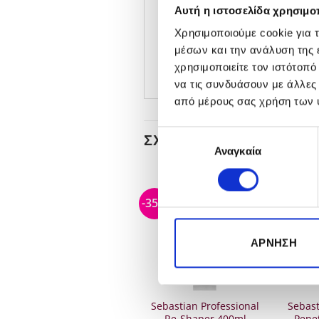
Εφαρμόστε ομοιόμορφα 
Αυτή η ιστοσελίδα χρησιμοπ
Αφήστε για 5 με 10 λεπτά
Χρησιμοποιούμε cookie για 
μέσων και την ανάλυση της
Ξεβγάλετε πολύ καλά
χρησιμοποιείτε τον ιστότοπ
να τις συνδυάσουν με άλλες
από μέρους σας χρήση των 
Επιλογή
ΣΧΕΤΙΚΆ ΠΡΟΪΌΝΤΑ
Αναγκαία
συγκατάθεσης
-20%
-35%
-35%
ΕΞΑΝΤΛΗΜΈΝΟ
ΕΞ
ΆΡΝΗΣΗ
Kerastase Resistance
Sebastian Professional
Sebast
Bain Force Architecte
Re-Shaper 400ml
Pene