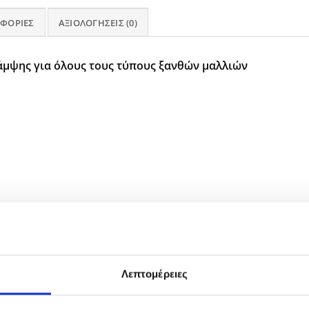
ΦΟΡΊΕΣ
ΑΞΙΟΛΟΓΉΣΕΙΣ (0)
άμψης
για όλους τους τύπους ξανθών μαλλιών
ριλαμβάνει πολυφαινόλες που θρέφουν τα μαλλιά και χαρί
Λεπτομέρειες
ή: