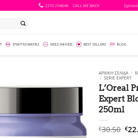
2310 254646
CALL ME BACK
Σχετικά
Τ
ΕΠΑΓΓΕΛΜΑΤΙΕΣ
ΝΕΕΣ ΑΦΙΞΕΙΣ
BEST SELLERS
BLOG
ΑΡΧΙΚΉ ΣΕΛΊΔΑ
/
B
/
SERIE EXPERT
L’Oreal P
Expert Bl
250ml
Ori
30.50
22
€
€
pri