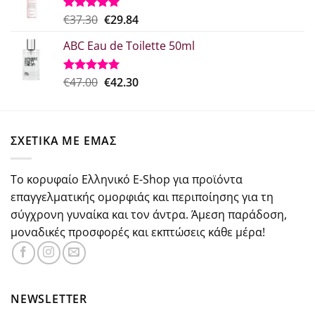
€29.00.
είναι:
€21.75.
Original
Η
€
37.30
€
29.84
Βαθμολογήθηκε
με
5.00
price
τρέχουσα
από 5
ABC Eau de Toilette 50ml
was:
τιμή
€37.30.
είναι:
€29.84.
Original
Η
€
47.00
€
42.30
Βαθμολογήθηκε
με
5.00
price
τρέχουσα
από 5
was:
τιμή
€47.00.
είναι:
ΣΧΕΤΙΚΑ ΜΕ ΕΜΑΣ
€42.30.
Το κορυφαίο Ελληνικό E-Shop για προϊόντα
επαγγελματικής ομορφιάς και περιποίησης για τη
σύγχρονη γυναίκα και τον άντρα. Άμεση παράδοση,
μοναδικές προσφορές και εκπτώσεις κάθε μέρα!
NEWSLETTER