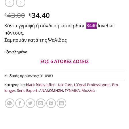
Original
Η
43.00
34.40
€
€
price
τρέχουσα
Κάνε εγγραφή ή σύνδεση και κέρδισε
3440
lovehair
was:
τιμή
πόντους.
€43.00.
είναι:
Σαμπουάν κατά της Ψαλίδας
€34.40.
Εξαντλημένο
ΕΩΣ 6 ΑΤΟΚΕΣ ΔΟΣΕΙΣ
Κωδικός προϊόντος:
01-0983
Κατηγορίες:
black friday offer
,
Hair Care
,
L'Oreal Professionnel
,
Pro
longer
,
Serie Expert
,
ΑΝΑΔΟΜΗΣΗ
,
ΓΥΝΑΙΚΑ
,
Μαλλιά