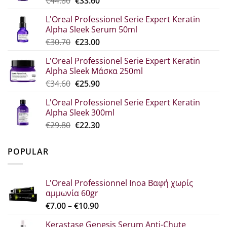
€
44.80
€
33.60
price
τρέχουσα
L'Oreal Professionel Serie Expert Keratin
was:
τιμή
Alpha Sleek Serum 50ml
€44.80.
είναι:
Original
Η
€
30.70
€
23.00
€33.60.
price
τρέχουσα
L'Oreal Professionel Serie Expert Keratin
was:
τιμή
Alpha Sleek Μάσκα 250ml
€30.70.
είναι:
Original
Η
€
34.60
€
25.90
€23.00.
price
τρέχουσα
L'Oreal Professionel Serie Expert Keratin
was:
τιμή
Alpha Sleek 300ml
€34.60.
είναι:
Original
Η
€
29.80
€
22.30
€25.90.
price
τρέχουσα
was:
τιμή
POPULAR
€29.80.
είναι:
€22.30.
L'Oreal Professionnel Inoa Βαφή χωρίς
αμμωνία 60gr
Price
€
7.00
–
€
10.90
range:
Kerastase Genesis Serum Anti-Chute
€7.00