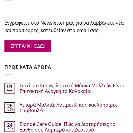
Εγγραφείτε στο Newsletter μας για να λαμβάνετε νέα
και προσφορές, κατευθείαν στο email σας!
ΕΓΓΡΑΦΗ ΕΔΩ!
ΠΡΟΣΦΑΤΑ ΑΡΘΡΑ
Γιατί μια Επαγγελματική Μάσκα Μαλλιών Είναι
01
Αυγ
Επιτακτική Ανάγκη το Καλοκαίρι
Δεν
υπάρχουν
Λιπαρά Μαλλιά: Αντιμετώπιση και Χρήσιμες
26
σχόλια
στο
Ιούλ
Συμβουλές
Γιατί
μια
Δεν
Επαγγελματική
υπάρχουν
Blonde Care Guide: Πώς να Διατηρήσεις το
24
Μάσκα
σχόλια
Μαλλιών
στο
Ιούλ
Ξανθό σου Λαμπερό και Ζωντανό
Είναι
Λιπαρά