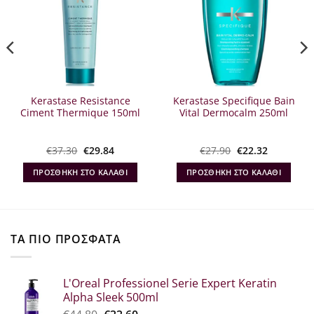
Kerastase Resistance
Kerastase Specifique Bain
Ciment Thermique 150ml
Vital Dermocalm 250ml
Original
Η
Original
Η
€
37.30
€
29.84
€
27.90
€
22.32
α
price
τρέχουσα
price
τρέχουσα
was:
τιμή
was:
τιμή
ΠΡΟΣΘΉΚΗ ΣΤΟ ΚΑΛΆΘΙ
ΠΡΟΣΘΉΚΗ ΣΤΟ ΚΑΛΆΘΙ
€37.30.
είναι:
€27.90.
είναι:
€29.84.
€22.32.
ΤΑ ΠΙΟ ΠΡΟΣΦΑΤΑ
L'Oreal Professionel Serie Expert Keratin
Alpha Sleek 500ml
Original
Η