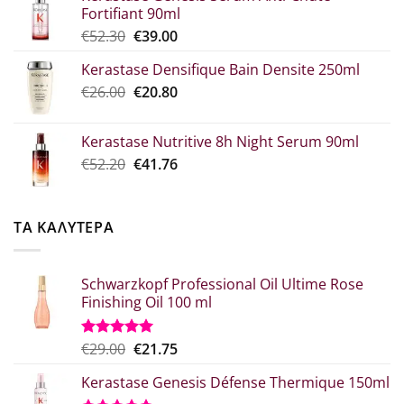
Fortifiant 90ml
through
Original
Η
€
52.30
€
39.00
€10.90
price
τρέχουσα
Kerastase Densifique Bain Densite 250ml
was:
τιμή
Original
Η
€
26.00
€52.30.
€
20.80
είναι:
price
τρέχουσα
€39.00.
was:
τιμή
Kerastase Nutritive 8h Night Serum 90ml
€26.00.
είναι:
Original
Η
€
52.20
€
41.76
€20.80.
price
τρέχουσα
was:
τιμή
€52.20.
είναι:
ΤΑ ΚΑΛΥΤΕΡΑ
€41.76.
Schwarzkopf Professional Oil Ultime Rose
Finishing Oil 100 ml
Original
Η
€
29.00
€
21.75
Βαθμολογήθηκε
με
5.00
price
τρέχουσα
από 5
Kerastase Genesis Défense Thermique 150ml
was:
τιμή