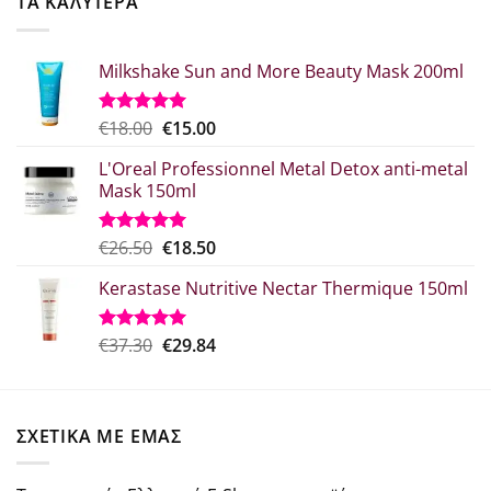
ΤΑ ΚΑΛΥΤΕΡΑ
€41.76.
Milkshake Sun and More Beauty Mask 200ml
Original
Η
€
18.00
€
15.00
Βαθμολογήθηκε
με
5.00
price
τρέχουσα
από 5
L'Oreal Professionnel Metal Detox anti-metal
was:
τιμή
Mask 150ml
€18.00.
είναι:
€15.00.
Original
Η
€
26.50
€
18.50
Βαθμολογήθηκε
με
5.00
price
τρέχουσα
από 5
Kerastase Nutritive Nectar Thermique 150ml
was:
τιμή
€26.50.
είναι:
€18.50.
Original
Η
€
37.30
€
29.84
Βαθμολογήθηκε
με
5.00
price
τρέχουσα
από 5
was:
τιμή
€37.30.
είναι:
ΣΧΕΤΙΚΑ ΜΕ ΕΜΑΣ
€29.84.