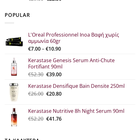
price
τρέχουσα
was:
τιμή
POPULAR
€29.80.
είναι:
€22.30.
L'Oreal Professionnel Inoa Βαφή χωρίς
αμμωνία 60gr
Price
€
7.00
–
€
10.90
range:
Kerastase Genesis Serum Anti-Chute
€7.00
Fortifiant 90ml
through
Original
Η
€
52.30
€
39.00
€10.90
price
τρέχουσα
Kerastase Densifique Bain Densite 250ml
was:
τιμή
Original
Η
€
26.00
€52.30.
€
20.80
είναι:
price
τρέχουσα
€39.00.
was:
τιμή
Kerastase Nutritive 8h Night Serum 90ml
€26.00.
είναι:
Original
Η
€
52.20
€
41.76
€20.80.
price
τρέχουσα
was:
τιμή
€52.20.
είναι: