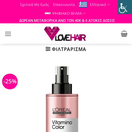
Μετάβαση
Σχετικά Με Εμάς
Επικοινωνία
Ελληνικά
στο
ΨΗΦΙΑΚΟ ΒΗΜΑ
περιεχόμενο
ΔΩΡΕΑΝ ΜΕΤΑΦΟΡΙΚΑ ΑΝΩ ΤΩΝ 40€ & 6 ΑΤΟΚΕΣ ΔΟΣΕΙΣ
ΦΙΛΤΡΆΡΙΣΜΑ
-25%