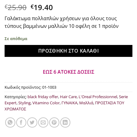
Original
Η
25.90
19.40
€
€
price
τρέχουσα
Γαλάκτωμα πολλαπλών χρήσεων για όλους τους
was:
τιμή
τύπους βαμμένων μαλλιών 10 οφέλη σε 1 προϊόν
€25.90.
είναι:
€19.40.
Σε απόθεμα
ΠΡΟΣΘΉΚΗ ΣΤΟ ΚΑΛΆΘΙ
ΕΩΣ 6 ΑΤΟΚΕΣ ΔΟΣΕΙΣ
Κωδικός προϊόντος:
01-1003
Κατηγορίες:
black friday offer
,
Hair Care
,
L'Oreal Professionnel
,
Serie
Expert
,
Styling
,
Vitamino Color
,
ΓΥΝΑΙΚΑ
,
Μαλλιά
,
ΠΡΟΣΤΑΣΙΑ ΤΟΥ
ΧΡΩΜΑΤΟΣ