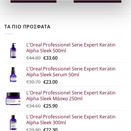
€22.80.
είναι:
€25.80.
είναι:
€14.82.
€16.77.
ΤΑ ΠΙΟ ΠΡΟΣΦΑΤΑ
L'Oreal Professionel Serie Expert Keratin
Alpha Sleek 500ml
Original
Η
€
44.80
€
33.60
price
τρέχουσα
L'Oreal Professionel Serie Expert Keratin
was:
τιμή
Alpha Sleek Serum 50ml
€44.80.
είναι:
Original
Η
€
30.70
€
23.00
€33.60.
price
τρέχουσα
L'Oreal Professionel Serie Expert Keratin
was:
τιμή
Alpha Sleek Μάσκα 250ml
€30.70.
είναι:
Original
Η
€
34.60
€
25.90
€23.00.
price
τρέχουσα
L'Oreal Professionel Serie Expert Keratin
was:
τιμή
Alpha Sleek 300ml
€34.60.
είναι:
Original
Η
€
29.80
€
22.30
€25.90.