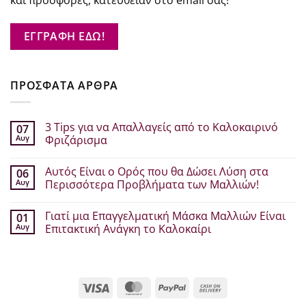
και προσφορές, κατευθείαν στο email σας!
ΕΓΓΡΑΦΗ ΕΔΩ!
ΠΡΟΣΦΑΤΑ ΑΡΘΡΑ
3 Tips για να Απαλλαγείς από το Καλοκαιρινό
07
Αυγ
Φριζάρισμα
Δεν
υπάρχουν
Αυτός Είναι ο Ορός που θα Δώσει Λύση στα
06
σχόλια
στο
Αυγ
Περισσότερα Προβλήματα των Μαλλιών!
3
Tips
Δεν
για
υπάρχουν
Γιατί μια Επαγγελματική Μάσκα Μαλλιών Είναι
01
να
σχόλια
Απαλλαγείς
στο
Αυγ
Επιτακτική Ανάγκη το Καλοκαίρι
από
Αυτός
το
Είναι
Δεν
Καλοκαιρινό
ο
υπάρχουν
Φριζάρισμα
Ορός
σχόλια
που
στο
θα
Γιατί
Visa
MasterCard
PayPal
Cash
Δώσει
μια
Λύση
Επαγγελματική
On
στα
Μάσκα