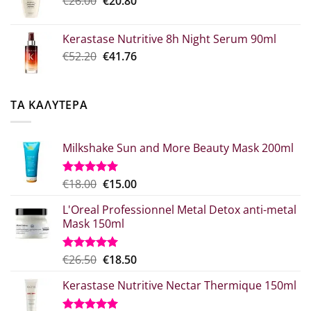
€
26.00
€52.30.
€
20.80
είναι:
price
τρέχουσα
€39.00.
was:
τιμή
Kerastase Nutritive 8h Night Serum 90ml
€26.00.
είναι:
Original
Η
€
52.20
€
41.76
€20.80.
price
τρέχουσα
was:
τιμή
€52.20.
είναι:
ΤΑ ΚΑΛΥΤΕΡΑ
€41.76.
Milkshake Sun and More Beauty Mask 200ml
Original
Η
€
18.00
€
15.00
Βαθμολογήθηκε
με
5.00
price
τρέχουσα
από 5
L'Oreal Professionnel Metal Detox anti-metal
was:
τιμή
Mask 150ml
€18.00.
είναι:
€15.00.
Original
Η
€
26.50
€
18.50
Βαθμολογήθηκε
με
5.00
price
τρέχουσα
από 5
Kerastase Nutritive Nectar Thermique 150ml
was:
τιμή
€26.50.
είναι: