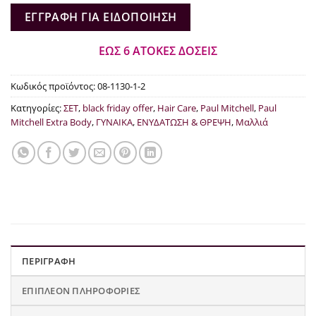
€60.50.
είναι:
ΕΓΓΡΑΦΉ ΓΙΑ ΕΙΔΟΠΟΊΗΣΗ
€51.40.
ΕΩΣ 6 ΑΤΟΚΕΣ ΔΟΣΕΙΣ
Κωδικός προϊόντος:
08-1130-1-2
Κατηγορίες:
ΣΕΤ
,
black friday offer
,
Hair Care
,
Paul Mitchell
,
Paul
Mitchell Extra Body
,
ΓΥΝΑΙΚΑ
,
ΕΝΥΔΑΤΩΣΗ & ΘΡΕΨΗ
,
Μαλλιά
ΠΕΡΙΓΡΑΦΉ
ΕΠΙΠΛΈΟΝ ΠΛΗΡΟΦΟΡΊΕΣ