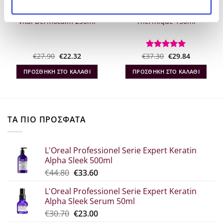
Kerastase Specifique Bain
Kerastase Nutritive Nectar
Vital Dermocalm 250ml
Thermique 150ml
Original
Η
Original
Η
€
27.90
€
22.32
€
Βαθμολογήθηκε
37.30
€
29.84
α
price
τρέχουσα
price
τρέχουσα
με
5
από 5
was:
τιμή
was:
τιμή
ΠΡΟΣΘΉΚΗ ΣΤΟ ΚΑΛΆΘΙ
ΠΡΟΣΘΉΚΗ ΣΤΟ ΚΑΛΆΘΙ
€27.90.
είναι:
€37.30.
είναι:
€22.32.
€29.84.
ΤΑ ΠΙΟ ΠΡΟΣΦΑΤΑ
L'Oreal Professionel Serie Expert Keratin
Alpha Sleek 500ml
Original
Η
€
44.80
€
33.60
price
τρέχουσα
L'Oreal Professionel Serie Expert Keratin
was:
τιμή
Alpha Sleek Serum 50ml
€44.80.
είναι:
Original
Η
€
30.70
€
23.00
€33.60.