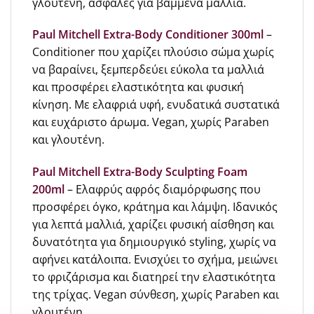
γλουτένη, ασφαλές για βαμμένα μαλλιά.
Paul Mitchell Extra-Body Conditioner 300ml
–
Conditioner που χαρίζει πλούσιο σώμα χωρίς
να βαραίνει, ξεμπερδεύει εύκολα τα μαλλιά
και προσφέρει ελαστικότητα και φυσική
κίνηση. Με ελαφριά υφή, ενυδατικά συστατικά
και ευχάριστο άρωμα. Vegan, χωρίς Paraben
και γλουτένη.
Paul Mitchell Extra-Body Sculpting Foam
200ml
– Ελαφρύς αφρός διαμόρφωσης που
προσφέρει όγκο, κράτημα και λάμψη. Ιδανικός
για λεπτά μαλλιά, χαρίζει φυσική αίσθηση και
δυνατότητα για δημιουργικό styling, χωρίς να
αφήνει κατάλοιπα. Ενισχύει το σχήμα, μειώνει
το φριζάρισμα και διατηρεί την ελαστικότητα
της τρίχας. Vegan σύνθεση, χωρίς Paraben και
γλουτένη.