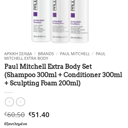
ΑΡΧΙΚΉ ΣΕΛΊΔΑ
/
BRANDS
/
PAUL MITCHELL
/
PAUL
MITCHELL EXTRA BODY
Paul Mitchell Extra Body Set
(Shampoo 300ml + Conditioner 300ml
+ Sculpting Foam 200ml)
Original
Η
60.50
51.40
€
€
price
τρέχουσα
Εξαντλημένο
was:
τιμή