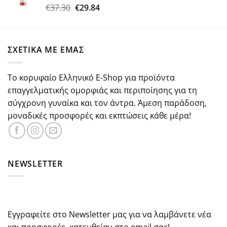
€18.50.
Original
Η
€
37.30
€
29.84
Βαθμολογήθηκε
με
5.00
price
τρέχουσα
από 5
was:
τιμή
€37.30.
είναι:
ΣΧΕΤΙΚΑ ΜΕ ΕΜΑΣ
€29.84.
Το κορυφαίο Ελληνικό E-Shop για προϊόντα
επαγγελματικής ομορφιάς και περιποίησης για τη
σύγχρονη γυναίκα και τον άντρα. Άμεση παράδοση,
μοναδικές προσφορές και εκπτώσεις κάθε μέρα!
NEWSLETTER
Εγγραφείτε στο Newsletter μας για να λαμβάνετε νέα