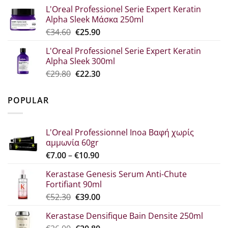
price
τρέχουσα
L'Oreal Professionel Serie Expert Keratin
was:
τιμή
Alpha Sleek Μάσκα 250ml
€30.70.
είναι:
Original
Η
€
34.60
€
25.90
€23.00.
price
τρέχουσα
L'Oreal Professionel Serie Expert Keratin
was:
τιμή
Alpha Sleek 300ml
€34.60.
είναι:
Original
Η
€
29.80
€
22.30
€25.90.
price
τρέχουσα
was:
τιμή
POPULAR
€29.80.
είναι:
€22.30.
L'Oreal Professionnel Inoa Βαφή χωρίς
αμμωνία 60gr
Price
€
7.00
–
€
10.90
range:
Kerastase Genesis Serum Anti-Chute
€7.00
Fortifiant 90ml
through
Original
Η
€
52.30
€
39.00
€10.90
price
τρέχουσα
Kerastase Densifique Bain Densite 250ml
was:
τιμή
Original
Η