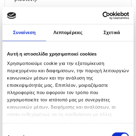
Συμβουλές για την εφαρμογή
Απλώστε το σαμπουάν σε βρεγμένα μαλλιά,
Συναίνεση
Λεπτομέρειες
Σχετικά
κάνοντας απαλό μασάζ στο τριχωτό της
κεφαλής
Ξεβγάλετε καλά και επαναλάβετε εφόσον
Αυτή η ιστοσελίδα χρησιμοποιεί cookies
χρειάζεται
Χρησιμοποιούμε cookie για την εξατομίκευση
Συνεχίστε με το Conditioner. Εφαρμόστε
περιεχομένου και διαφημίσεων, την παροχή λειτουργιών
μικρή ποσότητα σε καθαρά, νωπά μαλλιά,
κοινωνικών μέσων και την ανάλυση της
εστιάζοντας στα μήκη και τις άκρες
επισκεψιμότητάς μας. Επιπλέον, μοιραζόμαστε
πληροφορίες που αφορούν τον τρόπο που
Αφήστε να δράσει για 2-3 λεπτά και
χρησιμοποιείτε τον ιστότοπό μας με συνεργάτες
ξεβγάλετε καλά
κοινωνικών μέσων, διαφήμισης και αναλύσεων, οι
Ανακινήστε καλά το Sculpting Foam πριν τη
οποίοι ενδεχομένως να τις συνδυάσουν με άλλες
χρήση
πληροφορίες που τους έχετε παραχωρήσει ή τις οποίες
έχουν συλλέξει σε σχέση με την από μέρους σας χρήση
Επιλογή
Εφαρμόστε μικρή ποσότητα σε νωπά