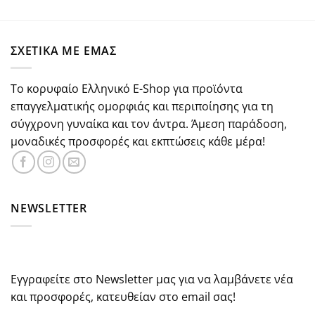
με
5.00
price
τρέχουσα
από 5
was:
τιμή
€37.30.
είναι:
ΣΧΕΤΙΚΑ ΜΕ ΕΜΑΣ
€29.84.
Το κορυφαίο Ελληνικό E-Shop για προϊόντα
επαγγελματικής ομορφιάς και περιποίησης για τη
σύγχρονη γυναίκα και τον άντρα. Άμεση παράδοση,
μοναδικές προσφορές και εκπτώσεις κάθε μέρα!
NEWSLETTER
Εγγραφείτε στο Newsletter μας για να λαμβάνετε νέα
και προσφορές, κατευθείαν στο email σας!