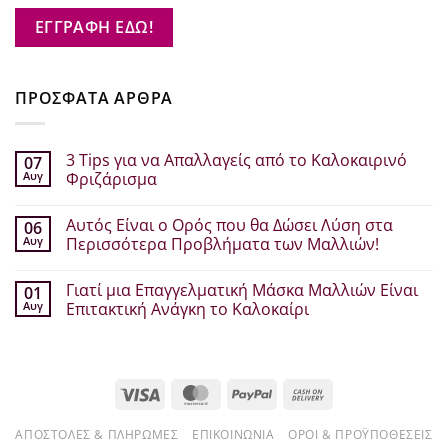
ΕΓΓΡΑΦΗ ΕΔΩ!
ΠΡΟΣΦΑΤΑ ΑΡΘΡΑ
3 Tips για να Απαλλαγείς από το Καλοκαιρινό
07
Αυγ
Φριζάρισμα
Δεν
υπάρχουν
Αυτός Είναι ο Ορός που θα Δώσει Λύση στα
06
σχόλια
στο
Αυγ
Περισσότερα Προβλήματα των Μαλλιών!
3
Tips
Δεν
για
υπάρχουν
Γιατί μια Επαγγελματική Μάσκα Μαλλιών Είναι
01
να
σχόλια
Απαλλαγείς
στο
Αυγ
Επιτακτική Ανάγκη το Καλοκαίρι
από
Αυτός
το
Είναι
Δεν
Καλοκαιρινό
ο
υπάρχουν
Φριζάρισμα
Ορός
σχόλια
που
στο
θα
Γιατί
Visa
MasterCard
PayPal
Cash
Δώσει
μια
Λύση
Επαγγελματική
On
στα
Μάσκα
Περισσότερα
Μαλλιών
ΑΠΟΣΤΟΛΈΣ & ΠΛΗΡΩΜΈΣ
ΕΠΙΚΟΙΝΩΝΊΑ
ΌΡΟΙ & ΠΡΟΫΠΟΘΈΣΕΙΣ
Delivery
Προβλήματα
Είναι