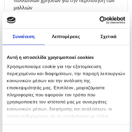
πολλαπλών χρήσεων για την περιποίηση των
μαλλιών
Συναίνεση
Λεπτομέρειες
Σχετικά
ΣΧΕΤΙΚΆ ΠΡΟΪΌΝΤΑ
Αυτή η ιστοσελίδα χρησιμοποιεί cookies
Χρησιμοποιούμε cookie για την εξατομίκευση
περιεχομένου και διαφημίσεων, την παροχή λειτουργιών
-25%
-20%
κοινωνικών μέσων και την ανάλυση της
επισκεψιμότητάς μας. Επιπλέον, μοιραζόμαστε
πληροφορίες που αφορούν τον τρόπο που
ΕΞΑΝΤΛΗΜΈΝΟ
χρησιμοποιείτε τον ιστότοπό μας με συνεργάτες
κοινωνικών μέσων, διαφήμισης και αναλύσεων, οι
οποίοι ενδεχομένως να τις συνδυάσουν με άλλες
πληροφορίες που τους έχετε παραχωρήσει ή τις οποίες
έχουν συλλέξει σε σχέση με την από μέρους σας χρήση
L’Oreal Professionnel
Kerastase Specifique Bain