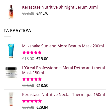
was:
τιμή
Kerastase Nutritive 8h Night Serum 90ml
€26.00.
είναι:
Original
Η
€
52.20
€
41.76
€20.80.
price
τρέχουσα
was:
τιμή
€52.20.
είναι:
ΤΑ ΚΑΛΥΤΕΡΑ
€41.76.
Milkshake Sun and More Beauty Mask 200ml
Original
Η
€
18.00
€
15.00
Βαθμολογήθηκε
με
5.00
price
τρέχουσα
από 5
L'Oreal Professionnel Metal Detox anti-metal
was:
τιμή
Mask 150ml
€18.00.
είναι:
€15.00.
Original
Η
€
26.50
€
18.50
Βαθμολογήθηκε
με
5.00
price
τρέχουσα
από 5
Kerastase Nutritive Nectar Thermique 150ml
was:
τιμή
€26.50.
είναι:
€18.50.
Original
Η
€
37.30
€
29.84
Βαθμολογήθηκε