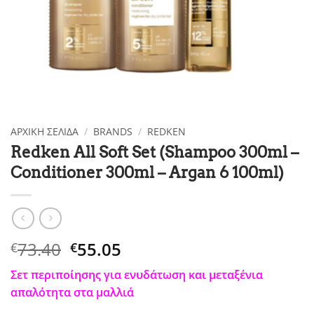
ΑΡΧΙΚΉ ΣΕΛΊΔΑ
/
BRANDS
/
REDKEN
Redken All Soft Set (Shampoo 300ml –
Conditioner 300ml – Argan 6 100ml)
Original
Η
73.40
55.05
€
€
price
τρέχουσα
Σετ περιποίησης για ενυδάτωση και μεταξένια
was:
τιμή
απαλότητα στα μαλλιά
€73.40.
είναι: