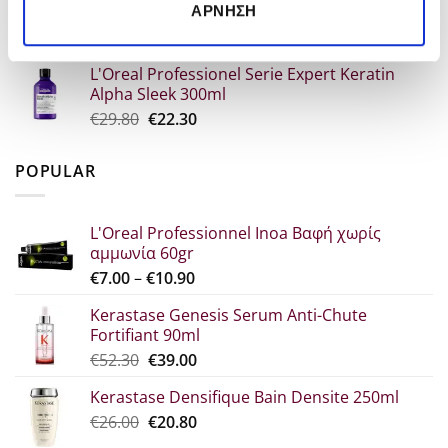
Alpha Sleek Μάσκα 250ml
ΆΡΝΗΣΗ
€30.70.
είναι:
Original
Η
€
34.60
€
25.90
€23.00.
price
τρέχουσα
L'Oreal Professionel Serie Expert Keratin
was:
τιμή
Alpha Sleek 300ml
€34.60.
είναι:
Original
Η
€
29.80
€
22.30
€25.90.
price
τρέχουσα
was:
τιμή
POPULAR
€29.80.
είναι:
€22.30.
L'Oreal Professionnel Inoa Βαφή χωρίς
αμμωνία 60gr
Price
€
7.00
–
€
10.90
range:
Kerastase Genesis Serum Anti-Chute
€7.00
Fortifiant 90ml
through
Original
Η
€
52.30
€
39.00
€10.90
price
τρέχουσα
Kerastase Densifique Bain Densite 250ml
was:
τιμή
Original
Η
€
26.00
€52.30.
€
20.80
είναι:
price
τρέχουσα
€39.00.