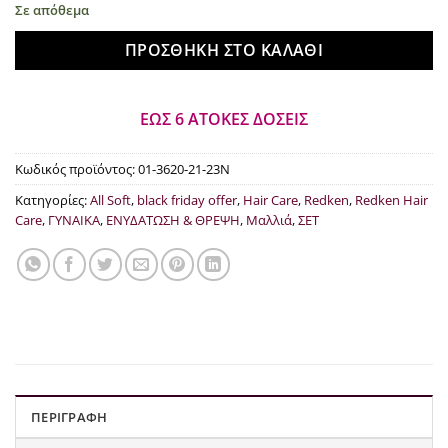
€55.05.
Σε απόθεμα
ΠΡΟΣΘΉΚΗ ΣΤΟ ΚΑΛΆΘΙ
ΕΩΣ 6 ΑΤΟΚΕΣ ΔΟΣΕΙΣ
Κωδικός προϊόντος:
01-3620-21-23N
Κατηγορίες:
All Soft
,
black friday offer
,
Hair Care
,
Redken
,
Redken Hair
Care
,
ΓΥΝΑΙΚΑ
,
ΕΝΥΔΑΤΩΣΗ & ΘΡΕΨΗ
,
Μαλλιά
,
ΣΕΤ
ΠΕΡΙΓΡΑΦΉ