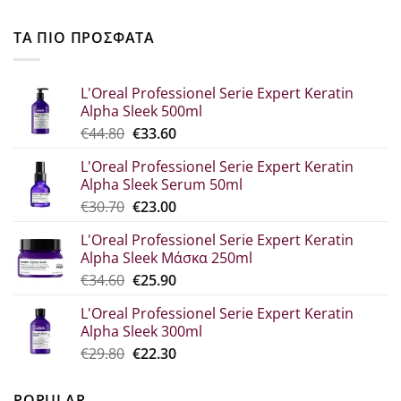
ΤΑ ΠΙΟ ΠΡΟΣΦΑΤΑ
L'Oreal Professionel Serie Expert Keratin
Alpha Sleek 500ml
Original
Η
€
44.80
€
33.60
price
τρέχουσα
L'Oreal Professionel Serie Expert Keratin
was:
τιμή
Alpha Sleek Serum 50ml
€44.80.
είναι:
Original
Η
€
30.70
€
23.00
€33.60.
price
τρέχουσα
L'Oreal Professionel Serie Expert Keratin
was:
τιμή
Alpha Sleek Μάσκα 250ml
€30.70.
είναι:
Original
Η
€
34.60
€
25.90
€23.00.
price
τρέχουσα
L'Oreal Professionel Serie Expert Keratin
was:
τιμή
Alpha Sleek 300ml
€34.60.
είναι:
Original
Η
€
29.80
€
22.30
€25.90.
price
τρέχουσα
was:
τιμή
POPULAR