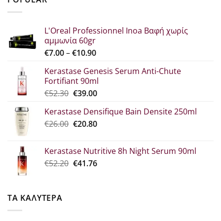
€29.80.
είναι:
€22.30.
L'Oreal Professionnel Inoa Βαφή χωρίς
αμμωνία 60gr
Price
€
7.00
–
€
10.90
range:
Kerastase Genesis Serum Anti-Chute
€7.00
Fortifiant 90ml
through
Original
Η
€
52.30
€
39.00
€10.90
price
τρέχουσα
Kerastase Densifique Bain Densite 250ml
was:
τιμή
Original
Η
€
26.00
€52.30.
€
20.80
είναι:
price
τρέχουσα
€39.00.
was:
τιμή
Kerastase Nutritive 8h Night Serum 90ml
€26.00.
είναι:
Original
Η
€
52.20
€
41.76
€20.80.
price
τρέχουσα
was:
τιμή
€52.20.
είναι:
ΤΑ ΚΑΛΥΤΕΡΑ
€41.76.