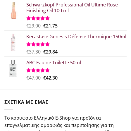
Schwarzkopf Professional Oil Ultime Rose
Finishing Oil 100 ml
Original
Η
€
29.00
€
21.75
Βαθμολογήθηκε
με
5.00
price
τρέχουσα
από 5
Kerastase Genesis Défense Thermique 150ml
was:
τιμή
€29.00.
είναι:
€21.75.
Original
Η
€
37.30
€
29.84
Βαθμολογήθηκε
με
5.00
price
τρέχουσα
από 5
ABC Eau de Toilette 50ml
was:
τιμή
€37.30.
είναι:
€29.84.
Original
Η
€
47.00
€
42.30
Βαθμολογήθηκε
με
5.00
price
τρέχουσα
από 5
was:
τιμή
€47.00.
είναι:
ΣΧΕΤΙΚΑ ΜΕ ΕΜΑΣ
€42.30.
Το κορυφαίο Ελληνικό E-Shop για προϊόντα
επαγγελματικής ομορφιάς και περιποίησης για τη