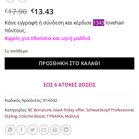
Original
Η
17.90
13.43
€
€
price
τρέχουσα
Κάνε εγγραφή ή σύνδεση και κέρδισε
1343
lovehair
was:
τιμή
πόντους.
€17.90.
είναι:
Αφρός για πλούσια και υγιή μαλλιά
€13.43.
Σε απόθεμα
ΠΡΟΣΘΉΚΗ ΣΤΟ ΚΑΛΆΘΙ
ΕΩΣ 6 ΑΤΟΚΕΣ ΔΟΣΕΙΣ
Κωδικός προϊόντος:
01-6532
Κατηγορίες:
BC Bonacure
,
black friday offer
,
Schwarzkopf Professional
,
Styling
,
Volume Boost
,
ΓΥΝΑΙΚΑ
,
Μαλλιά