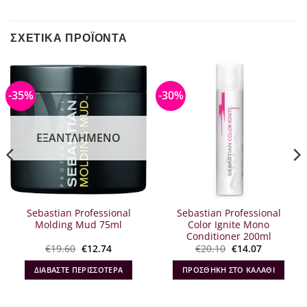
ΣΧΕΤΙΚΆ ΠΡΟΪΌΝΤΑ
-35%
-30%
ΕΞΑΝΤΛΗΜΈΝΟ
Sebastian Professional
Sebastian Professional
Molding Mud 75ml
Color Ignite Mono
Conditioner 200ml
Original
Η
Original
Η
€
19.60
€
12.74
€
20.10
€
14.07
α
price
τρέχουσα
price
τρέχουσα
was:
τιμή
was:
τιμή
ΔΙΑΒΆΣΤΕ ΠΕΡΙΣΣΌΤΕΡΑ
ΠΡΟΣΘΉΚΗ ΣΤΟ ΚΑΛΆΘΙ
€19.60.
είναι:
€20.10.
είναι:
€12.74.
€14.07.