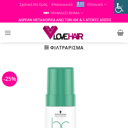
Μετάβαση
Σχετικά Με Εμάς
Επικοινωνία
Ελληνικά
στο
ΨΗΦΙΑΚΟ ΒΗΜΑ
περιεχόμενο
ΔΩΡΕΑΝ ΜΕΤΑΦΟΡΙΚΑ ΑΝΩ ΤΩΝ 40€ & 6 ΑΤΟΚΕΣ ΔΟΣΕΙΣ
ΦΙΛΤΡΆΡΙΣΜΑ
-25%