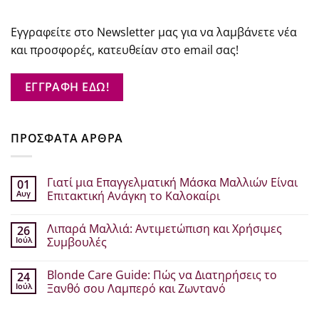
Εγγραφείτε στο Newsletter μας για να λαμβάνετε νέα
και προσφορές, κατευθείαν στο email σας!
ΕΓΓΡΑΦΗ ΕΔΩ!
ΠΡΟΣΦΑΤΑ ΑΡΘΡΑ
Γιατί μια Επαγγελματική Μάσκα Μαλλιών Είναι
01
Αυγ
Επιτακτική Ανάγκη το Καλοκαίρι
Δεν
υπάρχουν
Λιπαρά Μαλλιά: Αντιμετώπιση και Χρήσιμες
26
σχόλια
στο
Ιούλ
Συμβουλές
Γιατί
μια
Δεν
Επαγγελματική
υπάρχουν
Blonde Care Guide: Πώς να Διατηρήσεις το
24
Μάσκα
σχόλια
Μαλλιών
στο
Ιούλ
Ξανθό σου Λαμπερό και Ζωντανό
Είναι
Λιπαρά
Επιτακτική
Μαλλιά:
Δεν
Ανάγκη
Αντιμετώπιση
υπάρχουν