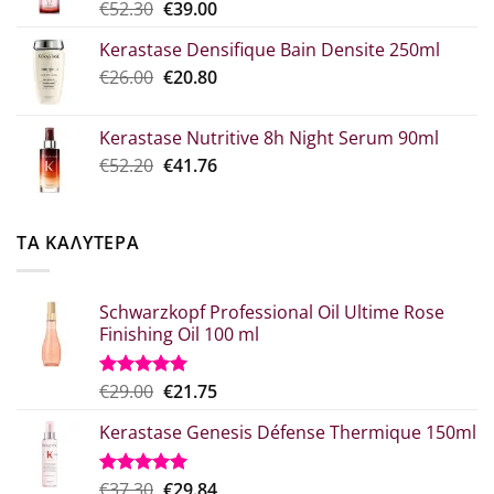
Original
Η
€
52.30
€
39.00
€10.90
price
τρέχουσα
Kerastase Densifique Bain Densite 250ml
was:
τιμή
Original
Η
€
26.00
€52.30.
€
20.80
είναι:
price
τρέχουσα
€39.00.
was:
τιμή
Kerastase Nutritive 8h Night Serum 90ml
€26.00.
είναι:
Original
Η
€
52.20
€
41.76
€20.80.
price
τρέχουσα
was:
τιμή
€52.20.
είναι:
ΤΑ ΚΑΛΥΤΕΡΑ
€41.76.
Schwarzkopf Professional Oil Ultime Rose
Finishing Oil 100 ml
Original
Η
€
29.00
€
21.75
Βαθμολογήθηκε
με
5.00
price
τρέχουσα
από 5
Kerastase Genesis Défense Thermique 150ml
was:
τιμή
€29.00.
είναι:
€21.75.
Original
Η
€
37.30
€
29.84
Βαθμολογήθηκε