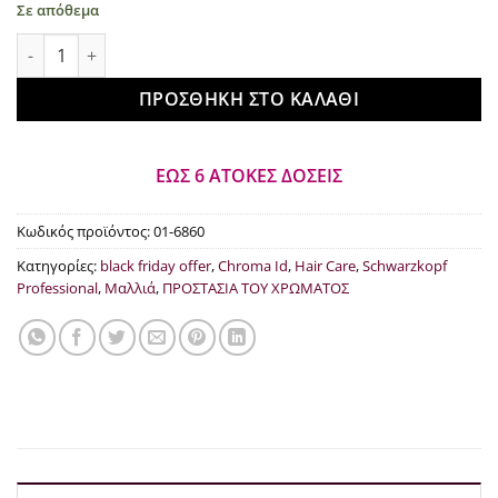
Σε απόθεμα
€14.55.
Schwarzkopf Professional Chroma ID Clear 250ml ποσότητα
ΠΡΟΣΘΉΚΗ ΣΤΟ ΚΑΛΆΘΙ
ΕΩΣ 6 ΑΤΟΚΕΣ ΔΟΣΕΙΣ
Κωδικός προϊόντος:
01-6860
Κατηγορίες:
black friday offer
,
Chroma Id
,
Hair Care
,
Schwarzkopf
Professional
,
Μαλλιά
,
ΠΡΟΣΤΑΣΙΑ ΤΟΥ ΧΡΩΜΑΤΟΣ