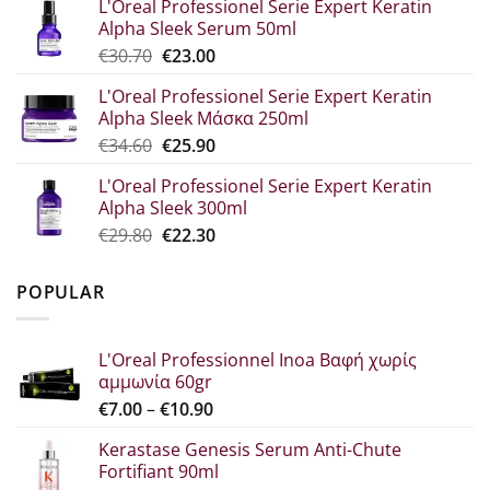
L'Oreal Professionel Serie Expert Keratin
was:
τιμή
Alpha Sleek Serum 50ml
€44.80.
είναι:
Original
Η
€
30.70
€
23.00
€33.60.
price
τρέχουσα
L'Oreal Professionel Serie Expert Keratin
was:
τιμή
Alpha Sleek Μάσκα 250ml
€30.70.
είναι:
Original
Η
€
34.60
€
25.90
€23.00.
price
τρέχουσα
L'Oreal Professionel Serie Expert Keratin
was:
τιμή
Alpha Sleek 300ml
€34.60.
είναι:
Original
Η
€
29.80
€
22.30
€25.90.
price
τρέχουσα
was:
τιμή
POPULAR
€29.80.
είναι:
€22.30.
L'Oreal Professionnel Inoa Βαφή χωρίς
αμμωνία 60gr
Price
€
7.00
–
€
10.90
range:
Kerastase Genesis Serum Anti-Chute
€7.00
Fortifiant 90ml
through