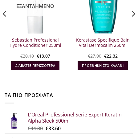
ΕΞΑΝΤΛΗΜΈΝΟ
Sebastian Professional
Kerastase Specifique Bain
Hydre Conditioner 250ml
Vital Dermocalm 250ml
Original
Η
Original
Η
€
20.10
€
13.07
€
27.90
€
22.32
α
price
τρέχουσα
price
τρέχουσα
was:
τιμή
was:
τιμή
ΔΙΑΒΆΣΤΕ ΠΕΡΙΣΣΌΤΕΡΑ
ΠΡΟΣΘΉΚΗ ΣΤΟ ΚΑΛΆΘΙ
€20.10.
είναι:
€27.90.
είναι:
€13.07.
€22.32.
ΤΑ ΠΙΟ ΠΡΟΣΦΑΤΑ
L'Oreal Professionel Serie Expert Keratin
Alpha Sleek 500ml
Original
Η
€
44.80
€
33.60
price
τρέχουσα