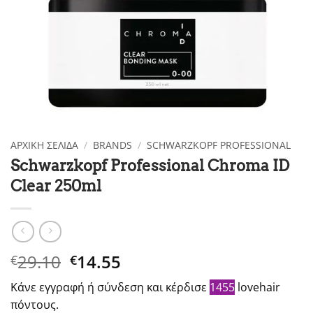
ΑΡΧΙΚΉ ΣΕΛΊΔΑ
/
BRANDS
/
SCHWARZKOPF PROFESSIONAL
Schwarzkopf Professional Chroma ID
Clear 250ml
Original
Η
29.10
14.55
€
€
price
τρέχουσα
Κάνε εγγραφή ή σύνδεση και κέρδισε
1455
lovehair
was:
τιμή
πόντους.
€29.10.
είναι: