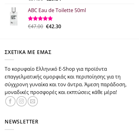
με
5.00
price
τρέχουσα
από 5
ABC Eau de Toilette 50ml
was:
τιμή
€37.30.
είναι:
€29.84.
Original
Η
€
47.00
€
42.30
Βαθμολογήθηκε
με
5.00
price
τρέχουσα
από 5
was:
τιμή
€47.00.
είναι:
ΣΧΕΤΙΚΑ ΜΕ ΕΜΑΣ
€42.30.
Το κορυφαίο Ελληνικό E-Shop για προϊόντα
επαγγελματικής ομορφιάς και περιποίησης για τη
σύγχρονη γυναίκα και τον άντρα. Άμεση παράδοση,
μοναδικές προσφορές και εκπτώσεις κάθε μέρα!
NEWSLETTER