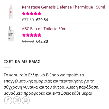
με
5.00
price
τρέχουσα
από 5
Kerastase Genesis Défense Thermique 150ml
was:
τιμή
€29.00.
είναι:
€21.75.
Original
Η
€
37.30
€
29.84
Βαθμολογήθηκε
με
5.00
price
τρέχουσα
από 5
ABC Eau de Toilette 50ml
was:
τιμή
€37.30.
είναι:
€29.84.
Original
Η
€
47.00
€
42.30
Βαθμολογήθηκε
με
5.00
price
τρέχουσα
από 5
was:
τιμή
€47.00.
είναι:
ΣΧΕΤΙΚΑ ΜΕ ΕΜΑΣ
€42.30.
Το κορυφαίο Ελληνικό E-Shop για προϊόντα
επαγγελματικής ομορφιάς και περιποίησης για τη
σύγχρονη γυναίκα και τον άντρα. Άμεση παράδοση,
μοναδικές προσφορές και εκπτώσεις κάθε μέρα!