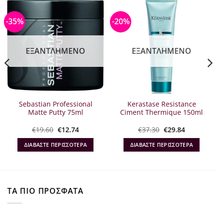
-35%
-20%
ΕΞΑΝΤΛΗΜΈΝΟ
ΕΞΑΝΤΛΗΜΈΝΟ
Sebastian Professional
Kerastase Resistance
Matte Putty 75ml
Ciment Thermique 150ml
Original
Η
Original
Η
€
19.60
€
12.74
€
37.30
€
29.84
α
price
τρέχουσα
price
τρέχουσα
was:
τιμή
was:
τιμή
ΔΙΑΒΆΣΤΕ ΠΕΡΙΣΣΌΤΕΡΑ
ΔΙΑΒΆΣΤΕ ΠΕΡΙΣΣΌΤΕΡΑ
€19.60.
είναι:
€37.30.
είναι:
€12.74.
€29.84.
ΤΑ ΠΙΟ ΠΡΟΣΦΑΤΑ