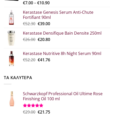
Price
€
7.00
–
€
10.90
range:
Kerastase Genesis Serum Anti-Chute
€7.00
Fortifiant 90ml
through
Original
Η
€
52.30
€
39.00
€10.90
price
τρέχουσα
Kerastase Densifique Bain Densite 250ml
was:
τιμή
Original
Η
€
26.00
€52.30.
€
20.80
είναι:
price
τρέχουσα
€39.00.
was:
τιμή
Kerastase Nutritive 8h Night Serum 90ml
€26.00.
είναι:
Original
Η
€
52.20
€
41.76
€20.80.
price
τρέχουσα
was:
τιμή
€52.20.
είναι:
ΤΑ ΚΑΛΥΤΕΡΑ
€41.76.
Schwarzkopf Professional Oil Ultime Rose
Finishing Oil 100 ml
Original
Η
€
29.00
€
21.75
Βαθμολογήθηκε