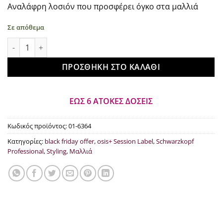
Αναλάφρη λοσιόν που προσφέρει όγκο στα μαλλιά
€9.00.
Σε απόθεμα
Schwarzkopf Professional OSIS+ Session Label Plumping Loti
ΠΡΟΣΘΉΚΗ ΣΤΟ ΚΑΛΆΘΙ
ΕΩΣ 6 ΑΤΟΚΕΣ ΔΟΣΕΙΣ
Κωδικός προϊόντος:
01-6364
Κατηγορίες:
black friday offer
,
osis+ Session Label
,
Schwarzkopf
Professional
,
Styling
,
Μαλλιά