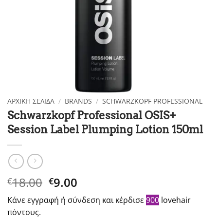
ΑΡΧΙΚΉ ΣΕΛΊΔΑ
/
BRANDS
/
SCHWARZKOPF PROFESSIONAL
Schwarzkopf Professional OSIS+
Session Label Plumping Lotion 150ml
Original
Η
18.00
9.00
€
€
price
τρέχουσα
Κάνε εγγραφή ή σύνδεση και κέρδισε
900
lovehair
was:
τιμή
πόντους.
€18.00.
είναι: