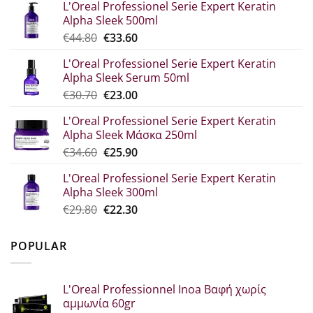
L'Oreal Professionel Serie Expert Keratin
Alpha Sleek 500ml
Original
Η
€
44.80
€
33.60
price
τρέχουσα
L'Oreal Professionel Serie Expert Keratin
was:
τιμή
Alpha Sleek Serum 50ml
€44.80.
είναι:
Original
Η
€
30.70
€
23.00
€33.60.
price
τρέχουσα
L'Oreal Professionel Serie Expert Keratin
was:
τιμή
Alpha Sleek Μάσκα 250ml
€30.70.
είναι:
Original
Η
€
34.60
€
25.90
€23.00.
price
τρέχουσα
L'Oreal Professionel Serie Expert Keratin
was:
τιμή
Alpha Sleek 300ml
€34.60.
είναι:
Original
Η
€
29.80
€
22.30
€25.90.
price
τρέχουσα
was:
τιμή
POPULAR
€29.80.
είναι:
€22.30.
L'Oreal Professionnel Inoa Βαφή χωρίς
αμμωνία 60gr