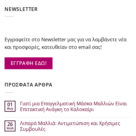
NEWSLETTER
Εγγραφείτε στο Newsletter μας για να λαμβάνετε νέα
και προσφορές, κατευθείαν στο email σας!
ΕΓΓΡΑΦΗ ΕΔΩ!
ΠΡΟΣΦΑΤΑ ΑΡΘΡΑ
Γιατί μια Επαγγελματική Μάσκα Μαλλιών Είναι
01
Αυγ
Επιτακτική Ανάγκη το Καλοκαίρι
Δεν
υπάρχουν
Λιπαρά Μαλλιά: Αντιμετώπιση και Χρήσιμες
26
σχόλια
στο
Ιούλ
Συμβουλές
Γιατί
μια
Δεν