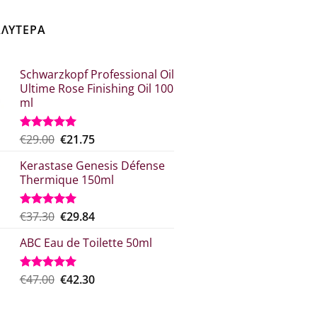
ΑΛΥΤΕΡΑ
Schwarzkopf Professional Oil
Ultime Rose Finishing Oil 100
ml
Original
Η
€
29.00
€
21.75
Βαθμολογήθηκε
με
5.00
price
τρέχουσα
από 5
Kerastase Genesis Défense
was:
τιμή
Thermique 150ml
€29.00.
είναι:
€21.75.
Original
Η
€
37.30
€
29.84
Βαθμολογήθηκε
με
5.00
price
τρέχουσα
από 5
ABC Eau de Toilette 50ml
was:
τιμή
€37.30.
είναι:
€29.84.
Original
Η
€
47.00
€
42.30
Βαθμολογήθηκε
με
5.00
price
τρέχουσα
από 5
was:
τιμή