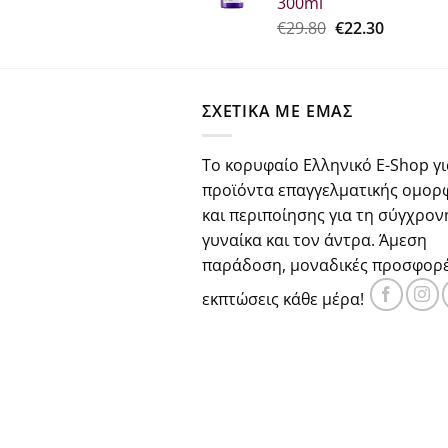
300ml
€25.90.
Original
Η
€
29.80
€
22.30
price
τρέχου
was:
τιμή
€29.80.
είναι:
ΣΧΕΤΙΚΑ ΜΕ ΕΜΑΣ
€22.30.
Το κορυφαίο Ελληνικό E-Shop γι
προϊόντα επαγγελματικής ομορ
και περιποίησης για τη σύγχρον
γυναίκα και τον άντρα. Άμεση
παράδοση, μοναδικές προσφορέ
εκπτώσεις κάθε μέρα!