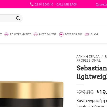
2310 254646
CALL ME BACK
Σχετικά
ΕΤ
ΕΠΑΓΓΕΛΜΑΤΙΕΣ
ΝΕΕΣ ΑΦΙΞΕΙΣ
BEST SELLERS
BLOG
ΑΡΧΙΚΉ ΣΕΛΊΔΑ
/
B
PROFESSIONAL
Sebastian
lightwei
Ori
29.80
19
€
€
pri
Κάνε εγγραφή ή 
was
lovehair πόντους