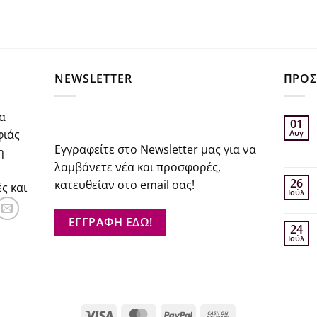
€52.20.
είναι:
€41.76.
σα
NEWSLETTER
ΠΡΟΣ
α
01
φιάς
Αυγ
Εγγραφείτε στο Newsletter μας για να
η
λαμβάνετε νέα και προσφορές,
26
κατευθείαν στο email σας!
ς και
Ιούλ
ΕΓΓΡΑΦΗ ΕΔΩ!
24
Ιούλ
Visa
MasterCard
PayPal
Cash