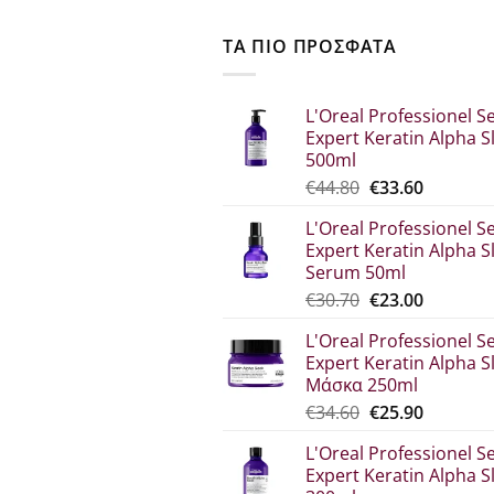
ΤΑ ΠΙΟ ΠΡΟΣΦΑΤΑ
L'Oreal Professionel Se
Expert Keratin Alpha S
500ml
Original
Η
€
44.80
€
33.60
price
τρέχου
L'Oreal Professionel Se
was:
τιμή
Expert Keratin Alpha S
€44.80.
είναι:
Serum 50ml
€33.60.
Original
Η
€
30.70
€
23.00
price
τρέχου
L'Oreal Professionel Se
was:
τιμή
Expert Keratin Alpha S
€30.70.
είναι:
Μάσκα 250ml
€23.00.
Original
Η
€
34.60
€
25.90
price
τρέχου
L'Oreal Professionel Se
was:
τιμή
Expert Keratin Alpha S
€34.60.
είναι: