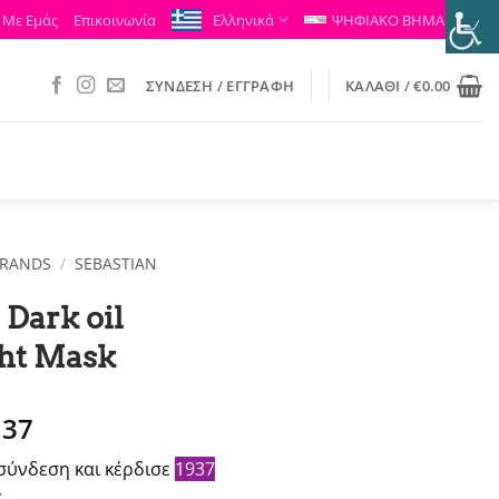
 Με Εμάς
Επικοινωνία
Ελληνικά
ΨΗΦΙΑΚΟ ΒΗΜΑ
ΣΎΝΔΕΣΗ / ΕΓΓΡΑΦΉ
ΚΑΛΆΘΙ /
€
0.00
RANDS
/
SEBASTIAN
 Dark oil
ght Mask
ginal
Η
.37
ce
τρέχουσα
σύνδεση και κέρδισε
1937
:
τιμή
.