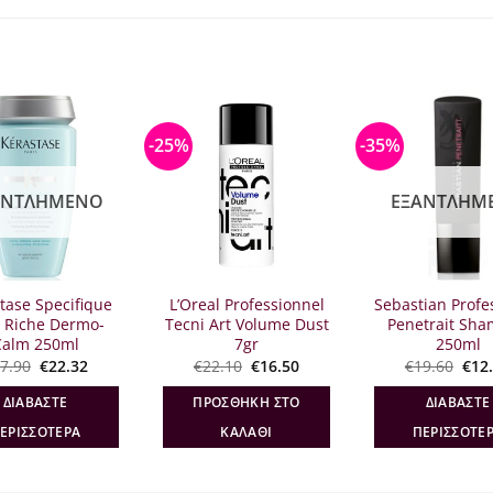
-25%
-35%
ΑΝΤΛΗΜΈΝΟ
ΕΞΑΝΤΛΗΜ
tase Specifique
L’Oreal Professionnel
Sebastian Profe
 Riche Dermo-
Tecni Art Volume Dust
Penetrait Sh
Calm 250ml
7gr
250ml
Original
Η
Original
Η
Orig
7.90
€
22.32
€
22.10
€
16.50
€
19.60
€
12
price
τρέχουσα
price
τρέχουσα
pric
was:
τιμή
was:
τιμή
was
ΔΙΑΒΆΣΤΕ
ΠΡΟΣΘΉΚΗ ΣΤΟ
ΔΙΑΒΆΣΤΕ
€27.90.
είναι:
€22.10.
είναι:
€19.
€22.32.
€16.50.
ΕΡΙΣΣΌΤΕΡΑ
ΚΑΛΆΘΙ
ΠΕΡΙΣΣΌΤΕ