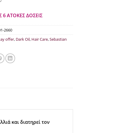
.80.
είναι:
€19.37.
Σ 6 ΑΤΟΚΕΣ ΔΟΣΕΙΣ
01-2660
day offer
,
Dark Oil
,
Hair Care
,
Sebastian
λιά και διατηρεί τον