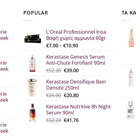
POPULAR
ΤΑ Κ
rie
L'Oreal Professionnel Inoa
leek
Βαφή χωρίς αμμωνία 60gr
Price
€
7.00
–
€
10.90
range:
Kerastase Genesis Serum
σα
€7.00
rie
Anti-Chute Fortifiant 90ml
through
leek
Original
Η
€
52.30
€
39.00
€10.90
price
τρέχουσα
Kerastase Densifique Bain
was:
τιμή
Densite 250ml
σα
€52.30.
είναι:
rie
Original
Η
€
26.00
€
20.80
€39.00.
leek
price
τρέχουσα
Kerastase Nutritive 8h Night
was:
τιμή
Serum 90ml
€26.00.
είναι:
σα
Original
Η
€
52.20
€
41.76
€20.80.
rie
price
τρέχουσα
leek
was:
τιμή