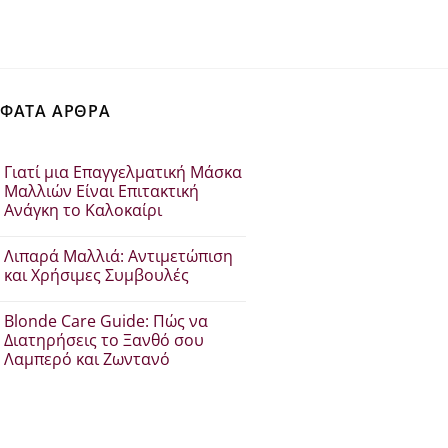
€47.00.
είναι:
€42.30.
ΦΑΤΑ ΑΡΘΡΑ
Γιατί μια Επαγγελματική Μάσκα
Μαλλιών Είναι Επιτακτική
Ανάγκη το Καλοκαίρι
Δεν
υπάρχουν
Λιπαρά Μαλλιά: Αντιμετώπιση
σχόλια
στο
και Χρήσιμες Συμβουλές
Γιατί
μια
Δεν
Επαγγελματική
υπάρχουν
Blonde Care Guide: Πώς να
Μάσκα
σχόλια
Μαλλιών
στο
Διατηρήσεις το Ξανθό σου
Είναι
Λιπαρά
Λαμπερό και Ζωντανό
Επιτακτική
Μαλλιά:
Ανάγκη
Αντιμετώπιση
Δεν
το
και
υπάρχουν
Καλοκαίρι
Χρήσιμες
σχόλια
Συμβουλές
στο
Blonde
Care