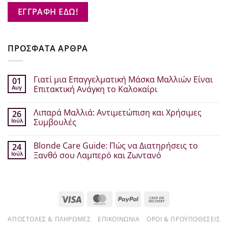
ΕΓΓΡΑΦΗ ΕΔΩ!
ΠΡΟΣΦΑΤΑ ΑΡΘΡΑ
Γιατί μια Επαγγελματική Μάσκα Μαλλιών Είναι
01
Αυγ
Επιτακτική Ανάγκη το Καλοκαίρι
Δεν
υπάρχουν
Λιπαρά Μαλλιά: Αντιμετώπιση και Χρήσιμες
26
σχόλια
στο
Ιούλ
Συμβουλές
Γιατί
μια
Δεν
Επαγγελματική
υπάρχουν
Blonde Care Guide: Πώς να Διατηρήσεις το
24
Μάσκα
σχόλια
Μαλλιών
στο
Ιούλ
Ξανθό σου Λαμπερό και Ζωντανό
Είναι
Λιπαρά
Επιτακτική
Μαλλιά:
Δεν
Ανάγκη
Αντιμετώπιση
υπάρχουν
το
και
σχόλια
Καλοκαίρι
Χρήσιμες
στο
Συμβουλές
Blonde
Visa
MasterCard
PayPal
Cash
Care
Guide:
On
Πώς
να
ΑΠΟΣΤΟΛΈΣ & ΠΛΗΡΩΜΈΣ
ΕΠΙΚΟΙΝΩΝΊΑ
ΌΡΟΙ & ΠΡΟΫΠΟΘΈΣΕΙΣ
Delivery
Διατηρήσεις