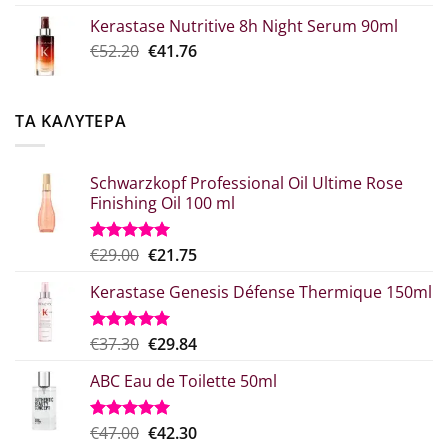
was:
τιμή
Kerastase Nutritive 8h Night Serum 90ml
€26.00.
είναι:
Original
Η
€
52.20
€
41.76
€20.80.
price
τρέχουσα
was:
τιμή
€52.20.
είναι:
ΤΑ ΚΑΛΥΤΕΡΑ
€41.76.
Schwarzkopf Professional Oil Ultime Rose
Finishing Oil 100 ml
Original
Η
€
29.00
€
21.75
Βαθμολογήθηκε
με
5.00
price
τρέχουσα
από 5
Kerastase Genesis Défense Thermique 150ml
was:
τιμή
€29.00.
είναι:
€21.75.
Original
Η
€
37.30
€
29.84
Βαθμολογήθηκε
με
5.00
price
τρέχουσα
από 5
ABC Eau de Toilette 50ml
was:
τιμή
€37.30.
είναι:
€29.84.
Original
Η
€
47.00
€
42.30
Βαθμολογήθηκε
με
5.00