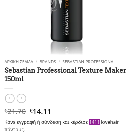
ΑΡΧΙΚΉ ΣΕΛΊΔΑ
/
BRANDS
/
SEBASTIAN PROFESSIONAL
Sebastian Professional Texture Maker
150ml
Original
Η
21.70
14.11
€
€
price
τρέχουσα
Κάνε εγγραφή ή σύνδεση και κέρδισε
1411
lovehair
was:
τιμή
πόντους.
€21.70.
είναι: