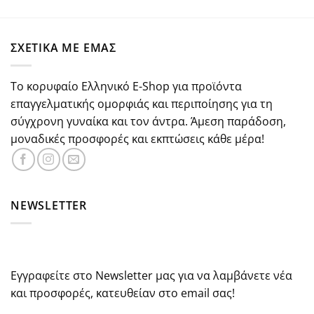
price
τρέχουσα
από 5
was:
τιμή
€47.00.
είναι:
ΣΧΕΤΙΚΑ ΜΕ ΕΜΑΣ
€42.30.
Το κορυφαίο Ελληνικό E-Shop για προϊόντα
επαγγελματικής ομορφιάς και περιποίησης για τη
σύγχρονη γυναίκα και τον άντρα. Άμεση παράδοση,
μοναδικές προσφορές και εκπτώσεις κάθε μέρα!
NEWSLETTER
Εγγραφείτε στο Newsletter μας για να λαμβάνετε νέα
και προσφορές, κατευθείαν στο email σας!