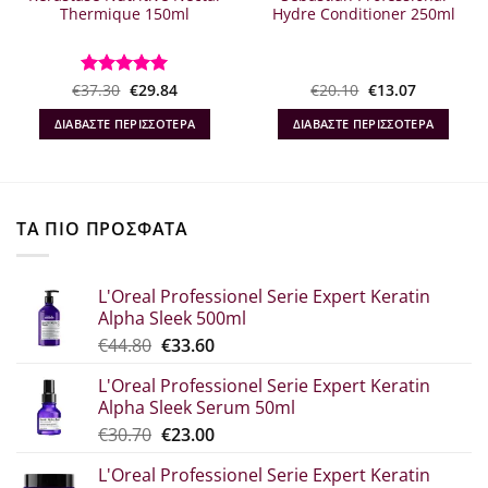
Thermique 150ml
Hydre Conditioner 250ml
Original
Η
Original
Η
€
Βαθμολογήθηκε
37.30
€
29.84
€
20.10
€
13.07
α
price
τρέχουσα
price
τρέχουσα
με
5
από 5
was:
τιμή
was:
τιμή
ΔΙΑΒΆΣΤΕ ΠΕΡΙΣΣΌΤΕΡΑ
ΔΙΑΒΆΣΤΕ ΠΕΡΙΣΣΌΤΕΡΑ
€37.30.
είναι:
€20.10.
είναι:
€29.84.
€13.07.
ΤΑ ΠΙΟ ΠΡΟΣΦΑΤΑ
L'Oreal Professionel Serie Expert Keratin
Alpha Sleek 500ml
Original
Η
€
44.80
€
33.60
price
τρέχουσα
L'Oreal Professionel Serie Expert Keratin
was:
τιμή
Alpha Sleek Serum 50ml
€44.80.
είναι:
Original
Η
€
30.70
€
23.00
€33.60.
price
τρέχουσα
L'Oreal Professionel Serie Expert Keratin
was:
τιμή