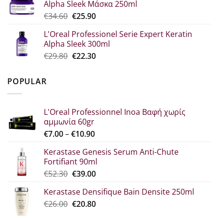
Alpha Sleek Μάσκα 250ml
€30.70.
είναι:
Original
Η
€
34.60
€
25.90
€23.00.
price
τρέχουσα
L'Oreal Professionel Serie Expert Keratin
was:
τιμή
Alpha Sleek 300ml
€34.60.
είναι:
Original
Η
€
29.80
€
22.30
€25.90.
price
τρέχουσα
was:
τιμή
POPULAR
€29.80.
είναι:
€22.30.
L'Oreal Professionnel Inoa Βαφή χωρίς
αμμωνία 60gr
Price
€
7.00
–
€
10.90
range:
Kerastase Genesis Serum Anti-Chute
€7.00
Fortifiant 90ml
through
Original
Η
€
52.30
€
39.00
€10.90
price
τρέχουσα
Kerastase Densifique Bain Densite 250ml
was:
τιμή
Original
Η
€
26.00
€52.30.
€
20.80
είναι:
price
τρέχουσα
€39.00.