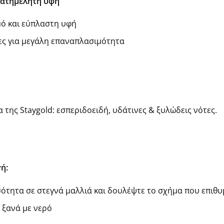
α ατημέλητη υφή
μό και εύπλαστη υφή
ες για μεγάλη επαναπλασιμότητα
της Staygold: εσπεριδοειδή, υδάτινες & ξυλώδεις νότες.
ή:
ότητα σε στεγνά μαλλιά και δουλέψτε το σχήμα που επιθυ
 ξανά με νερό