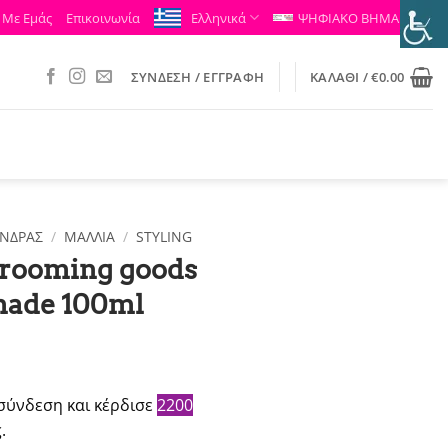
 Με Εμάς
Επικοινωνία
Ελληνικά
ΨΗΦΙΑΚΟ ΒΗΜΑ
ΣΎΝΔΕΣΗ / ΕΓΓΡΑΦΉ
ΚΑΛΆΘΙ /
€
0.00
ΝΔΡΑΣ
/
ΜΑΛΛΙΑ
/
STYLING
rooming goods
made 100ml
σύνδεση και κέρδισε
2200
.