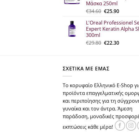
Μάσκα 250ml
€23.00.
Original
Η
€
34.60
€
25.90
price
τρέχου
L'Oreal Professionel Se
was:
τιμή
Expert Keratin Alpha S
€34.60.
είναι:
300ml
€25.90.
Original
Η
€
29.80
€
22.30
price
τρέχου
was:
τιμή
€29.80.
είναι:
ΣΧΕΤΙΚΑ ΜΕ ΕΜΑΣ
€22.30.
Το κορυφαίο Ελληνικό E-Shop γι
προϊόντα επαγγελματικής ομορ
και περιποίησης για τη σύγχρον
γυναίκα και τον άντρα. Άμεση
παράδοση, μοναδικές προσφορέ
εκπτώσεις κάθε μέρα!