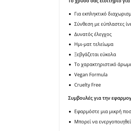
Το χρυσό σας εισιτήριο γι
Για εκπληκτικό διαχωρισ
Σύνθεση με εύπλαστες ίν
Δυνατός έλεγχος
Ημι-ματ τελείωμα
Ξεβγάζεται εύκολα
Το χαρακτηριστικό άρωμα 
Vegan Formula
Cruelty Free
Συμβουλές για την εφαρμογ
Εφαρμόστε μια μικρή ποσ
Μπορεί να ενεργοποιηθεί