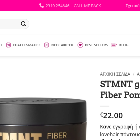
2310 254646
CALL ME BACK
Σχετικά
ΕΤ
ΕΠΑΓΓΕΛΜΑΤΙΕΣ
ΝΕΕΣ ΑΦΙΞΕΙΣ
BEST SELLERS
BLOG
ΑΡΧΙΚΉ ΣΕΛΊΔΑ
/
Α
STMNT g
Fiber Po
22.00
€
Κάνε εγγραφή ή 
lovehair πόντους