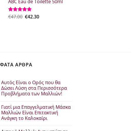
ABC Eau de Toilette 50ml
was:
τιμή
€37.30.
είναι:
€29.84.
Original
Η
€
47.00
€
42.30
Βαθμολογήθηκε
με
5.00
price
τρέχουσα
από 5
was:
τιμή
€47.00.
είναι:
€42.30.
ΦΑΤΑ ΑΡΘΡΑ
Αυτός Είναι ο Ορός που θα
Δώσει Λύση στα Περισσότερα
Προβλήματα των Μαλλιών!
Δεν
υπάρχουν
Γιατί μια Επαγγελματική Μάσκα
σχόλια
στο
Μαλλιών Είναι Επιτακτική
Αυτός
Ανάγκη το Καλοκαίρι
Είναι
ο
Δεν
Ορός
υπάρχουν
που