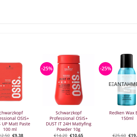
-25%
-25%
ΕΞΑΝΤΛΗΜ
chwarzkopf
Schwarzkopf
Redken Wax B
essional OSIS+
Professional OSIS+
150ml
 UP Matt Paste
DUST IT 24H Mattyfing
100 ml
Powder 10g
Original
Η
Original
Η
Orig
12.50
€
9.38
€
14.20
€
10.65
€
25.60
€
19