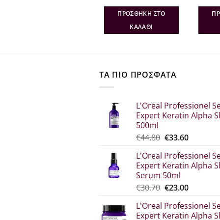
σα
price
τρέχουσα
price
τρέχουσα
was:
τιμή
was:
τιμή
ΔΙΑΒΆΣΤΕ
ΠΡΟΣΘΉΚΗ ΣΤΟ
ΠΡ
€21.70.
είναι:
€13.50.
είναι:
€14.11.
€12.15.
ΠΕΡΙΣΣΌΤΕΡΑ
ΚΑΛΆΘΙ
ΤΑ ΠΙΟ ΠΡΟΣΦΑΤΑ
L'Oreal Professionel Se
Expert Keratin Alpha S
500ml
Original
Η
€
44.80
€
33.60
price
τρέχου
L'Oreal Professionel Se
was:
τιμή
Expert Keratin Alpha S
€44.80.
είναι:
Serum 50ml
€33.60.
Original
Η
€
30.70
€
23.00
price
τρέχου
L'Oreal Professionel Se
was:
τιμή
Expert Keratin Alpha S
€30.70.
είναι: