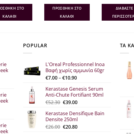
price
τρέχουσα
price
τρέχουσα
pric
was:
τιμή
was:
τιμή
was
ΟΣΘΉΚΗ ΣΤΟ
ΠΡΟΣΘΉΚΗ ΣΤΟ
ΔΙΑΒΆΣΤΕ
€12.50.
είναι:
€14.20.
είναι:
€25.
€9.38.
€10.65.
ΚΑΛΆΘΙ
ΚΑΛΆΘΙ
ΠΕΡΙΣΣΌΤΕ
POPULAR
ΤΑ Κ
rie
L'Oreal Professionnel Inoa
leek
Βαφή χωρίς αμμωνία 60gr
Price
€
7.00
–
€
10.90
range:
Kerastase Genesis Serum
σα
€7.00
rie
Anti-Chute Fortifiant 90ml
through
leek
Original
Η
€
52.30
€
39.00
€10.90
price
τρέχουσα
Kerastase Densifique Bain
was:
τιμή
Densite 250ml
σα
€52.30.
είναι:
rie
Original
Η
€
26.00
€
20.80
€39.00.
leek
price
τρέχουσα