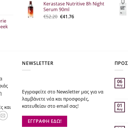
Kerastase Nutritive 8h Night
was:
τιμή
Serum 90ml
€26.00.
είναι:
σα
Original
Η
€
52.20
€
41.76
€20.80.
rie
price
τρέχουσα
leek
was:
τιμή
€52.20.
είναι:
€41.76.
σα
NEWSLETTER
ΠΡΟΣ
α
06
φιάς
Αυγ
Εγγραφείτε στο Newsletter μας για να
η
λαμβάνετε νέα και προσφορές,
01
κατευθείαν στο email σας!
ς και
Αυγ
ΕΓΓΡΑΦΗ ΕΔΩ!