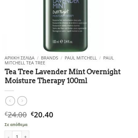
ΑΡΧΙΚΉ ΣΕΛΊΔΑ
/
BRANDS
/
PAUL MITCHELL
/
PAUL
MITCHELL TEA TREE
Tea Tree Lavender Mint Overnight
Moisture Therapy 100ml
Original
Η
24.00
20.40
€
€
price
τρέχουσα
Σε απόθεμα
was:
τιμή
Tea Tree Lavender Mint Overnight Moisture Therapy 100ml πο
€24.00.
είναι: