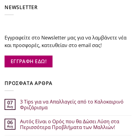
NEWSLETTER
Εγγραφείτε στο Newsletter μας για να λαμβάνετε νέα
και προσφορές, κατευθείαν στο email σας!
ΕΓΓΡΑΦΗ ΕΔΩ!
ΠΡΟΣΦΑΤΑ ΑΡΘΡΑ
3 Tips για να Απαλλαγείς από το Καλοκαιρινό
07
Αυγ
Φριζάρισμα
Δεν
υπάρχουν
Αυτός Είναι ο Ορός που θα Δώσει Λύση στα
06
σχόλια
στο
Αυγ
Περισσότερα Προβλήματα των Μαλλιών!
3
Tips
Δεν