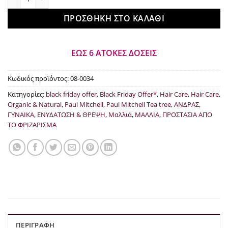
€20.40.
ΠΡΟΣΘΉΚΗ ΣΤΟ ΚΑΛΆΘΙ
ΕΩΣ 6 ΑΤΟΚΕΣ ΔΟΣΕΙΣ
Κωδικός προϊόντος:
08-0034
Κατηγορίες:
black friday offer
,
Black Friday Offer*
,
Hair Care
,
Hair Care
,
Organic & Natural
,
Paul Mitchell
,
Paul Mitchell Tea tree
,
ΑΝΔΡΑΣ
,
ΓΥΝΑΙΚΑ
,
ΕΝΥΔΑΤΩΣΗ & ΘΡΕΨΗ
,
Μαλλιά
,
ΜΑΛΛΙΑ
,
ΠΡΟΣΤΑΣΙΑ ΑΠΟ
ΤΟ ΦΡΙΖΑΡΙΣΜΑ
ΠΕΡΙΓΡΑΦΉ