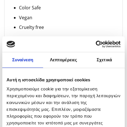
Color Safe
Vegan
Cruelty free
Συμβουλές για την εφαρμογή:
Χρησιμοποιήστε 2-4 δόσεις, ανάλογα με το
μήκος και την πυκνότητα των μαλλιών.
Συναίνεση
Λεπτομέρειες
Σχετικά
Εφαρμόστε στα μήκη και στις άκρες
Αφήστε να δράσει. Δεν χρειάζεται ξέβγαλμα
Αυτή η ιστοσελίδα χρησιμοποιεί cookies
Χρησιμοποιούμε cookie για την εξατομίκευση
περιεχομένου και διαφημίσεων, την παροχή λειτουργιών
κοινωνικών μέσων και την ανάλυση της
επισκεψιμότητάς μας. Επιπλέον, μοιραζόμαστε
ΣΧΕΤΙΚΆ ΠΡΟΪΌΝΤΑ
πληροφορίες που αφορούν τον τρόπο που
χρησιμοποιείτε τον ιστότοπό μας με συνεργάτες