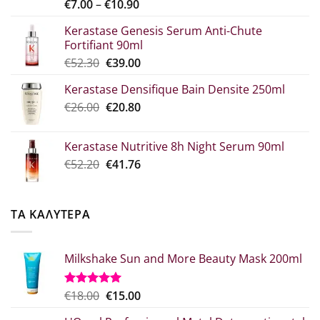
Price
€
7.00
–
€
10.90
range:
Kerastase Genesis Serum Anti-Chute
€7.00
Fortifiant 90ml
through
Original
Η
€
52.30
€
39.00
€10.90
price
τρέχουσα
Kerastase Densifique Bain Densite 250ml
was:
τιμή
Original
Η
€
26.00
€52.30.
€
20.80
είναι:
price
τρέχουσα
€39.00.
was:
τιμή
Kerastase Nutritive 8h Night Serum 90ml
€26.00.
είναι:
Original
Η
€
52.20
€
41.76
€20.80.
price
τρέχουσα
was:
τιμή
€52.20.
είναι:
ΤΑ ΚΑΛΥΤΕΡΑ
€41.76.
Milkshake Sun and More Beauty Mask 200ml
Original
Η
€
18.00
€
15.00
Βαθμολογήθηκε
με
5.00
price
τρέχουσα
από 5