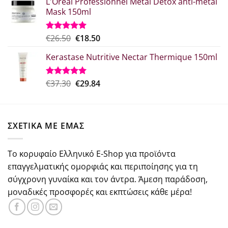
L'Oreal Professionnel Metal Detox anti-metal
was:
τιμή
Mask 150ml
€18.00.
είναι:
€15.00.
Original
Η
€
26.50
€
18.50
Βαθμολογήθηκε
με
5.00
price
τρέχουσα
από 5
Kerastase Nutritive Nectar Thermique 150ml
was:
τιμή
€26.50.
είναι:
€18.50.
Original
Η
€
37.30
€
29.84
Βαθμολογήθηκε
με
5.00
price
τρέχουσα
από 5
was:
τιμή
€37.30.
είναι:
ΣΧΕΤΙΚΑ ΜΕ ΕΜΑΣ
€29.84.
Το κορυφαίο Ελληνικό E-Shop για προϊόντα
επαγγελματικής ομορφιάς και περιποίησης για τη
σύγχρονη γυναίκα και τον άντρα. Άμεση παράδοση,
μοναδικές προσφορές και εκπτώσεις κάθε μέρα!