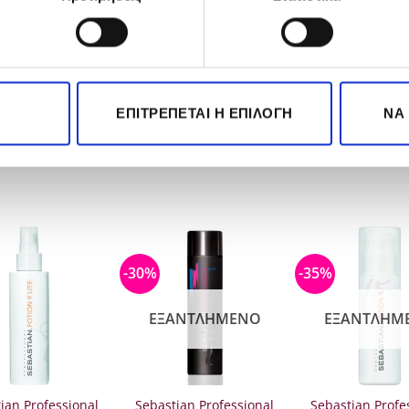
ς
άζεται στην παλάμη σας και απλώστε ομοιόμορφα στα μαλλ
ΕΠΙΤΡΈΠΕΤΑΙ Η ΕΠΙΛΟΓΉ
ΝΑ
-30%
-35%
ΕΞΑΝΤΛΗΜΈΝΟ
ΕΞΑΝΤΛΗΜ
ian Professional
Sebastian Professional
Sebastian Profe