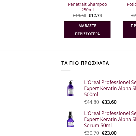
Tecni Art Volume Dust
Penetrait Shampoo
Poti
7gr
250ml
Original
Η
Original
Η
€
22.10
€
16.50
€
19.60
€
12.74
€
2
σα
price
τρέχουσα
price
τρέχουσα
was:
τιμή
was:
τιμή
ΠΡΟΣΘΉΚΗ ΣΤΟ
ΔΙΑΒΆΣΤΕ
ΠΡ
€22.10.
είναι:
€19.60.
είναι:
€16.50.
€12.74.
ΚΑΛΆΘΙ
ΠΕΡΙΣΣΌΤΕΡΑ
ΤΑ ΠΙΟ ΠΡΟΣΦΑΤΑ
L'Oreal Professionel Se
Expert Keratin Alpha S
500ml
Original
Η
€
44.80
€
33.60
price
τρέχου
L'Oreal Professionel Se
was:
τιμή
Expert Keratin Alpha S
€44.80.
είναι:
Serum 50ml
€33.60.
Original
Η
€
30.70
€
23.00