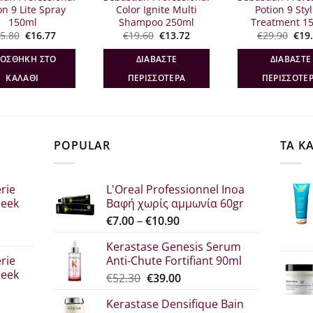
on 9 Lite Spray
Color Ignite Multi
Potion 9 Sty
150ml
Shampoo 250ml
Treatment 1
Original
Η
Original
Η
Orig
5.80
€
16.77
€
19.60
€
13.72
€
29.90
€
19
price
τρέχουσα
price
τρέχουσα
pric
was:
τιμή
was:
τιμή
was
ΟΣΘΉΚΗ ΣΤΟ
ΔΙΑΒΆΣΤΕ
ΔΙΑΒΆΣΤΕ
€25.80.
είναι:
€19.60.
είναι:
€29.
€16.77.
€13.72.
ΚΑΛΆΘΙ
ΠΕΡΙΣΣΌΤΕΡΑ
ΠΕΡΙΣΣΌΤΕ
POPULAR
ΤΑ Κ
rie
L'Oreal Professionnel Inoa
leek
Βαφή χωρίς αμμωνία 60gr
Price
€
7.00
–
€
10.90
range:
Kerastase Genesis Serum
σα
€7.00
rie
Anti-Chute Fortifiant 90ml
through
leek
Original
Η
€
52.30
€
39.00
€10.90
price
τρέχουσα
Kerastase Densifique Bain
was:
τιμή