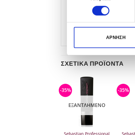
Μακριά μαλλιά: 4-6 φορέ
Βάλτε όση ποσότητα χρει
άκρες.
ΆΡΝΗΣΗ
ΣΧΕΤΙΚΆ ΠΡΟΪΌΝΤΑ
-25%
-35%
-35%
ΕΞΑΝΤΛΗΜΈΝΟ
L’Oreal Professionnel
Sebastian Professional
Sebast