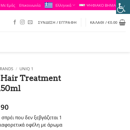
 Με Εμάς
Επικοινωνία
Ελληνικά
ΨΗΦΙΑΚΟ ΒΗΜΑ
ΣΎΝΔΕΣΗ / ΕΓΓΡΑΦΉ
ΚΑΛΆΘΙ /
€
0.00
RANDS
/
UNIQ 1
 Hair Treatment
150ml
ginal
Η
.90
ce
τρέχουσα
σπρέι που δεν ξεβγάζεται 1
:
τιμή
διαφορετικά οφέλη με άρωμα
.00.
είναι: