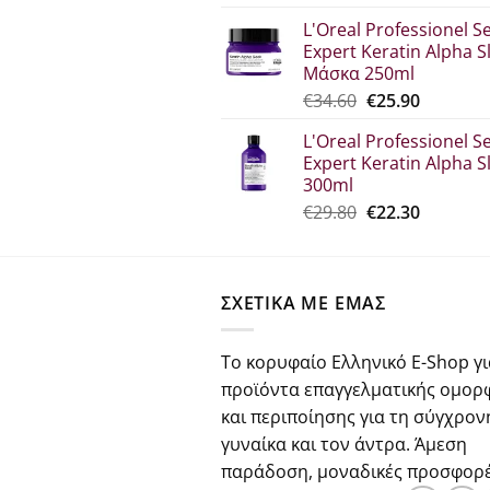
price
τρέχου
L'Oreal Professionel Se
was:
τιμή
Expert Keratin Alpha S
€30.70.
είναι:
Μάσκα 250ml
€23.00.
Original
Η
€
34.60
€
25.90
price
τρέχου
L'Oreal Professionel Se
was:
τιμή
Expert Keratin Alpha S
€34.60.
είναι:
300ml
€25.90.
Original
Η
€
29.80
€
22.30
price
τρέχου
was:
τιμή
€29.80.
είναι:
ΣΧΕΤΙΚΑ ΜΕ ΕΜΑΣ
€22.30.
Το κορυφαίο Ελληνικό E-Shop γι
προϊόντα επαγγελματικής ομορ
και περιποίησης για τη σύγχρον
γυναίκα και τον άντρα. Άμεση
παράδοση, μοναδικές προσφορέ