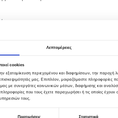
ή:
σε νωπά μαλλιά για θρέψη, ενυδάτωση και μεταξένια απαλ
πευθείας στα μαλλιά κρατώντας το σε απόσταση 20cm.
Λεπτομέρειες
7-12 φορές.
οιεί cookies
ρές
την εξατομίκευση περιεχομένου και διαφημίσεων, την παροχή 
αι σε στεγνά μαλλιά για να αναζωογονήσετε το styling, χ
 επισκεψιμότητάς μας. Επιπλέον, μοιραζόμαστε πληροφορίες π
ό μας με συνεργάτες κοινωνικών μέσων, διαφήμισης και αναλύσ
και μεταξένιο αποτέλεσμα
 πληροφορίες που τους έχετε παραχωρήσει ή τις οποίες έχουν σ
τα χέρια σας.
υπηρεσιών τους.
3-5 φορές
Προτιμήσεις
Στατιστικά