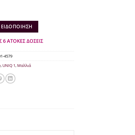
€11.90.
 ΕΙΔΟΠΟΊΗΣΗ
Σ 6 ΑΤΟΚΕΣ ΔΟΣΕΙΣ
01-4579
e
,
UNIQ 1
,
Μαλλιά