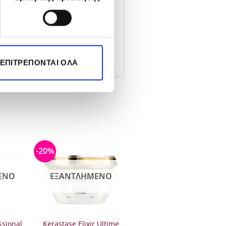
ία, από τη μέση έως τις
 ΕΠΙΤΡΈΠΟΝΤΑΙ ΌΛΑ
-20%
ΈΝΟ
ΕΞΑΝΤΛΗΜΈΝΟ
ssional
Kerastase Elixir Ultime