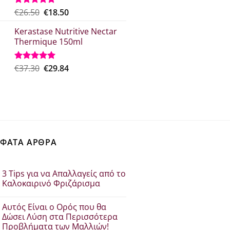
Original
Η
€
26.50
€
18.50
Βαθμολογήθηκε
με
5.00
price
τρέχουσα
από 5
Kerastase Nutritive Nectar
was:
τιμή
Thermique 150ml
€26.50.
είναι:
€18.50.
Original
Η
€
37.30
€
29.84
Βαθμολογήθηκε
με
5.00
price
τρέχουσα
από 5
was:
τιμή
€37.30.
είναι:
€29.84.
ΦΑΤΑ ΑΡΘΡΑ
3 Tips για να Απαλλαγείς από το
Καλοκαιρινό Φριζάρισμα
Δεν
υπάρχουν
Αυτός Είναι ο Ορός που θα
σχόλια
στο
Δώσει Λύση στα Περισσότερα
3
Προβλήματα των Μαλλιών!
Tips