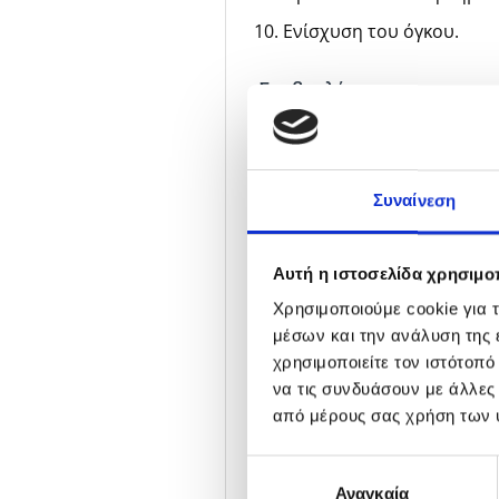
Ενίσχυση του όγκου.
Συμβουλές για την εφαρμογ
Μπορεί να χρησιμοποιηθεί 
Εφαρμόστε ψεκάζοντας α
Κοντά μαλλιά: 6-8 φορές.
Συναίνεση
Μεσαίου μήκους μαλλιά : 
Αυτή η ιστοσελίδα χρησιμοπ
Μακριά μαλλιά :10-15 φο
Χρησιμοποιούμε cookie για 
Μπορεί να χρησιμοποιηθεί κ
μέσων και την ανάλυση της
χρησιμοποιείτε τον ιστότοπ
διάρκεια αλλά και ένα λείο 
να τις συνδυάσουν με άλλες
Ψεκάστε λίγη ποσότητα σ
από μέρους σας χρήση των 
Κοντά μαλλιά: 2-3 φορές
Επιλογή
Μεσαιού μήκους μαλλιά: 
Αναγκαία
συγκατάθεσης