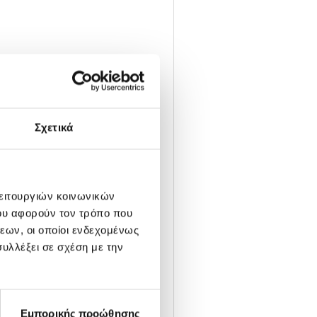
ότητα
Σχετικά
λειτουργιών κοινωνικών
αρίζοντας του μεγαλύτερη
ου αφορούν τον τρόπο που
εων, οι οποίοι ενδεχομένως
υλλέξει σε σχέση με την
Εμπορικής προώθησης