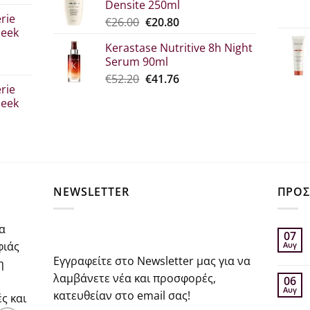
Densite 250ml
σα
€52.30.
είναι:
rie
Original
Η
€
26.00
€
20.80
€39.00.
leek
price
τρέχουσα
Kerastase Nutritive 8h Night
was:
τιμή
Serum 90ml
€26.00.
είναι:
σα
Original
Η
€
52.20
€
41.76
€20.80.
rie
price
τρέχουσα
leek
was:
τιμή
€52.20.
είναι:
€41.76.
σα
NEWSLETTER
ΠΡΟΣ
α
07
φιάς
Αυγ
Εγγραφείτε στο Newsletter μας για να
η
λαμβάνετε νέα και προσφορές,
06
Αυγ
κατευθείαν στο email σας!
ς και