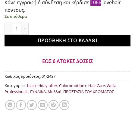
Κάνε εγγραφή ή σύνδεση και κέρδισε
1066
lovehair
was:
τιμή
πόντους.
€16.40.
είναι:
Σε απόθεμα
€10.66.
Wella Professionals Color Motion+Color Protection Shampoo 
ΠΡΟΣΘΉΚΗ ΣΤΟ ΚΑΛΆΘΙ
ΕΩΣ 6 ΑΤΟΚΕΣ ΔΟΣΕΙΣ
Κωδικός προϊόντος:
01-2437
Κατηγορίες:
black friday offer
,
Coloromotion+
,
Hair Care
,
Wella
Professionals
,
ΓΥΝΑΙΚΑ
,
Μαλλιά
,
ΠΡΟΣΤΑΣΙΑ ΤΟΥ ΧΡΩΜΑΤΟΣ