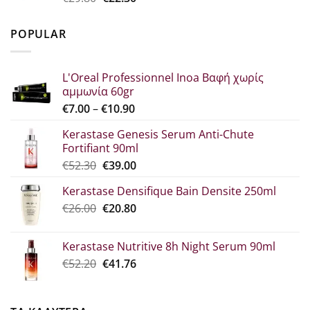
price
τρέχουσα
was:
τιμή
POPULAR
€29.80.
είναι:
€22.30.
L'Oreal Professionnel Inoa Βαφή χωρίς
αμμωνία 60gr
Price
€
7.00
–
€
10.90
range:
Kerastase Genesis Serum Anti-Chute
€7.00
Fortifiant 90ml
through
Original
Η
€
52.30
€
39.00
€10.90
price
τρέχουσα
Kerastase Densifique Bain Densite 250ml
was:
τιμή
Original
Η
€
26.00
€52.30.
€
20.80
είναι:
price
τρέχουσα
€39.00.
was:
τιμή
Kerastase Nutritive 8h Night Serum 90ml
€26.00.
είναι:
Original
Η
€
52.20
€
41.76
€20.80.
price
τρέχουσα
was:
τιμή
€52.20.
είναι: