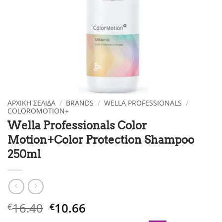
ΑΡΧΙΚΉ ΣΕΛΊΔΑ
/
BRANDS
/
WELLA PROFESSIONALS
/
COLOROMOTION+
Wella Professionals Color
Motion+Color Protection Shampoo
250ml
Original
Η
16.40
10.66
€
€
price
τρέχουσα