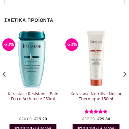
ΣΧΕΤΙΚΆ ΠΡΟΪΌΝΤΑ
-20%
-20%
Kerastase Resistance Bain
Kerastase Nutritive Nectar
Force Architecte 250ml
Thermique 150ml
Original
Η
Original
Η
€
24.00
€
19.20
€
Βαθμολογήθηκε
37.30
€
29.84
α
price
τρέχουσα
price
τρέχουσα
με
5
από 5
was:
τιμή
was:
τιμή
ΠΡΟΣΘΉΚΗ ΣΤΟ ΚΑΛΆΘΙ
ΠΡΟΣΘΉΚΗ ΣΤΟ ΚΑΛΆΘΙ