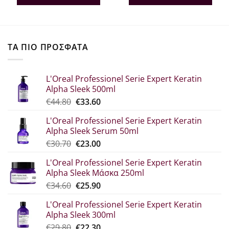
€24.00.
είναι:
€37.30.
είναι:
€19.20.
€29.84.
ΤΑ ΠΙΟ ΠΡΟΣΦΑΤΑ
L'Oreal Professionel Serie Expert Keratin
Alpha Sleek 500ml
Original
Η
€
44.80
€
33.60
price
τρέχουσα
L'Oreal Professionel Serie Expert Keratin
was:
τιμή
Alpha Sleek Serum 50ml
€44.80.
είναι:
Original
Η
€
30.70
€
23.00
€33.60.
price
τρέχουσα
L'Oreal Professionel Serie Expert Keratin
was:
τιμή
Alpha Sleek Μάσκα 250ml
€30.70.
είναι:
Original
Η
€
34.60
€
25.90
€23.00.
price
τρέχουσα
L'Oreal Professionel Serie Expert Keratin
was:
τιμή
Alpha Sleek 300ml
€34.60.
είναι:
Original
Η
€
29.80
€
22.30
€25.90.