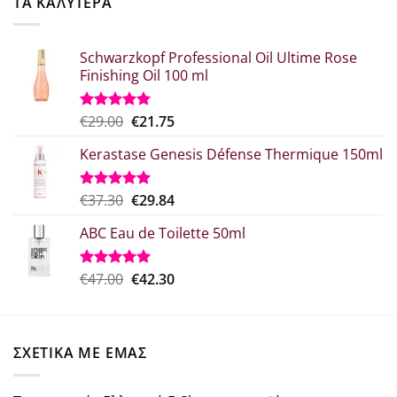
ΤΑ ΚΑΛΥΤΕΡΑ
€41.76.
Schwarzkopf Professional Oil Ultime Rose
Finishing Oil 100 ml
Original
Η
€
29.00
€
21.75
Βαθμολογήθηκε
με
5.00
price
τρέχουσα
από 5
Kerastase Genesis Défense Thermique 150ml
was:
τιμή
€29.00.
είναι:
€21.75.
Original
Η
€
37.30
€
29.84
Βαθμολογήθηκε
με
5.00
price
τρέχουσα
από 5
ABC Eau de Toilette 50ml
was:
τιμή
€37.30.
είναι:
€29.84.
Original
Η
€
47.00
€
42.30
Βαθμολογήθηκε
με
5.00
price
τρέχουσα
από 5
was:
τιμή
€47.00.
είναι:
ΣΧΕΤΙΚΑ ΜΕ ΕΜΑΣ
€42.30.