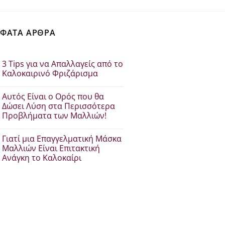
€29.84.
ΦΑΤΑ ΑΡΘΡΑ
3 Tips για να Απαλλαγείς από το
Καλοκαιρινό Φριζάρισμα
Δεν
υπάρχουν
Αυτός Είναι ο Ορός που θα
σχόλια
στο
Δώσει Λύση στα Περισσότερα
3
Προβλήματα των Μαλλιών!
Tips
για
Δεν
να
υπάρχουν
Απαλλαγείς
Γιατί μια Επαγγελματική Μάσκα
σχόλια
από
στο
Μαλλιών Είναι Επιτακτική
το
Αυτός
Καλοκαιρινό
Ανάγκη το Καλοκαίρι
Είναι
Φριζάρισμα
ο
Δεν
Ορός
υπάρχουν
που
σχόλια
θα
στο
Δώσει
Γιατί
Λύση
μια
στα
Επαγγελματική
Περισσότερα
Μάσκα
Προβλήματα
Μαλλιών
των