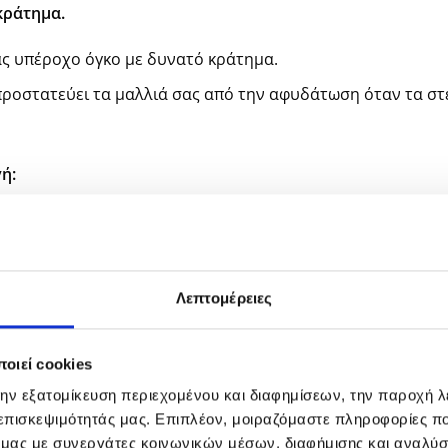
κράτημα.
ς υπέροχο όγκο με δυνατό κράτημα.
ροστατεύει τα μαλλιά σας από την αφυδάτωση όταν τα στε
ή:
ό τη χρήση.
 ομοιόμορφα από τη ρίζα έως τις άκρες.
ια κράτημα του όγκου.
Λεπτομέρειες
οιεί cookies
την εξατομίκευση περιεχομένου και διαφημίσεων, την παροχή 
 επισκεψιμότητάς μας. Επιπλέον, μοιραζόμαστε πληροφορίες π
ό μας με συνεργάτες κοινωνικών μέσων, διαφήμισης και αναλύσ