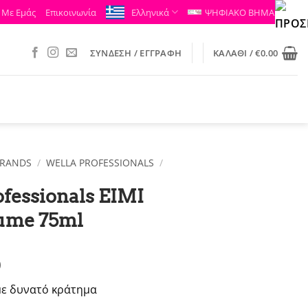
 Με Εμάς
Επικοινωνία
Ελληνικά
ΨΗΦΙΑΚΟ ΒΗΜΑ
ΣΎΝΔΕΣΗ / ΕΓΓΡΑΦΉ
ΚΑΛΆΘΙ /
€
0.00
RANDS
/
WELLA PROFESSIONALS
/
fessionals EIMI
lume 75ml
nal
Η
0
τρέχουσα
με δυνατό κράτημα
τιμή