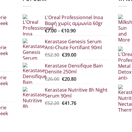
rie
L'Oreal Professionnel Inoa
leek
Βαφή χωρίς αμμωνία 60gr
Price
€
7.00
–
€
10.90
range:
Kerastase Genesis Serum
σα
€7.00
rie
Anti-Chute Fortifiant 90ml
through
leek
Original
Η
€
52.30
€
39.00
€10.90
price
τρέχουσα
Kerastase Densifique Bain
was:
τιμή
Densite 250ml
σα
€52.30.
είναι:
rie
Original
Η
€
26.00
€
20.80
€39.00.
leek
price
τρέχουσα
Kerastase Nutritive 8h Night
was:
τιμή
Serum 90ml
€26.00.
είναι:
σα
Original
Η
€
52.20
€
41.76
€20.80.
rie
price
τρέχουσα
leek
was:
τιμή
€52.20.
είναι:
€41.76.