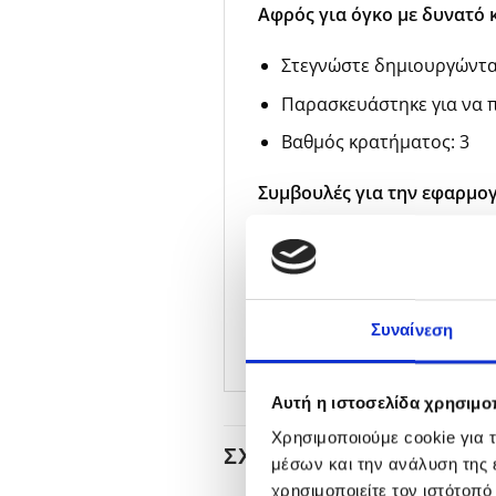
Αφρός για όγκο με δυνατό 
Στεγνώστε δημιουργώντα
Παρασκευάστηκε για να π
Βαθμός κρατήματος: 3
Συμβουλές για την εφαρμογ
Ανακινήστε καλά πριν απ
Σε νωπά μαλλιά, απλώστε
Στεγνώστε με πιστολάκι γ
Συναίνεση
Αυτή η ιστοσελίδα χρησιμοπ
Χρησιμοποιούμε cookie για 
ΣΧΕΤΙΚΆ ΠΡΟΪΌΝΤΑ
μέσων και την ανάλυση της
χρησιμοποιείτε τον ιστότοπ