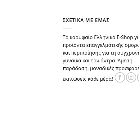
price
τρέχου
was:
τιμή
€29.80.
είναι:
ΣΧΕΤΙΚΑ ΜΕ ΕΜΑΣ
€22.30.
Το κορυφαίο Ελληνικό E-Shop γι
προϊόντα επαγγελματικής ομορ
και περιποίησης για τη σύγχρον
γυναίκα και τον άντρα. Άμεση
παράδοση, μοναδικές προσφορέ
εκπτώσεις κάθε μέρα!