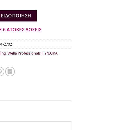
0.
είναι:
€5.50.
 ΕΙΔΟΠΟΊΗΣΗ
Σ 6 ΑΤΟΚΕΣ ΔΟΣΕΙΣ
01-2702
ling
,
Wella Professionals
,
ΓΥΝΑΙΚΑ
,