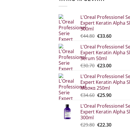
L'Oreal Professionel Se
Expert Keratin Alpha S
500ml
Original
Η
€
44.80
€
33.60
price
τρέχου
L'Oreal Professionel Se
was:
τιμή
Expert Keratin Alpha S
€44.80.
είναι:
Serum 50ml
€33.60.
Original
Η
€
30.70
€
23.00
price
τρέχου
L'Oreal Professionel Se
was:
τιμή
Expert Keratin Alpha S
€30.70.
είναι:
Μάσκα 250ml
€23.00.
Original
Η
€
34.60
€
25.90
price
τρέχου
L'Oreal Professionel Se
was:
τιμή
Expert Keratin Alpha S
€34.60.
είναι:
300ml
€25.90.
Original
Η
€
29.80
€
22.30