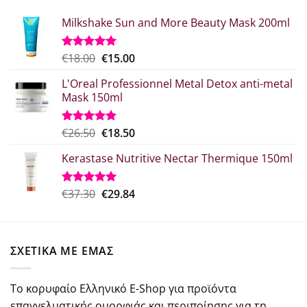
Milkshake Sun and More Beauty Mask 200ml
Original
Η
€
18.00
€
15.00
Βαθμολογήθηκε
με
5.00
price
τρέχουσα
από 5
L'Oreal Professionnel Metal Detox anti-metal
was:
τιμή
Mask 150ml
€18.00.
είναι:
€15.00.
Original
Η
€
26.50
€
18.50
Βαθμολογήθηκε
με
5.00
price
τρέχουσα
από 5
Kerastase Nutritive Nectar Thermique 150ml
was:
τιμή
€26.50.
είναι:
€18.50.
Original
Η
€
37.30
€
29.84
Βαθμολογήθηκε
με
5.00
price
τρέχουσα
από 5
was:
τιμή
€37.30.
είναι:
ΣΧΕΤΙΚΑ ΜΕ ΕΜΑΣ
€29.84.
Το κορυφαίο Ελληνικό E-Shop για προϊόντα
επαγγελματικής ομορφιάς και περιποίησης για τη