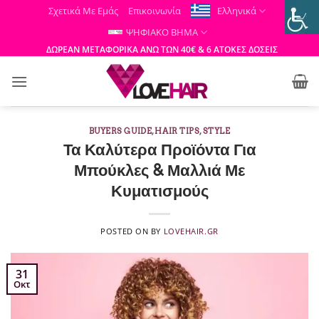
Μετάβαση
Σχετικά Με Εμάς
Επικοινωνία
Ελληνικά
στο
ΨΗΦΙΑΚΟ ΒΗΜΑ
περιεχόμενο
ΔΩΡΕΑΝ ΜΕΤΑΦΟΡΙΚΑ ΑΝΩ ΤΩΝ 40€ & 6 ΑΤΟΚΕΣ ΔΟΣΕΙΣ
BUYERS GUIDE
,
HAIR TIPS
,
STYLE
Τα Καλύτερα Προϊόντα Για
Μπούκλες & Μαλλιά Με
Κυματισμούς
POSTED ON
BY
LOVEHAIR.GR
31
Οκτ