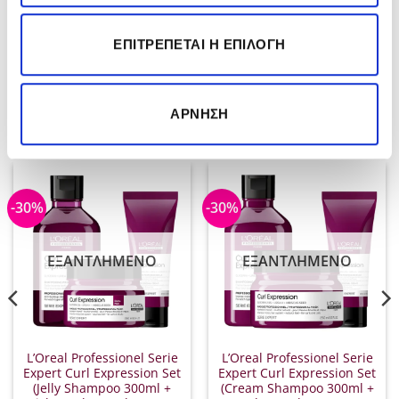
δάχτυλα.
Αφήστε τα μαλλιά να στεγνώσουν φυσικά ή στεγνώστε
ΕΠΙΤΡΈΠΕΤΑΙ Η ΕΠΙΛΟΓΉ
απαλά με φυσούνα.
Φρεσκάρετε τις ρίζες την επόμενη ημέρα με το
Mad
ΆΡΝΗΣΗ
About Waves Dry Shampoo
.
-30%
-30%
ΕΞΑΝΤΛΗΜΈΝΟ
ΕΞΑΝΤΛΗΜΈΝΟ
L’Oreal Professionel Serie
L’Oreal Professionel Serie
Expert Curl Expression Set
Expert Curl Expression Set
(Jelly Shampoo 300ml +
(Cream Shampoo 300ml +