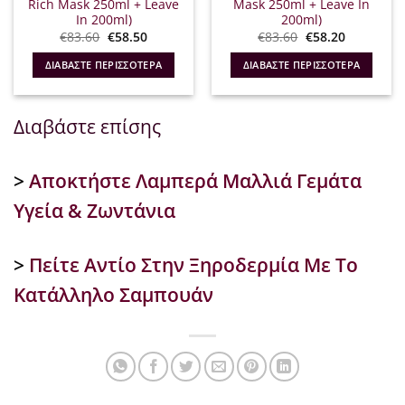
Rich Mask 250ml + Leave
Mask 250ml + Leave In
In 200ml)
200ml)
Original
Η
Original
Η
€
83.60
€
58.50
€
83.60
€
58.20
α
price
τρέχουσα
price
τρέχουσα
was:
τιμή
was:
τιμή
ΔΙΑΒΆΣΤΕ ΠΕΡΙΣΣΌΤΕΡΑ
ΔΙΑΒΆΣΤΕ ΠΕΡΙΣΣΌΤΕΡΑ
€83.60.
είναι:
€83.60.
είναι:
€58.50.
€58.20.
Διαβάστε επίσης
>
Αποκτήστε Λαμπερά Μαλλιά Γεμάτα
Υγεία & Ζωντάνια
>
Πείτε Αντίο Στην Ξηροδερμία Με Το
Κατάλληλο Σαμπουάν