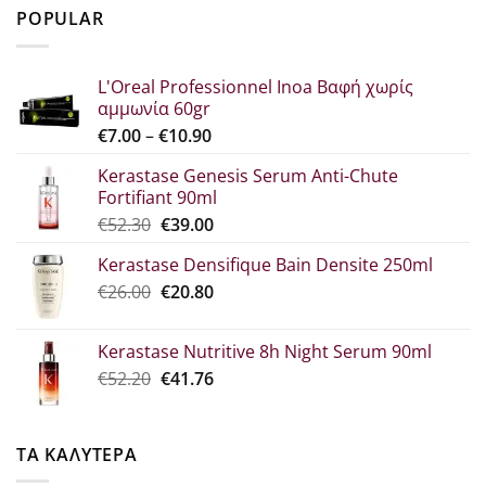
was:
τιμή
POPULAR
€29.80.
είναι:
€22.30.
L'Oreal Professionnel Inoa Βαφή χωρίς
αμμωνία 60gr
Price
€
7.00
–
€
10.90
range:
Kerastase Genesis Serum Anti-Chute
€7.00
Fortifiant 90ml
through
Original
Η
€
52.30
€
39.00
€10.90
price
τρέχουσα
Kerastase Densifique Bain Densite 250ml
was:
τιμή
Original
Η
€
26.00
€52.30.
€
20.80
είναι:
price
τρέχουσα
€39.00.
was:
τιμή
Kerastase Nutritive 8h Night Serum 90ml
€26.00.
είναι:
Original
Η
€
52.20
€
41.76
€20.80.
price
τρέχουσα
was:
τιμή
€52.20.
είναι:
ΤΑ ΚΑΛΥΤΕΡΑ
€41.76.