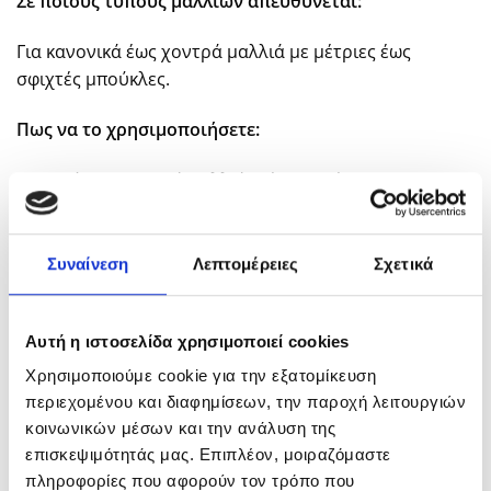
Σε ποιους τύπους μαλλιών απευθύνεται:
Για κανονικά έως χοντρά μαλλιά με μέτριες έως
σφιχτές μπούκλες.
Πως να το χρησιμοποιήσετε:
Εφαρμόστε σε νωπά μαλλιά. Δώστε σχήμα στις
μπούκλες με τα δάχτυλά σας. Μην ξεβγάλετε το
προϊόν και αφήστε τα μαλλιά να στεγνώσουν φυσικά ή
στεγνώστε τα απαλά με τη φυσούνα.
Συναίνεση
Λεπτομέρειες
Σχετικά
Schwarzkopf Professional Μad Αbout Waves –
Windy Texture Balm
Αυτή η ιστοσελίδα χρησιμοποιεί cookies
Το προϊόν αυτό είναι ένα balm με γλυκερίνη και κερί
Χρησιμοποιούμε cookie για την εξατομίκευση
μέλισσας που δαμάζει και δίνει σχήμα στα
περιεχομένου και διαφημίσεων, την παροχή λειτουργιών
φριζαρισμένα κυματιστά μαλλιά.
κοινωνικών μέσων και την ανάλυση της
επισκεψιμότητάς μας. Επιπλέον, μοιραζόμαστε
Το balm της Schwarzkopf τιθασεύει τα κυματιστά
πληροφορίες που αφορούν τον τρόπο που