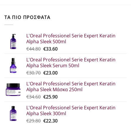
ΤΑ ΠΙΟ ΠΡΟΣΦΑΤΑ
L'Oreal Professionel Serie Expert Keratin
Alpha Sleek 500ml
Original
Η
€
44.80
€
33.60
price
τρέχουσα
L'Oreal Professionel Serie Expert Keratin
was:
τιμή
Alpha Sleek Serum 50ml
€44.80.
είναι:
Original
Η
€
30.70
€
23.00
€33.60.
price
τρέχουσα
L'Oreal Professionel Serie Expert Keratin
was:
τιμή
Alpha Sleek Μάσκα 250ml
€30.70.
είναι:
Original
Η
€
34.60
€
25.90
€23.00.
price
τρέχουσα
L'Oreal Professionel Serie Expert Keratin
was:
τιμή
Alpha Sleek 300ml
€34.60.
είναι:
Original
Η
€
29.80
€
22.30
€25.90.
price
τρέχουσα