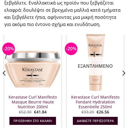
ξεβγάλετε. Εναλλακτικά ως προϊόν που ξεβγάζεται
ελαφρά: δουλέψτε σε βρεγμένα μαλλιά κατά τμήματα
και ξεβγάλετε ήπια, αφήνοντας μια μικρή ποσότητα
για ακόμα πιο έντονο σχήμα και ενυδάτωση.
-20%
-20%
ΕΞΑΝΤΛΗΜΈΝΟ
Kerastase Curl Manifesto
Kerastase Curl Manifesto
Masque Beurre Haute
Fondant Hydratation
Nutrition 200ml
Essentielle 250ml
Original
Η
Original
Η
€
52.30
€
41.84
€
33.20
€
26.56
α
price
τρέχουσα
price
τρέχουσα
was:
τιμή
was:
τιμή
ΠΡΟΣΘΉΚΗ ΣΤΟ ΚΑΛΆΘΙ
ΔΙΑΒΆΣΤΕ ΠΕΡΙΣΣΌΤΕΡΑ
€52.30.
είναι:
€33.20.
είναι:
€41.84.
€26.56.