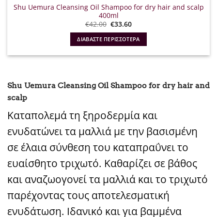
Shu Uemura Cleansing Oil Shampoo for dry hair and scalp
400ml
Original
Η
€
42.00
€
33.60
price
τρέχουσα
was:
τιμή
ΔΙΑΒΆΣΤΕ ΠΕΡΙΣΣΌΤΕΡΑ
€42.00.
είναι:
€33.60.
Shu Uemura Cleansing Oil Shampoo for dry hair and
scalp
Καταπολεμά τη ξηροδερμία και
ενυδατώνει τα μαλλιά με την βασισμένη
σε έλαια σύνθεση του καταπραΰνει το
ευαίσθητο τριχωτό. Καθαρίζει σε βάθος
και αναζωογονεί τα μαλλιά και το τριχωτό
παρέχοντας τους αποτελεσματική
ενυδάτωση. Ιδανικό και για βαμμένα