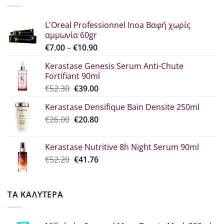
€22.30.
L'Oreal Professionnel Inoa Βαφή χωρίς
αμμωνία 60gr
Price
€
7.00
–
€
10.90
range:
Kerastase Genesis Serum Anti-Chute
€7.00
Fortifiant 90ml
through
Original
Η
€
52.30
€
39.00
€10.90
price
τρέχουσα
Kerastase Densifique Bain Densite 250ml
was:
τιμή
Original
Η
€
26.00
€52.30.
€
20.80
είναι:
price
τρέχουσα
€39.00.
was:
τιμή
Kerastase Nutritive 8h Night Serum 90ml
€26.00.
είναι:
Original
Η
€
52.20
€
41.76
€20.80.
price
τρέχουσα
was:
τιμή
€52.20.
είναι:
ΤΑ ΚΑΛΥΤΕΡΑ
€41.76.