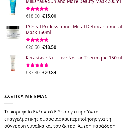
Milkshake Sun and More Beauty Mask 200ml
Original
Η
€
18.00
€
15.00
Βαθμολογήθηκε
με
5.00
price
τρέχουσα
από 5
L'Oreal Professionnel Metal Detox anti-metal
was:
τιμή
Mask 150ml
€18.00.
είναι:
€15.00.
Original
Η
€
26.50
€
18.50
Βαθμολογήθηκε
με
5.00
price
τρέχουσα
από 5
Kerastase Nutritive Nectar Thermique 150ml
was:
τιμή
€26.50.
είναι:
€18.50.
Original
Η
€
37.30
€
29.84
Βαθμολογήθηκε
με
5.00
price
τρέχουσα
από 5
was:
τιμή
€37.30.
είναι:
ΣΧΕΤΙΚΑ ΜΕ ΕΜΑΣ
€29.84.
Το κορυφαίο Ελληνικό E-Shop για προϊόντα
επαγγελματικής ομορφιάς και περιποίησης για τη
σύγχρονη γυναίκα και τον άντρα. Άμεση παράδοση,