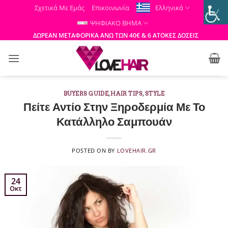
Μετάβαση
Σχετικά Με Εμάς
Επικοινωνία
Ελληνικά
στο
ΨΗΦΙΑΚΟ ΒΗΜΑ
περιεχόμενο
ΔΩΡΕΑΝ ΜΕΤΑΦΟΡΙΚΑ ΑΝΩ ΤΩΝ 40€ & 6 ΑΤΟΚΕΣ ΔΟΣΕΙΣ
BUYERS GUIDE
,
HAIR TIPS
,
STYLE
Πείτε Αντίο Στην Ξηροδερμία Με Το
Κατάλληλο Σαμπουάν
POSTED ON
BY
LOVEHAIR.GR
24
Οκτ