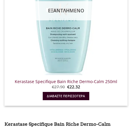
ΕΞΑΝΤΛΗΜΈΝΟ
Kerastase Specifique Bain Riche Dermo-Calm 250ml
Original
Η
€
27.90
€
22.32
price
τρέχουσα
was:
τιμή
ΔΙΑΒΆΣΤΕ ΠΕΡΙΣΣΌΤΕΡΑ
€27.90.
είναι:
€22.32.
Kerastase Specifique Bain Riche Dermo-Calm