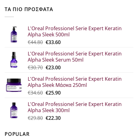
ΤΑ ΠΙΟ ΠΡΟΣΦΑΤΑ
L'Oreal Professionel Serie Expert Keratin
Alpha Sleek 500ml
Original
Η
€
44.80
€
33.60
price
τρέχουσα
L'Oreal Professionel Serie Expert Keratin
was:
τιμή
Alpha Sleek Serum 50ml
€44.80.
είναι:
Original
Η
€
30.70
€
23.00
€33.60.
price
τρέχουσα
L'Oreal Professionel Serie Expert Keratin
was:
τιμή
Alpha Sleek Μάσκα 250ml
€30.70.
είναι:
Original
Η
€
34.60
€
25.90
€23.00.
price
τρέχουσα
L'Oreal Professionel Serie Expert Keratin
was:
τιμή
Alpha Sleek 300ml
€34.60.
είναι:
Original
Η
€
29.80
€
22.30
€25.90.
price
τρέχουσα
was:
τιμή
POPULAR
€29.80.
είναι: