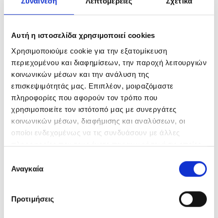
Συναίνεση
Λεπτομέρειες
Σχετικά
Kerastase Specifique Bain Vital Dermocalm
Ένα υποαλλεργικό σαμπουάν
Αυτή η ιστοσελίδα χρησιμοποιεί cookies
καταπολέμησης της ξηροδερμίας για
Χρησιμοποιούμε cookie για την εξατομίκευση
περιεχομένου και διαφημίσεων, την παροχή λειτουργιών
κανονικά μαλλιά έως μεικτά μαλλιά. Το
κοινωνικών μέσων και την ανάλυση της
σαμπουάν της
Kerastase
καθαρίζει σε
επισκεψιμότητάς μας. Επιπλέον, μοιραζόμαστε
βάθος και ενυδατώνει το τριχωτό της
πληροφορίες που αφορούν τον τρόπο που
χρησιμοποιείτε τον ιστότοπό μας με συνεργάτες
κεφαλής, ανακουφίζοντάς το από τους
κοινωνικών μέσων, διαφήμισης και αναλύσεων, οι
ερεθισμούς και τις φλεγμονές. Βάζει τέλος
οποίοι ενδεχομένως να τις συνδυάσουν με άλλες
πληροφορίες που τους έχετε παραχωρήσει ή τις οποίες
στον κνησμό και την ενόχληση ενώ
έχουν συλλέξει σε σχέση με την από μέρους σας χρήση
Επιλογή
απομακρύνει τους ρύπους από το
των υπηρεσιών τους.
Αναγκαία
συγκατάθεσης
τριχωτό και τα μαλλιά.
Προτιμήσεις