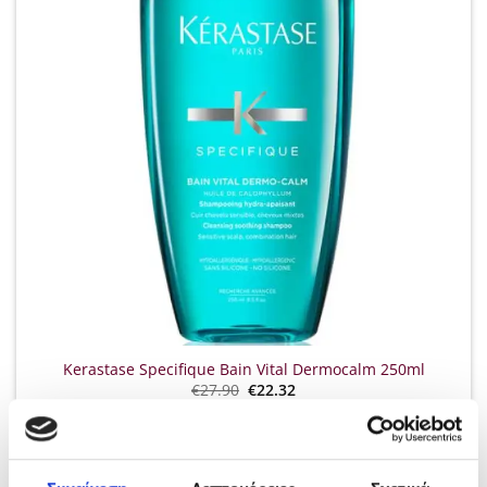
Kerastase Specifique Bain Vital Dermocalm 250ml
Original
Η
€
27.90
€
22.32
price
τρέχουσα
was:
τιμή
ΠΡΟΣΘΉΚΗ ΣΤΟ ΚΑΛΆΘΙ
€27.90.
είναι:
€22.32.