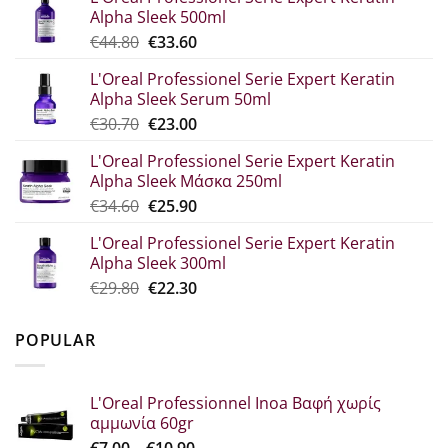
Alpha Sleek 500ml
Original
Η
€
44.80
€
33.60
price
τρέχουσα
L'Oreal Professionel Serie Expert Keratin
was:
τιμή
Alpha Sleek Serum 50ml
€44.80.
είναι:
Original
Η
€
30.70
€
23.00
€33.60.
price
τρέχουσα
L'Oreal Professionel Serie Expert Keratin
was:
τιμή
Alpha Sleek Μάσκα 250ml
€30.70.
είναι:
Original
Η
€
34.60
€
25.90
€23.00.
price
τρέχουσα
L'Oreal Professionel Serie Expert Keratin
was:
τιμή
Alpha Sleek 300ml
€34.60.
είναι:
Original
Η
€
29.80
€
22.30
€25.90.
price
τρέχουσα
was:
τιμή
POPULAR
€29.80.
είναι:
€22.30.
L'Oreal Professionnel Inoa Βαφή χωρίς
αμμωνία 60gr
Price
€
7.00
–
€
10.90