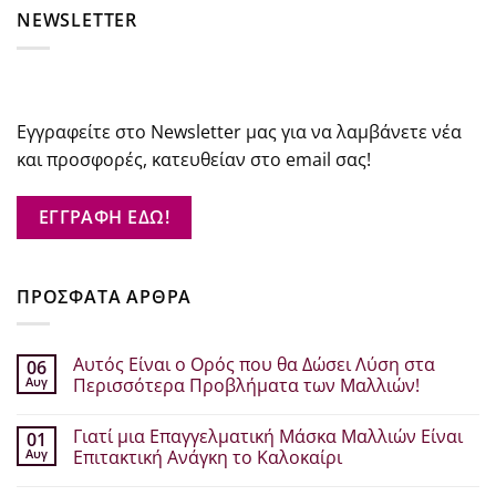
NEWSLETTER
Εγγραφείτε στο Newsletter μας για να λαμβάνετε νέα
και προσφορές, κατευθείαν στο email σας!
ΕΓΓΡΑΦΗ ΕΔΩ!
ΠΡΟΣΦΑΤΑ ΑΡΘΡΑ
Αυτός Είναι ο Ορός που θα Δώσει Λύση στα
06
Αυγ
Περισσότερα Προβλήματα των Μαλλιών!
Δεν
υπάρχουν
Γιατί μια Επαγγελματική Μάσκα Μαλλιών Είναι
01
σχόλια
στο
Αυγ
Επιτακτική Ανάγκη το Καλοκαίρι
Αυτός
Είναι
Δεν
ο
υπάρχουν