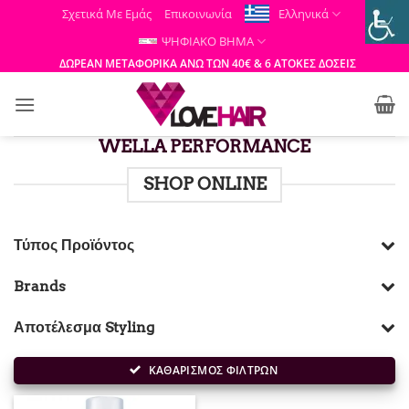
Μετάβαση
Σχετικά Με Εμάς
Επικοινωνία
Ελληνικά
στο
ΨΗΦΙΑΚΟ ΒΗΜΑ
περιεχόμενο
ΔΩΡΕΑΝ ΜΕΤΑΦΟΡΙΚΑ ΑΝΩ ΤΩΝ 40€ & 6 ΑΤΟΚΕΣ ΔΟΣΕΙΣ
WELLA PERFORMANCE
SHOP ONLINE
Τύπος Προϊόντος
Brands
Αποτέλεσμα Styling
ΚΑΘΑΡΙΣΜΟΣ ΦΙΛΤΡΩΝ