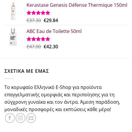
price
τρέχουσα
από 5
Kerastase Genesis Défense Thermique 150ml
was:
τιμή
€29.00.
είναι:
€21.75.
Original
Η
€
37.30
€
29.84
Βαθμολογήθηκε
με
5.00
price
τρέχουσα
από 5
ABC Eau de Toilette 50ml
was:
τιμή
€37.30.
είναι:
€29.84.
Original
Η
€
47.00
€
42.30
Βαθμολογήθηκε
με
5.00
price
τρέχουσα
από 5
was:
τιμή
€47.00.
είναι:
ΣΧΕΤΙΚΑ ΜΕ ΕΜΑΣ
€42.30.
Το κορυφαίο Ελληνικό E-Shop για προϊόντα
επαγγελματικής ομορφιάς και περιποίησης για τη
σύγχρονη γυναίκα και τον άντρα. Άμεση παράδοση,
μοναδικές προσφορές και εκπτώσεις κάθε μέρα!