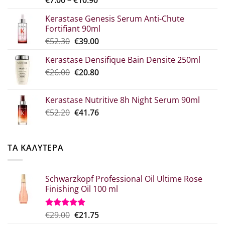
range:
Kerastase Genesis Serum Anti-Chute
€7.00
Fortifiant 90ml
through
Original
Η
€
52.30
€
39.00
€10.90
price
τρέχουσα
Kerastase Densifique Bain Densite 250ml
was:
τιμή
Original
Η
€
26.00
€52.30.
€
20.80
είναι:
price
τρέχουσα
€39.00.
was:
τιμή
Kerastase Nutritive 8h Night Serum 90ml
€26.00.
είναι:
Original
Η
€
52.20
€
41.76
€20.80.
price
τρέχουσα
was:
τιμή
€52.20.
είναι:
ΤΑ ΚΑΛΥΤΕΡΑ
€41.76.
Schwarzkopf Professional Oil Ultime Rose
Finishing Oil 100 ml
Original
Η
€
29.00
€
21.75
Βαθμολογήθηκε
με
5.00