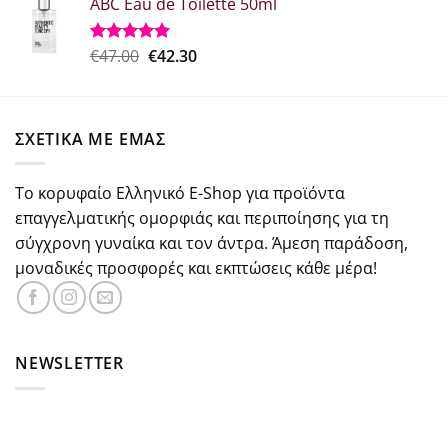
ABC Eau de Toilette 50ml
was:
τιμή
€37.30.
είναι:
€29.84.
Original
Η
€
47.00
€
42.30
Βαθμολογήθηκε
με
5.00
price
τρέχουσα
από 5
was:
τιμή
€47.00.
είναι:
ΣΧΕΤΙΚΑ ΜΕ ΕΜΑΣ
€42.30.
Το κορυφαίο Ελληνικό E-Shop για προϊόντα
επαγγελματικής ομορφιάς και περιποίησης για τη
σύγχρονη γυναίκα και τον άντρα. Άμεση παράδοση,
μοναδικές προσφορές και εκπτώσεις κάθε μέρα!
NEWSLETTER