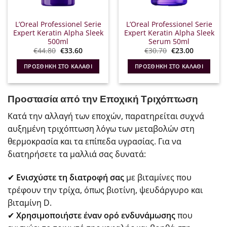
L’Oreal Professionel Serie
L’Oreal Professionel Serie
Expert Keratin Alpha Sleek
Expert Keratin Alpha Sleek
500ml
Serum 50ml
Original
Η
Original
Η
€
44.80
€
33.60
€
30.70
€
23.00
price
τρέχουσα
price
τρέχουσα
was:
τιμή
was:
τιμή
ΠΡΟΣΘΉΚΗ ΣΤΟ ΚΑΛΆΘΙ
ΠΡΟΣΘΉΚΗ ΣΤΟ ΚΑΛΆΘΙ
€44.80.
είναι:
€30.70.
είναι:
€33.60.
€23.00.
Προστασία από την Εποχική Τριχόπτωση
Κατά την αλλαγή των εποχών, παρατηρείται συχνά
αυξημένη τριχόπτωση λόγω των μεταβολών στη
θερμοκρασία και τα επίπεδα υγρασίας. Για να
διατηρήσετε τα μαλλιά σας δυνατά:
✔
Ενισχύστε τη διατροφή σας
με βιταμίνες που
τρέφουν την τρίχα, όπως βιοτίνη, ψευδάργυρο και
βιταμίνη D.
✔
Χρησιμοποιήστε έναν ορό ενδυνάμωσης
που