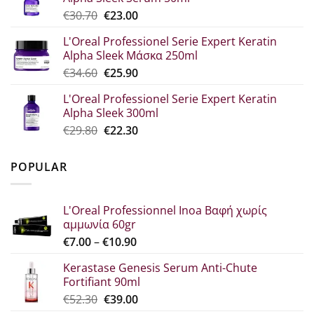
€44.80.
είναι:
Original
Η
€
30.70
€
23.00
€33.60.
price
τρέχουσα
L'Oreal Professionel Serie Expert Keratin
was:
τιμή
Alpha Sleek Μάσκα 250ml
€30.70.
είναι:
Original
Η
€
34.60
€
25.90
€23.00.
price
τρέχουσα
L'Oreal Professionel Serie Expert Keratin
was:
τιμή
Alpha Sleek 300ml
€34.60.
είναι:
Original
Η
€
29.80
€
22.30
€25.90.
price
τρέχουσα
was:
τιμή
POPULAR
€29.80.
είναι:
€22.30.
L'Oreal Professionnel Inoa Βαφή χωρίς
αμμωνία 60gr
Price
€
7.00
–
€
10.90
range:
Kerastase Genesis Serum Anti-Chute
€7.00
Fortifiant 90ml
through
Original
Η
€
52.30
€
39.00
€10.90
price
τρέχουσα