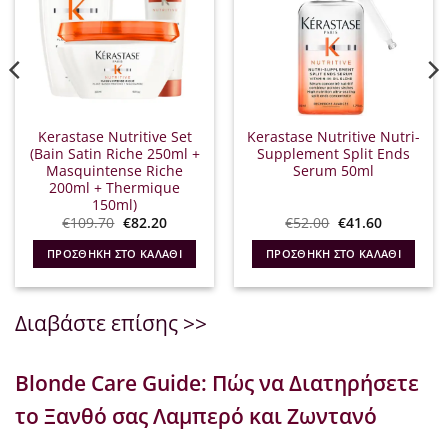
Kerastase Nutritive Set
Kerastase Nutritive Nutri-
(Bain Satin Riche 250ml +
Supplement Split Ends
Masquintense Riche
Serum 50ml
200ml + Thermique
150ml)
Original
Η
Original
Η
€
109.70
€
82.20
€
52.00
€
41.60
α
price
τρέχουσα
price
τρέχουσα
was:
τιμή
was:
τιμή
ΠΡΟΣΘΉΚΗ ΣΤΟ ΚΑΛΆΘΙ
ΠΡΟΣΘΉΚΗ ΣΤΟ ΚΑΛΆΘΙ
€109.70.
είναι:
€52.00.
είναι:
€82.20.
€41.60.
Διαβάστε επίσης >>
Blonde Care Guide: Πώς να Διατηρήσετε
το Ξανθό σας Λαμπερό και Ζωντανό