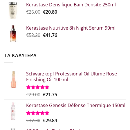
Kerastase Densifique Bain Densite 250ml
was:
τιμή
Original
Η
€
26.00
€52.30.
€
20.80
είναι:
price
τρέχουσα
€39.00.
was:
τιμή
Kerastase Nutritive 8h Night Serum 90ml
€26.00.
είναι:
Original
Η
€
52.20
€
41.76
€20.80.
price
τρέχουσα
was:
τιμή
€52.20.
είναι:
ΤΑ ΚΑΛΥΤΕΡΑ
€41.76.
Schwarzkopf Professional Oil Ultime Rose
Finishing Oil 100 ml
Original
Η
€
29.00
€
21.75
Βαθμολογήθηκε
με
5.00
price
τρέχουσα
από 5
Kerastase Genesis Défense Thermique 150ml
was:
τιμή
€29.00.
είναι:
€21.75.
Original
Η
€
37.30
€
29.84
Βαθμολογήθηκε
με
5.00
price
τρέχουσα
από 5