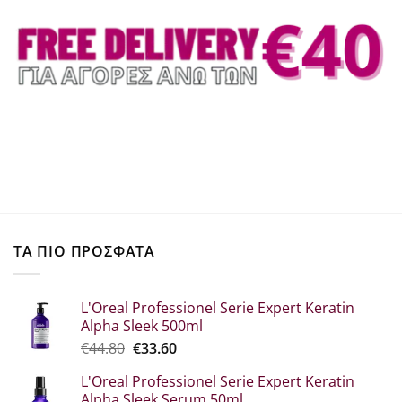
ΤΑ ΠΙΟ ΠΡΟΣΦΑΤΑ
L'Oreal Professionel Serie Expert Keratin
Alpha Sleek 500ml
Original
Η
€
44.80
€
33.60
price
τρέχουσα
L'Oreal Professionel Serie Expert Keratin
was:
τιμή
Alpha Sleek Serum 50ml