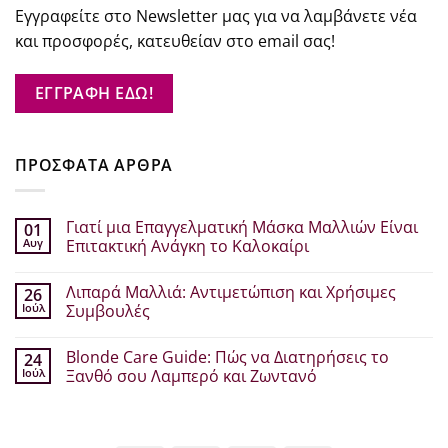
Εγγραφείτε στο Newsletter μας για να λαμβάνετε νέα
και προσφορές, κατευθείαν στο email σας!
ΕΓΓΡΑΦΗ ΕΔΩ!
ΠΡΟΣΦΑΤΑ ΑΡΘΡΑ
Γιατί μια Επαγγελματική Μάσκα Μαλλιών Είναι
01
Αυγ
Επιτακτική Ανάγκη το Καλοκαίρι
Δεν
υπάρχουν
Λιπαρά Μαλλιά: Αντιμετώπιση και Χρήσιμες
26
σχόλια
στο
Ιούλ
Συμβουλές
Γιατί
μια
Δεν
Επαγγελματική
υπάρχουν
Blonde Care Guide: Πώς να Διατηρήσεις το
24
Μάσκα
σχόλια
Μαλλιών
στο
Ιούλ
Ξανθό σου Λαμπερό και Ζωντανό
Είναι
Λιπαρά
Επιτακτική
Μαλλιά:
Δεν
Ανάγκη
Αντιμετώπιση
υπάρχουν
το
και
σχόλια
Καλοκαίρι
Χρήσιμες
στο