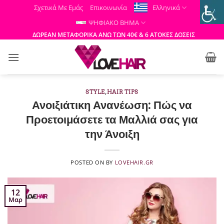
Μετάβαση
Σχετικά Με Εμάς
Επικοινωνία
Ελληνικά
στο
ΨΗΦΙΑΚΟ ΒΗΜΑ
περιεχόμενο
ΔΩΡΕΑΝ ΜΕΤΑΦΟΡΙΚΑ ΑΝΩ ΤΩΝ 40€ & 6 ΑΤΟΚΕΣ ΔΟΣΕΙΣ
STYLE
,
HAIR TIPS
Ανοιξιάτικη Ανανέωση: Πώς να
Προετοιμάσετε τα Μαλλιά σας για
την Άνοιξη
POSTED ON
BY
LOVEHAIR.GR
12
Μαρ