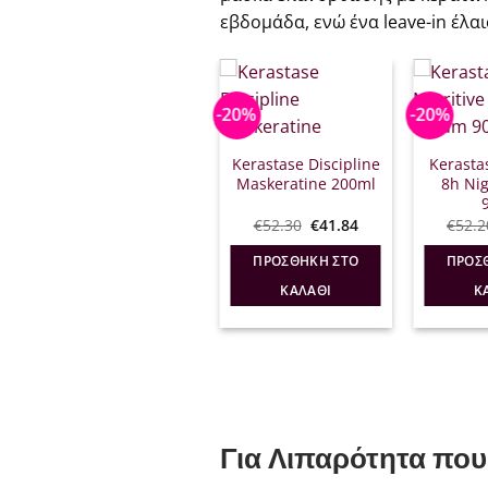
εβδομάδα, ενώ ένα leave-in έλα
-20%
-20%
Kerastase Discipline
Kerasta
Maskeratine 200ml
8h Ni
Original
Η
€
52.30
€
41.84
€
52.2
price
τρέχουσα
was:
τιμή
ΠΡΟΣΘΉΚΗ ΣΤΟ
ΠΡΟΣ
€52.30.
είναι:
€41.84.
ΚΑΛΆΘΙ
Κ
Για Λιπαρότητα που