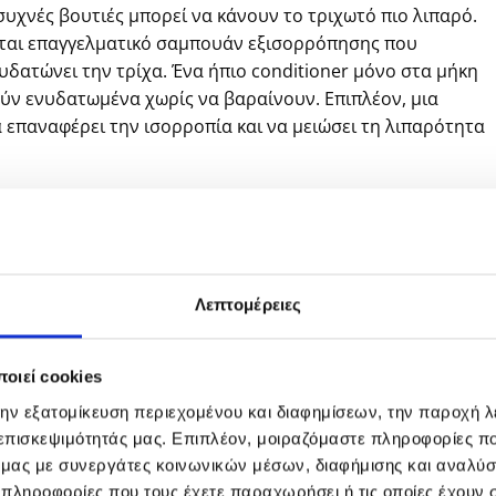
 συχνές βουτιές μπορεί να κάνουν το τριχωτό πιο λιπαρό.
ζεται επαγγελματικό σαμπουάν εξισορρόπησης που
υδατώνει την τρίχα. Ένα ήπιο conditioner μόνο στα μήκη
ούν ενυδατωμένα χωρίς να βαραίνουν. Επιπλέον, μια
α επαναφέρει την ισορροπία και να μειώσει τη λιπαρότητα
-20%
-20%
ΕΞΑΝΤΛΗΜΈΝΟ
se Genesis
Medavita Requilibre
Kerastase
Λεπτομέρειες
 Hydra-
Shampoo 250ml
Specifique Serum
iant 250ml
Potentialiste 90ml
Original
Η
Original
Η
Original
Η
0
€
20.80
€
23.50
€
18.80
€
52.00
€
41.60
price
τρέχουσα
price
τρέχουσα
price
τρέχ
οιεί cookies
was:
τιμή
was:
τιμή
was:
τιμή
ΘΉΚΗ ΣΤΟ
ΠΡΟΣΘΉΚΗ ΣΤΟ
ΔΙΑΒΆΣΤΕ
€26.00.
είναι:
€23.50.
είναι:
€52.00.
είναι
την εξατομίκευση περιεχομένου και διαφημίσεων, την παροχή 
€20.80.
€18.80.
€41.6
ΑΛΆΘΙ
ΚΑΛΆΘΙ
ΠΕΡΙΣΣΌΤΕΡΑ
 επισκεψιμότητάς μας. Επιπλέον, μοιραζόμαστε πληροφορίες π
ό μας με συνεργάτες κοινωνικών μέσων, διαφήμισης και αναλύσ
 πληροφορίες που τους έχετε παραχωρήσει ή τις οποίες έχουν σ