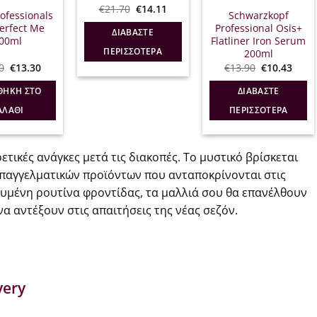
Original
Η
€
21.70
€
14.11
ofessionals
Schwarzkopf
price
τρέχουσα
was:
τιμή
erfect Me
Professional Osis+
ΔΙΑΒΆΣΤΕ
€21.70.
είναι:
00ml
Flatliner Iron Serum
€14.11.
ΠΕΡΙΣΣΌΤΕΡΑ
200ml
Original
Η
Original
Η
0
€
13.30
€
13.90
€
10.43
price
τρέχουσα
price
τρέχ
was:
τιμή
was:
τιμή
ΘΉΚΗ ΣΤΟ
ΔΙΑΒΆΣΤΕ
€16.70.
είναι:
€13.90.
είναι
€13.30.
€10.4
ΑΛΆΘΙ
ΠΕΡΙΣΣΌΤΕΡΑ
ετικές ανάγκες μετά τις διακοπές. Το μυστικό βρίσκεται
παγγελματικών προϊόντων που ανταποκρίνονται στις
ευμένη ρουτίνα φροντίδας, τα μαλλιά σου θα επανέλθουν
 να αντέξουν στις απαιτήσεις της νέας σεζόν.
very