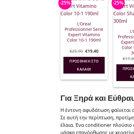
-25%
-25%
L’Oreal
Professionnel Serie
L
Expert Vitamino
Profess
Color 10-1 190ml
Expert
Color
Original
Η
€
25.90
€
19.40
3
price
τρέχουσα
€
17.3
was:
τιμή
ΠΡΟΣΘΉΚΗ ΣΤΟ
€25.90.
είναι:
€19.40.
ΠΡΟΣ
ΚΑΛΆΘΙ
Κ
Για Ξηρά και Εύθρα
Η έντονη αφυδάτωση φαίνεται σ
Σε αυτή την περίπτωση, προτίμ
έλαια. Ένα conditioner πλούσιο
μάσκα επανόρθωσης με κερατίνη