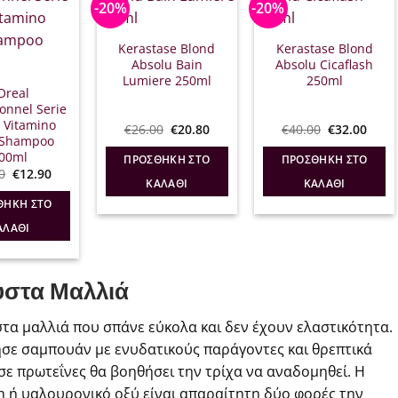
-20%
-20%
Kerastase Blond
Kerastase Blond
Absolu Bain
Absolu Cicaflash
Lumiere 250ml
250ml
’Oreal
ionnel Serie
 Vitamino
Original
Η
Original
Η
€
26.00
€
20.80
€
40.00
€
32.00
 Shampoo
price
τρέχουσα
price
τρέχ
was:
τιμή
was:
τιμή
00ml
ΠΡΟΣΘΉΚΗ ΣΤΟ
ΠΡΟΣΘΉΚΗ ΣΤΟ
€26.00.
είναι:
€40.00.
είναι
Original
Η
0
€
12.90
€20.80.
€32.0
ΚΑΛΆΘΙ
ΚΑΛΆΘΙ
price
τρέχουσα
was:
τιμή
ΘΉΚΗ ΣΤΟ
€17.30.
είναι:
€12.90.
ΑΛΆΘΙ
υστα Μαλλιά
τα μαλλιά που σπάνε εύκολα και δεν έχουν ελαστικότητα.
ησε σαμπουάν με ενυδατικούς παράγοντες και θρεπτικά
 σε πρωτεΐνες θα βοηθήσει την τρίχα να αναδομηθεί. Η
 ή υαλουρονικό οξύ είναι απαραίτητη δύο φορές την