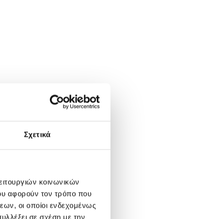
Σχετικά
ουσα
:
λειτουργιών κοινωνικών
0.
ου αφορούν τον τρόπο που
εων, οι οποίοι ενδεχομένως
υλλέξει σε σχέση με την