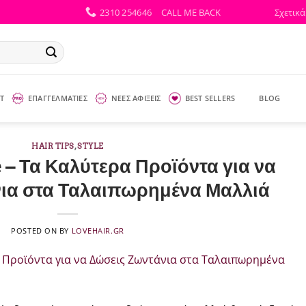
2310 254646
CALL ME BACK
Σχετικά
Τ
ΕΠΑΓΓΕΛΜΑΤΙΕΣ
ΝΕΕΣ ΑΦΙΞΕΙΣ
BEST SELLERS
BLOG
HAIR TIPS
,
STYLE
 – Τα Καλύτερα Προϊόντα για να
ια στα Ταλαιπωρημένα Μαλλιά
POSTED ON
BY
LOVEHAIR.GR