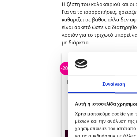
Η ζέστη του καλοκαιριού και οι
Για να το ισορροπήσεις, χρειά
καθαρίζει σε βάθος αλλά δεν αφ
είναι αρκετό ώστε να διατηρηθ
λοσιόν για το τριχωτό μπορεί ν
με διάρκεια.
-20%
-20%
ΕΞΑΝΤΛΗΜΈΝΟ
Kerasta
Συναίνεση
Bain
Fortif
€
26.0
Αυτή η ιστοσελίδα χρησιμοπ
Kerastase
ΠΡΟΣ
Specifique Bain
Χρησιμοποιούμε cookie για 
Κ
Divalent 250ml
μέσων και την ανάλυση της
Original
Η
€
26.00
€
20.80
price
τρέχουσα
χρησιμοποιείτε τον ιστότοπ
was:
τιμή
ΔΙΑΒΆΣΤΕ
να τις συνδυάσουν με άλλες