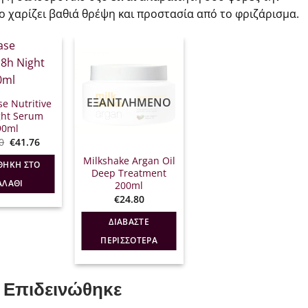
ιο χαρίζει βαθιά θρέψη και προστασία από το φριζάρισμα.
ΕΞΑΝΤΛΗΜΈΝΟ
se Nutritive
ght Serum
90ml
Original
Η
0
€
41.76
price
τρέχουσα
was:
τιμή
Milkshake Argan Oil
ΘΉΚΗ ΣΤΟ
€52.20.
είναι:
Deep Treatment
€41.76.
ΑΛΆΘΙ
200ml
€
24.80
ΔΙΑΒΆΣΤΕ
ΠΕΡΙΣΣΌΤΕΡΑ
 Επιδεινώθηκε