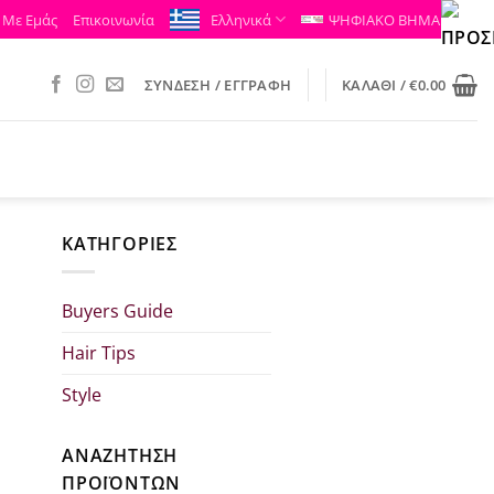
 Με Εμάς
Επικοινωνία
Ελληνικά
ΨΗΦΙΑΚΟ ΒΗΜΑ
ΣΎΝΔΕΣΗ / ΕΓΓΡΑΦΉ
ΚΑΛΆΘΙ /
€
0.00
KΑΤΗΓΟΡΊΕΣ
Buyers Guide
Hair Tips
Style
ΑΝΑΖΗΤΗΣΗ
ΠΡΟΪΟΝΤΩΝ