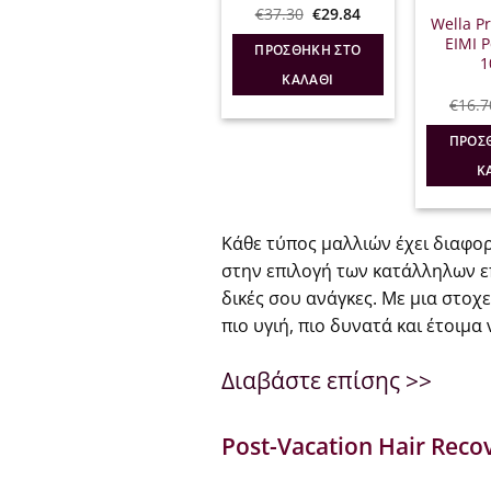
Original
Η
€
37.30
€
29.84
Wella Pr
price
τρέχουσα
was:
τιμή
EIMI P
ΠΡΟΣΘΉΚΗ ΣΤΟ
€37.30.
είναι:
1
€29.84.
ΚΑΛΆΘΙ
€
16.7
ΠΡΟΣ
Κ
Κάθε τύπος μαλλιών έχει διαφορ
στην επιλογή των κατάλληλων ε
δικές σου ανάγκες. Με μια στοχ
πιο υγιή, πιο δυνατά και έτοιμα
Διαβάστε επίσης >>
Post-Vacation Hair Reco