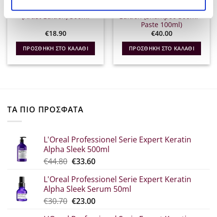
STMNT Hydro Shampoo
STMNT Gift Box Artist
(Artist Edition) 300ml
Edition (Shampoo 300ml +
Paste 100ml)
€
18.90
€
40.00
ΠΡΟΣΘΉΚΗ ΣΤΟ ΚΑΛΆΘΙ
ΠΡΟΣΘΉΚΗ ΣΤΟ ΚΑΛΆΘΙ
ΤΑ ΠΙΟ ΠΡΟΣΦΑΤΑ
L'Oreal Professionel Serie Expert Keratin
Alpha Sleek 500ml
Original
Η
€
44.80
€
33.60
price
τρέχουσα
L'Oreal Professionel Serie Expert Keratin
was:
τιμή
Alpha Sleek Serum 50ml
€44.80.
είναι:
Original
Η
€
30.70
€
23.00
€33.60.
price
τρέχουσα