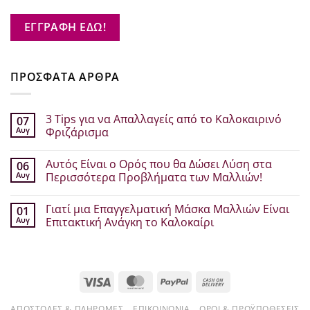
ΕΓΓΡΑΦΗ ΕΔΩ!
ΠΡΟΣΦΑΤΑ ΑΡΘΡΑ
3 Tips για να Απαλλαγείς από το Καλοκαιρινό
07
Αυγ
Φριζάρισμα
Δεν
υπάρχουν
Αυτός Είναι ο Ορός που θα Δώσει Λύση στα
06
σχόλια
στο
Αυγ
Περισσότερα Προβλήματα των Μαλλιών!
3
Tips
Δεν
για
υπάρχουν
Γιατί μια Επαγγελματική Μάσκα Μαλλιών Είναι
01
να
σχόλια
Απαλλαγείς
στο
Αυγ
Επιτακτική Ανάγκη το Καλοκαίρι
από
Αυτός
το
Είναι
Δεν
Καλοκαιρινό
ο
υπάρχουν
Φριζάρισμα
Ορός
σχόλια
που
στο
θα
Γιατί
Visa
MasterCard
PayPal
Cash
Δώσει
μια
Λύση
Επαγγελματική
On
στα
Μάσκα
Περισσότερα
Μαλλιών
ΑΠΟΣΤΟΛΈΣ & ΠΛΗΡΩΜΈΣ
ΕΠΙΚΟΙΝΩΝΊΑ
ΌΡΟΙ & ΠΡΟΫΠΟΘΈΣΕΙΣ