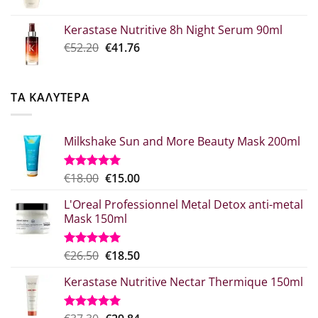
price
τρέχουσα
€39.00.
was:
τιμή
Kerastase Nutritive 8h Night Serum 90ml
€26.00.
είναι:
Original
Η
€
52.20
€
41.76
€20.80.
price
τρέχουσα
was:
τιμή
€52.20.
είναι:
ΤΑ ΚΑΛΥΤΕΡΑ
€41.76.
Milkshake Sun and More Beauty Mask 200ml
Original
Η
€
18.00
€
15.00
Βαθμολογήθηκε
με
5.00
price
τρέχουσα
από 5
L'Oreal Professionnel Metal Detox anti-metal
was:
τιμή
Mask 150ml
€18.00.
είναι:
€15.00.
Original
Η
€
26.50
€
18.50
Βαθμολογήθηκε
με
5.00
price
τρέχουσα
από 5
Kerastase Nutritive Nectar Thermique 150ml
was:
τιμή
€26.50.
είναι:
€18.50.
Βαθμολογήθηκε