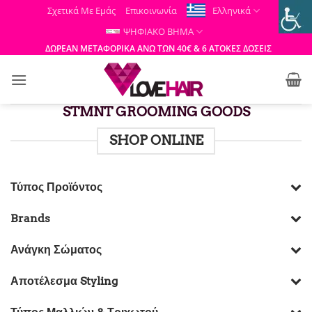
Μετάβαση
Σχετικά Με Εμάς
Επικοινωνία
Ελληνικά
στο
ΨΗΦΙΑΚΟ ΒΗΜΑ
περιεχόμενο
ΔΩΡΕΑΝ ΜΕΤΑΦΟΡΙΚΑ ΑΝΩ ΤΩΝ 40€ & 6 ΑΤΟΚΕΣ ΔΟΣΕΙΣ
STMNT GROOMING GOODS
SHOP ONLINE
Τύπος Προϊόντος
Brands
Ανάγκη Σώματος
Αποτέλεσμα Styling