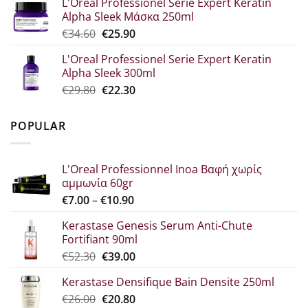
L'Oreal Professionel Serie Expert Keratin
was:
τιμή
Alpha Sleek Μάσκα 250ml
€30.70.
είναι:
Original
Η
€
34.60
€
25.90
€23.00.
price
τρέχουσα
L'Oreal Professionel Serie Expert Keratin
was:
τιμή
Alpha Sleek 300ml
€34.60.
είναι:
Original
Η
€
29.80
€
22.30
€25.90.
price
τρέχουσα
was:
τιμή
POPULAR
€29.80.
είναι:
€22.30.
L'Oreal Professionnel Inoa Βαφή χωρίς
αμμωνία 60gr
Price
€
7.00
–
€
10.90
range:
Kerastase Genesis Serum Anti-Chute
€7.00
Fortifiant 90ml
through
Original
Η
€
52.30
€
39.00
€10.90
price
τρέχουσα
Kerastase Densifique Bain Densite 250ml
was:
τιμή
Original
Η
€
26.00
€52.30.
€
20.80
είναι: