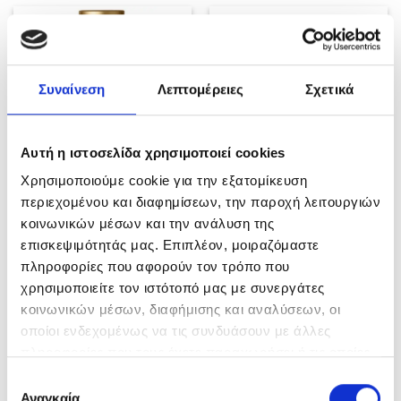
Συναίνεση
Λεπτομέρειες
Σχετικά
Αυτή η ιστοσελίδα χρησιμοποιεί cookies
Χρησιμοποιούμε cookie για την εξατομίκευση
περιεχομένου και διαφημίσεων, την παροχή λειτουργιών
STMNT grooming goods
STMNT grooming goods
Spray Powder 4g
Classic Pomade 100ml
κοινωνικών μέσων και την ανάλυση της
€
22.00
€
22.00
επισκεψιμότητάς μας. Επιπλέον, μοιραζόμαστε
ΠΡΟΣΘΉΚΗ ΣΤΟ ΚΑΛΆΘΙ
ΠΡΟΣΘΉΚΗ ΣΤΟ ΚΑΛΆΘΙ
πληροφορίες που αφορούν τον τρόπο που
χρησιμοποιείτε τον ιστότοπό μας με συνεργάτες
κοινωνικών μέσων, διαφήμισης και αναλύσεων, οι
οποίοι ενδεχομένως να τις συνδυάσουν με άλλες
πληροφορίες που τους έχετε παραχωρήσει ή τις οποίες
έχουν συλλέξει σε σχέση με την από μέρους σας χρήση
Επιλογή
των υπηρεσιών τους.
Αναγκαία