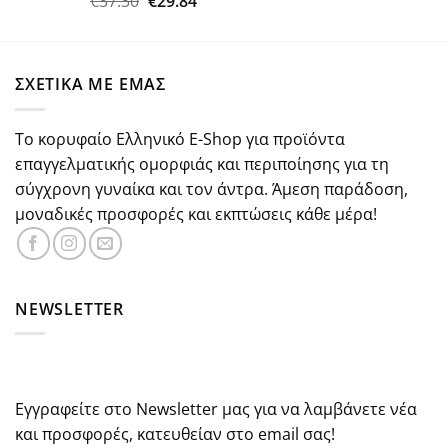
Original
Η
€
37.30
€
29.84
με
5.00
price
τρέχουσα
από 5
was:
τιμή
€37.30.
είναι:
ΣΧΕΤΙΚΑ ΜΕ ΕΜΑΣ
€29.84.
Το κορυφαίο Ελληνικό E-Shop για προϊόντα
επαγγελματικής ομορφιάς και περιποίησης για τη
σύγχρονη γυναίκα και τον άντρα. Άμεση παράδοση,
μοναδικές προσφορές και εκπτώσεις κάθε μέρα!
NEWSLETTER
Εγγραφείτε στο Newsletter μας για να λαμβάνετε νέα
και προσφορές, κατευθείαν στο email σας!