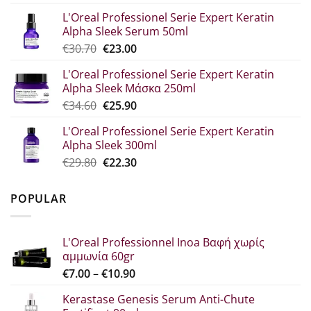
price
τρέχουσα
L'Oreal Professionel Serie Expert Keratin
was:
τιμή
Alpha Sleek Serum 50ml
€44.80.
είναι:
Original
Η
€
30.70
€
23.00
€33.60.
price
τρέχουσα
L'Oreal Professionel Serie Expert Keratin
was:
τιμή
Alpha Sleek Μάσκα 250ml
€30.70.
είναι:
Original
Η
€
34.60
€
25.90
€23.00.
price
τρέχουσα
L'Oreal Professionel Serie Expert Keratin
was:
τιμή
Alpha Sleek 300ml
€34.60.
είναι:
Original
Η
€
29.80
€
22.30
€25.90.
price
τρέχουσα
was:
τιμή
POPULAR
€29.80.
είναι:
€22.30.
L'Oreal Professionnel Inoa Βαφή χωρίς
αμμωνία 60gr
Price
€
7.00
–
€
10.90
range:
Kerastase Genesis Serum Anti-Chute
€7.00