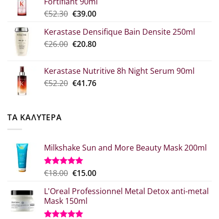
Fortifiant 90ml
through
Original
Η
€
52.30
€
39.00
€10.90
price
τρέχουσα
Kerastase Densifique Bain Densite 250ml
was:
τιμή
Original
Η
€
26.00
€52.30.
€
20.80
είναι:
price
τρέχουσα
€39.00.
was:
τιμή
Kerastase Nutritive 8h Night Serum 90ml
€26.00.
είναι:
Original
Η
€
52.20
€
41.76
€20.80.
price
τρέχουσα
was:
τιμή
€52.20.
είναι:
ΤΑ ΚΑΛΥΤΕΡΑ
€41.76.
Milkshake Sun and More Beauty Mask 200ml
Original
Η
€
18.00
€
15.00
Βαθμολογήθηκε
με
5.00
price
τρέχουσα
από 5
L'Oreal Professionnel Metal Detox anti-metal
was:
τιμή
Mask 150ml
€18.00.
είναι:
€15.00.