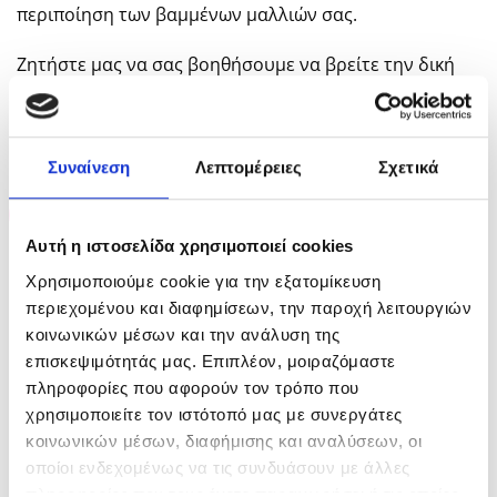
περιποίηση των βαμμένων μαλλιών σας.
Ζητήστε μας να σας βοηθήσουμε να βρείτε την δική
σας απολύτως προσωποποιημένη αγωγή περιποίησης
με
Chroma Absolu
.
Συναίνεση
Λεπτομέρειες
Σχετικά
-31%
Αυτή η ιστοσελίδα χρησιμοποιεί cookies
ΕΞΑΝΤΛΗΜΈΝΟ
ΕΞΑΝΤΛΗΜΈΝΟ
Χρησιμοποιούμε cookie για την εξατομίκευση
περιεχομένου και διαφημίσεων, την παροχή λειτουργιών
κοινωνικών μέσων και την ανάλυση της
επισκεψιμότητάς μας. Επιπλέον, μοιραζόμαστε
πληροφορίες που αφορούν τον τρόπο που
Kerastase Limited Edition
Kerastase Chroma Absolu
χρησιμοποιείτε τον ιστότοπό μας με συνεργάτες
2025 Set Chroma Absolu
Bain Chroma Respect
(Bain Riche Chroma
Refill 500ml
κοινωνικών μέσων, διαφήμισης και αναλύσεων, οι
Respect 250ml – fondant
οποίοι ενδεχομένως να τις συνδυάσουν με άλλες
Cica Chroma 200ml –
πληροφορίες που τους έχετε παραχωρήσει ή τις οποίες
Serum Cica Thermique