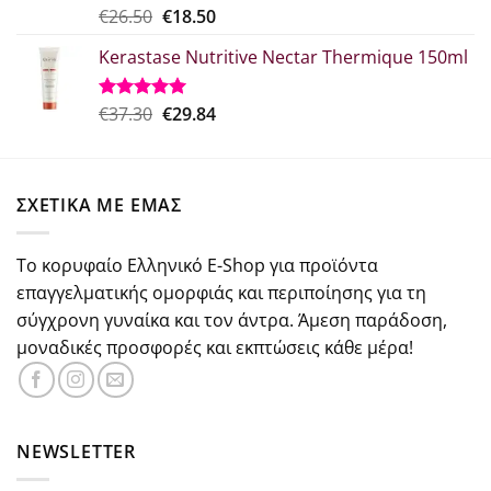
Original
Η
€
26.50
€
18.50
Βαθμολογήθηκε
με
5.00
price
τρέχουσα
από 5
Kerastase Nutritive Nectar Thermique 150ml
was:
τιμή
€26.50.
είναι:
€18.50.
Original
Η
€
37.30
€
29.84
Βαθμολογήθηκε
με
5.00
price
τρέχουσα
από 5
was:
τιμή
€37.30.
είναι:
ΣΧΕΤΙΚΑ ΜΕ ΕΜΑΣ
€29.84.
Το κορυφαίο Ελληνικό E-Shop για προϊόντα
επαγγελματικής ομορφιάς και περιποίησης για τη
σύγχρονη γυναίκα και τον άντρα. Άμεση παράδοση,
μοναδικές προσφορές και εκπτώσεις κάθε μέρα!
NEWSLETTER