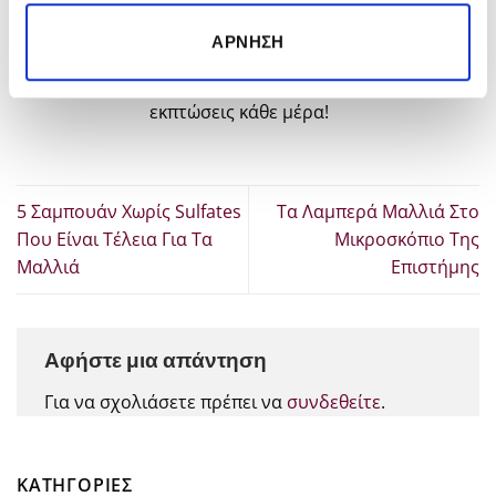
προϊόντα επαγγελματικής ομορφιάς
και περιποίησης για τη σύγχονη
ΆΡΝΗΣΗ
γυναίκα και τον άντρα. Άμεση
παράδοση, μοναδικές προσφορές και
εκπτώσεις κάθε μέρα!
5 Σαμπουάν Χωρίς Sulfates
Τα Λαμπερά Μαλλιά Στο
Που Είναι Τέλεια Για Τα
Μικροσκόπιο Της
Μαλλιά
Επιστήμης
Αφήστε μια απάντηση
Για να σχολιάσετε πρέπει να
συνδεθείτε
.
KΑΤΗΓΟΡΊΕΣ