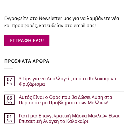
Εγγραφείτε στο Newsletter μας για να λαμβάνετε νέα
και προσφορές, κατευθείαν στο email σας!
ΕΓΓΡΑΦΗ ΕΔΩ!
ΠΡΟΣΦΑΤΑ ΑΡΘΡΑ
3 Tips για να Απαλλαγείς από το Καλοκαιρινό
07
Αυγ
Φριζάρισμα
Δεν
υπάρχουν
Αυτός Είναι ο Ορός που θα Δώσει Λύση στα
06
σχόλια
στο
Αυγ
Περισσότερα Προβλήματα των Μαλλιών!
3
Tips
Δεν
για
υπάρχουν
Γιατί μια Επαγγελματική Μάσκα Μαλλιών Είναι
01
να
σχόλια
Απαλλαγείς
στο
Αυγ
Επιτακτική Ανάγκη το Καλοκαίρι
από
Αυτός
το
Είναι
Δεν