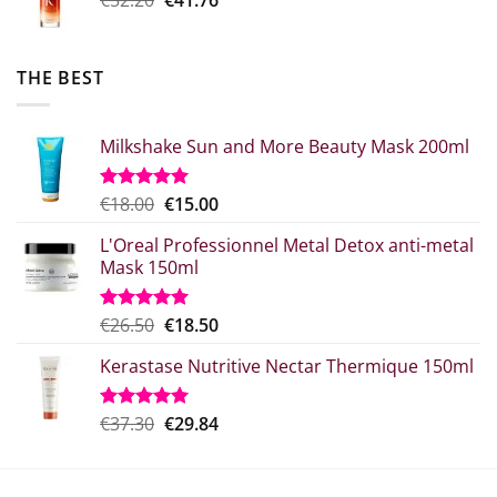
€20.80.
price
τρέχουσα
was:
τιμή
€52.20.
είναι:
THE BEST
€41.76.
Milkshake Sun and More Beauty Mask 200ml
Original
Η
€
18.00
€
15.00
Rated
5.00
out of 5
price
τρέχουσα
L'Oreal Professionnel Metal Detox anti-metal
what:
τιμή
Mask 150ml
€18.00.
είναι:
€15.00.
Original
Η
€
26.50
€
18.50
Rated
5.00
out of 5
price
τρέχουσα
Kerastase Nutritive Nectar Thermique 150ml
was:
τιμή
€26.50.
είναι:
€18.50.
Original
Η
€
37.30
€
29.84
Rated
5.00
out of 5
price
τρέχουσα
was:
τιμή
€37.30.
είναι: