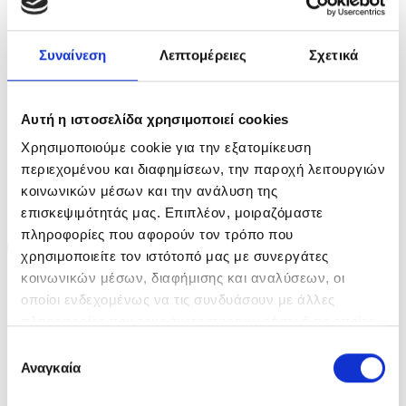
Περιλαμβάνεται πουγκί μεταφοράς και
βουρτσάκι καθαρισμού
Συναίνεση
Λεπτομέρειες
Σχετικά
1 year warranty
Αυτή η ιστοσελίδα χρησιμοποιεί cookies
Χρησιμοποιούμε cookie για την εξατομίκευση
περιεχομένου και διαφημίσεων, την παροχή λειτουργιών
RELATED PRODUCTS
κοινωνικών μέσων και την ανάλυση της
επισκεψιμότητάς μας. Επιπλέον, μοιραζόμαστε
πληροφορίες που αφορούν τον τρόπο που
-10%
-25%
χρησιμοποιείτε τον ιστότοπό μας με συνεργάτες
κοινωνικών μέσων, διαφήμισης και αναλύσεων, οι
οποίοι ενδεχομένως να τις συνδυάσουν με άλλες
OUT OF STOCK
πληροφορίες που τους έχετε παραχωρήσει ή τις οποίες
έχουν συλλέξει σε σχέση με την από μέρους σας χρήση
Επιλογή
των υπηρεσιών τους.
Αναγκαία
συγκατάθεσης
Artero Joker Mini Barber
Baxter of CaliforniaMen’s