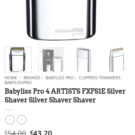
HOME
/
BRANDS
/
BABYLISS PRO
/
CLIPPERS-TRIMMERS-
BABYLISSPRO
Babyliss Pro 4 ARTISTS FXFS1E Silver
Shaver Silver Shaver Shaver
Original
Η
54.00
43.20
€
€