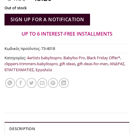
price
τρέχουσα
Out of stock
was:
τιμή
€54.00.
είναι:
SIGN UP FOR A NOTIFICATION
€43.20.
UP TO 6 INTEREST-FREE INSTALLMENTS
Κωδικός προϊόντος:
73-4018
Κατηγορίες:
4artists babylisspro
,
Babyliss Pro
,
Black Friday Offer*
,
clippers-trimmers-babylisspro
,
gift ideas
,
gift-deas-for-men
,
ΑΝΔΡΑΣ
,
ΕΠΑΓΓΕΛΜΑΤΙΕΣ
,
Εργαλεία
DESCRIPTION