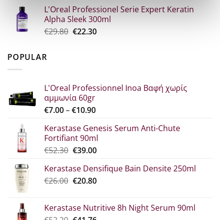
price
current
L'Oreal Professionel Serie Expert Keratin
which
price
Alpha Sleek 300ml
was:
is:
Original
Η
€
29.80
€
22.30
€34.60.
€25.90.
price
τρέχουσα
was:
τιμή
POPULAR
€29.80.
είναι:
€22.30.
L'Oreal Professionnel Inoa Βαφή χωρίς
αμμωνία 60gr
Price
€
7.00
–
€
10.90
range:
Kerastase Genesis Serum Anti-Chute
€7.00
Fortifiant 90ml
through
Original
Η
€
52.30
€
39.00
€10.90
price
τρέχουσα
Kerastase Densifique Bain Densite 250ml
was:
τιμή
Original
The
€
26.00
€52.30.
€
20.80
είναι:
price
current
€39.00.
what:
price
Kerastase Nutritive 8h Night Serum 90ml
€26.00.
is:
Original
Η
€
52.20
€
41.76