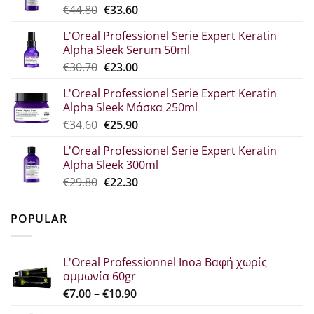
Original
The
€
44.80
€
33.60
price
current
L'Oreal Professionel Serie Expert Keratin
was:
price
Alpha Sleek Serum 50ml
€44.80.
is:
Original
Η
€
30.70
€
23.00
€33.60.
price
τρέχουσα
L'Oreal Professionel Serie Expert Keratin
was:
τιμή
Alpha Sleek Μάσκα 250ml
€30.70.
είναι:
Original
The
€
34.60
€
25.90
€23.00.
price
current
L'Oreal Professionel Serie Expert Keratin
which
price
Alpha Sleek 300ml
was:
is:
Original
Η
€
29.80
€
22.30
€34.60.
€25.90.
price
τρέχουσα
was:
τιμή
POPULAR
€29.80.
είναι:
€22.30.
L'Oreal Professionnel Inoa Βαφή χωρίς
αμμωνία 60gr
Price
€
7.00
–
€
10.90
range: