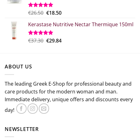
€15.00.
Original
Η
€
26.50
€
18.50
Rated
5.00
out of 5
price
τρέχουσα
Kerastase Nutritive Nectar Thermique 150ml
was:
τιμή
€26.50.
είναι:
€18.50.
Original
Η
€
37.30
€
29.84
Rated
5.00
out of 5
price
τρέχουσα
was:
τιμή
€37.30.
είναι:
ABOUT US
€29.84.
The leading Greek E-Shop for professional beauty and
care products for the modern woman and man.
Immediate delivery, unique offers and discounts every
day!
NEWSLETTER