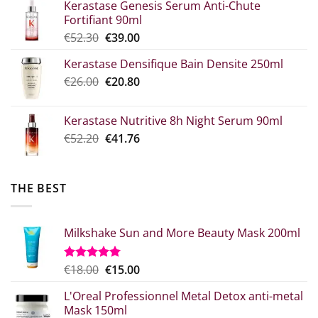
Kerastase Genesis Serum Anti-Chute
€7.00
Fortifiant 90ml
through
Original
Η
€
52.30
€
39.00
€10.90
price
τρέχουσα
Kerastase Densifique Bain Densite 250ml
was:
τιμή
Original
The
€
26.00
€52.30.
€
20.80
είναι:
price
current
€39.00.
what:
price
Kerastase Nutritive 8h Night Serum 90ml
€26.00.
is:
Original
Η
€
52.20
€
41.76
€20.80.
price
τρέχουσα
was:
τιμή
€52.20.
είναι:
THE BEST
€41.76.
Milkshake Sun and More Beauty Mask 200ml
Original
Η
€
18.00
€
15.00
Rated
5.00
out of 5
price
τρέχουσα
L'Oreal Professionnel Metal Detox anti-metal
what:
τιμή
Mask 150ml
€18.00.
είναι: