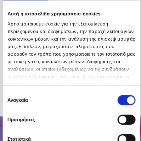
Αυτή η ιστοσελίδα χρησιμοποιεί cookies
Χρησιμοποιούμε cookie για την εξατομίκευση
περιεχομένου και διαφημίσεων, την παροχή λειτουργιών
κοινωνικών μέσων και την ανάλυση της επισκεψιμότητάς
μας. Επιπλέον, μοιραζόμαστε πληροφορίες που
αφορούν τον τρόπο που χρησιμοποιείτε τον ιστότοπό μας
με συνεργάτες κοινωνικών μέσων, διαφήμισης και
L’Oreal Professionel Serie Expert Keratin Alpha Sleek
αναλύσεων, οι οποίοι ενδεχομένως να τις συνδυάσουν
500ml
Original
The
€
44.80
€
33.60
με άλλες πληροφορίες που τους έχετε παραχωρήσει ή
price
current
τις οποίες έχουν συλλέξει σε σχέση με την από μέρους
was:
price
ADD TO CART
€44.80.
is:
σας χρήση των υπηρεσιών τους.
Επιλογή
€33.60.
Αναγκαία
συγκατάθεσης
Προτιμήσεις
Στατιστικά