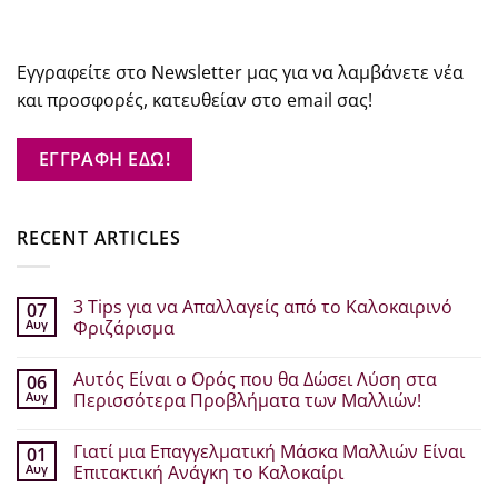
Εγγραφείτε στο Newsletter μας για να λαμβάνετε νέα
και προσφορές, κατευθείαν στο email σας!
ΕΓΓΡΑΦΗ ΕΔΩ!
RECENT ARTICLES
3 Tips για να Απαλλαγείς από το Καλοκαιρινό
07
Αυγ
Φριζάρισμα
Δεν
υπάρχουν
Αυτός Είναι ο Ορός που θα Δώσει Λύση στα
06
σχόλια
στο
Αυγ
Περισσότερα Προβλήματα των Μαλλιών!
3
Tips
Δεν
για
υπάρχουν
Γιατί μια Επαγγελματική Μάσκα Μαλλιών Είναι
01
να
σχόλια
Απαλλαγείς
στο
Αυγ
Επιτακτική Ανάγκη το Καλοκαίρι
από
Αυτός
το
Είναι
Δεν