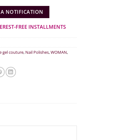
€10.20.
 A NOTIFICATION
TEREST-FREE INSTALLMENTS
e gel couture
,
Nail Polishes
,
WOMAN
,