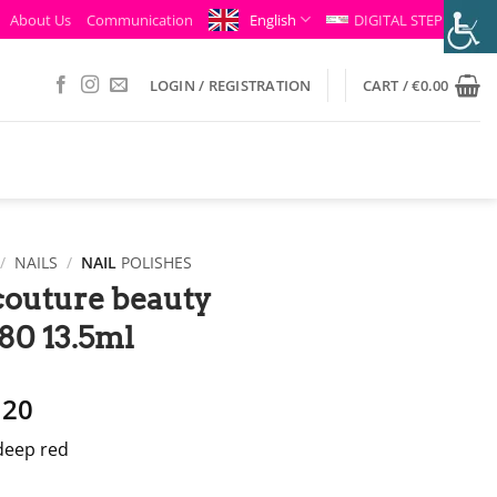
About Us
Communication
English
DIGITAL STEP
LOGIN / REGISTRATION
CART /
€
0.00
/
NAILS
/
NAIL
POLISHES
 couture beauty
80 13.5ml
ginal
The
.20
ce
current
deep red
t:
price
.00.
is: