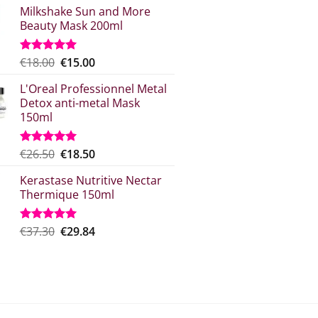
Milkshake Sun and More
Beauty Mask 200ml
Original
Η
€
18.00
€
15.00
Rated
5.00
out of 5
price
τρέχουσα
L'Oreal Professionnel Metal
what:
τιμή
Detox anti-metal Mask
€18.00.
είναι:
150ml
€15.00.
Original
Η
€
26.50
€
18.50
Rated
5.00
out of 5
price
τρέχουσα
Kerastase Nutritive Nectar
was:
τιμή
Thermique 150ml
€26.50.
είναι:
€18.50.
Original
Η
€
37.30
€
29.84
Rated
5.00
out of 5
price
τρέχουσα
was:
τιμή
€37.30.
είναι:
€29.84.