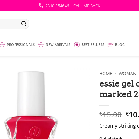
2310 254646
CALL ME BACK
PROFESSIONALS
NEW ARRIVALS
BEST SELLERS
BLOG
HOME
/
WOMAN
essie gel
marked 2
Ori
15.00
10
€
€
pri
Creamy striking 
wha
€15
Out of stock