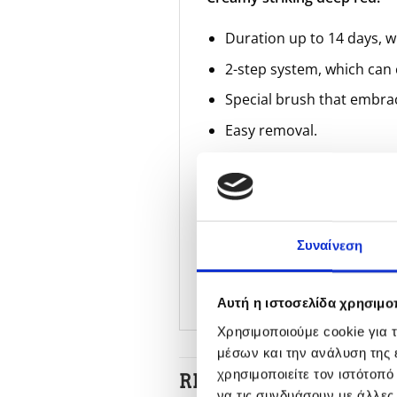
Duration up to 14 days, wi
2-step system, which can 
Special brush that embrace
Easy removal.
Tips for applying:
Easy to apply in 2 simple 
Apply 2 layers of varnish 
Συναίνεση
Apply 1 layer
essie gel co
Αυτή η ιστοσελίδα χρησιμοπ
Χρησιμοποιούμε cookie για 
μέσων και την ανάλυση της
χρησιμοποιείτε τον ιστότοπ
RELATED PRODUCTS
να τις συνδυάσουν με άλλες