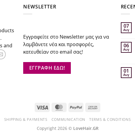
NEWSLETTER
RECE
07
oducts
Αυγ
Εγγραφείτε στο Newsletter μας για να
.
λαμβάνετε νέα και προσφορές,
rs and
06
Αυγ
κατευθείαν στο email σας!
ΕΓΓΡΑΦΗ ΕΔΩ!
01
Αυγ
Visa
MasterCard
PayPal
Cash
On
SHIPPING & PAYMENTS
COMMUNICATION
TERMS & CONDITIONS
Delivery
Copyright 2026 ©
LoveHair.GR