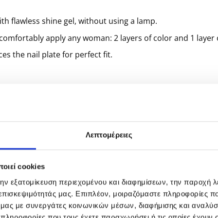
th flawless shine gel, without using a lamp.
comfortably apply any woman: 2 layers of color and 1 layer o
s the nail plate for perfect fit.
steps:
essie gel couture.
Λεπτομέρειες
uture top coat
.
οιεί cookies
την εξατομίκευση περιεχομένου και διαφημίσεων, την παροχή 
 επισκεψιμότητάς μας. Επιπλέον, μοιραζόμαστε πληροφορίες π
ό μας με συνεργάτες κοινωνικών μέσων, διαφήμισης και αναλύσ
 πληροφορίες που τους έχετε παραχωρήσει ή τις οποίες έχουν σ