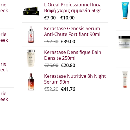
rie
L'Oreal Professionnel Inoa
leek
Βαφή χωρίς αμμωνία 60gr
Price
€
7.00
–
€
10.90
range:
Kerastase Genesis Serum
€7.00
rie
Anti-Chute Fortifiant 90ml
through
leek
Original
Η
€
52.30
€
39.00
€10.90
price
τρέχουσα
Kerastase Densifique Bain
was:
τιμή
Densite 250ml
σα
€52.30.
είναι:
rie
Original
The
€
26.00
€
20.80
€39.00.
leek
price
current
Kerastase Nutritive 8h Night
what:
price
Serum 90ml
€26.00.
is:
Original
Η
€
52.20
€
41.76
€20.80.
rie
price
τρέχουσα
leek
was:
τιμή
€52.20.
είναι:
€41.76.
σα