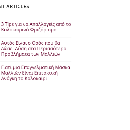
NT ARTICLES
3 Tips για να Απαλλαγείς από το
Καλοκαιρινό Φριζάρισμα
Δεν
υπάρχουν
Αυτός Είναι ο Ορός που θα
σχόλια
στο
Δώσει Λύση στα Περισσότερα
3
Προβλήματα των Μαλλιών!
Tips
για
Δεν
να
υπάρχουν
Απαλλαγείς
Γιατί μια Επαγγελματική Μάσκα
σχόλια
από
στο
Μαλλιών Είναι Επιτακτική
το
Αυτός
Καλοκαιρινό
Ανάγκη το Καλοκαίρι
Είναι
Φριζάρισμα
ο
Δεν
Ορός
υπάρχουν
που
σχόλια
θα
στο
Δώσει
Γιατί
Λύση
μια
στα
Επαγγελματική
Περισσότερα
Μάσκα
Προβλήματα
Μαλλιών
των
Είναι
Μαλλιών!
Επιτακτική
Ανάγκη
το