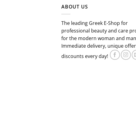
€29.80.
είναι:
ABOUT US
€22.30.
The leading Greek E-Shop for
professional beauty and care pr
for the modern woman and man
Immediate delivery, unique offe
discounts every day!