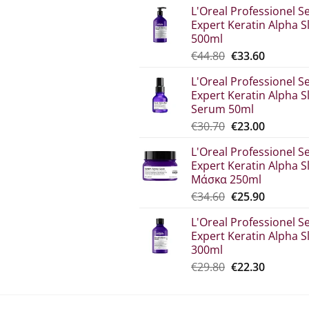
L'Oreal Professionel Se
Expert Keratin Alpha S
500ml
Original
The
€
44.80
€
33.60
price
current
L'Oreal Professionel Se
was:
price
Expert Keratin Alpha S
€44.80.
is:
Serum 50ml
€33.60.
Original
Η
€
30.70
€
23.00
price
τρέχου
L'Oreal Professionel Se
was:
τιμή
Expert Keratin Alpha S
€30.70.
είναι:
Μάσκα 250ml
€23.00.
Original
The
€
34.60
€
25.90
price
current
L'Oreal Professionel Se
which
price
Expert Keratin Alpha S
was:
is:
300ml
€34.60.
€25.90.
Original
Η
€
29.80
€
22.30
price
τρέχου
was:
τιμή