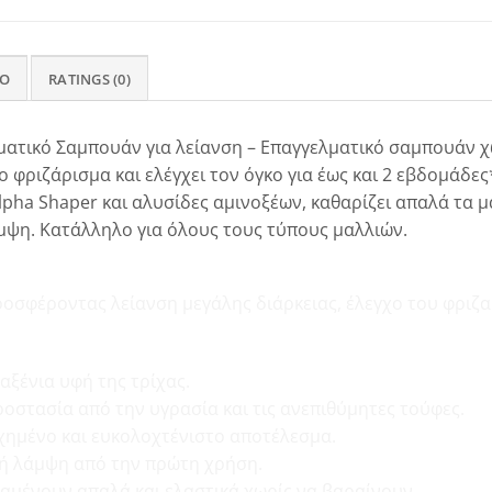
FO
RATINGS (0)
λματικό Σαμπουάν για λείανση – Επαγγελματικό σαμπουάν χ
 το φριζάρισμα και ελέγχει τον όγκο για έως και 2 εβδομάδε
lpha Shaper και αλυσίδες αμινοξέων, καθαρίζει απαλά τα μ
άμψη. Κατάλληλο για όλους τους τύπους μαλλιών.
ΦΕΛΗ
οσφέροντας λείανση μεγάλης διάρκειας, έλεγχο του φριζαρ
ταξένια υφή της τρίχας.
ροστασία από την υγρασία και τις ανεπιθύμητες τούφες.
ρχημένο και ευκολοχτένιστο αποτέλεσμα.
κή λάμψη από την πρώτη χρήση.
αμένουν απαλά και ελαστικά χωρίς να βαραίνουν.