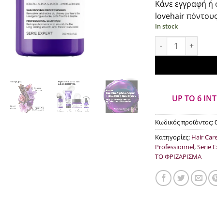
Κάνε εγγραφή ή 
was
lovehair πόντους
€29
In stock
L'Oreal Profession
UP TO 6 IN
Κωδικός προϊόντος:
Κατηγορίες:
Hair Car
Professionnel
,
Serie 
ΤΟ ΦΡΙΖΑΡΙΣΜΑ