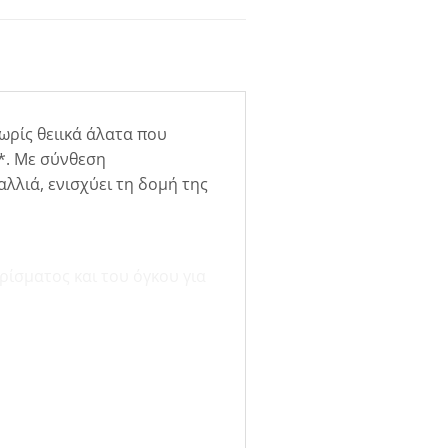
ωρίς θειικά άλατα που
ς*. Με σύνθεση
αλλιά, ενισχύει τη δομή της
ίσματος και του όγκου για