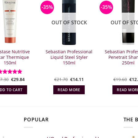
-35%
-35%
OUT OF STOCK
OUT OF ST
stase Nutritive
Sebastian Professional
Sebastian Profe
tar Thermique
Liquid Steel Styler
Penetrait Sh
150ml
150ml
250ml
Original
Η
Original
Η
Orig
Rated
7.30
€
5
29.84
€
21.70
€
14.11
€
19.60
€
12
price
τρέχουσα
price
τρέχουσα
pric
ut of 5
was:
τιμή
which
τιμή
wha
DD TO CART
READ MORE
READ MOR
€37.30.
είναι:
was:
είναι:
€19.
€29.84.
€21.70.
€14.11.
POPULAR
THE 