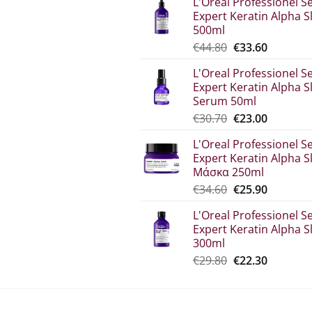
L'Oreal Professionel Se
Expert Keratin Alpha S
500ml
Original
The
€
44.80
€
33.60
price
current
L'Oreal Professionel Se
was:
price
Expert Keratin Alpha S
€44.80.
is:
Serum 50ml
€33.60.
Original
Η
€
30.70
€
23.00
price
τρέχου
L'Oreal Professionel Se
was:
τιμή
Expert Keratin Alpha S
€30.70.
είναι:
Μάσκα 250ml
€23.00.
Original
The
€
34.60
€
25.90
price
current
L'Oreal Professionel Se
which
price
Expert Keratin Alpha S
was:
is:
300ml
€34.60.
€25.90.
Original
Η
€
29.80
€
22.30
price
τρέχου
was:
τιμή
€29.80.
είναι: