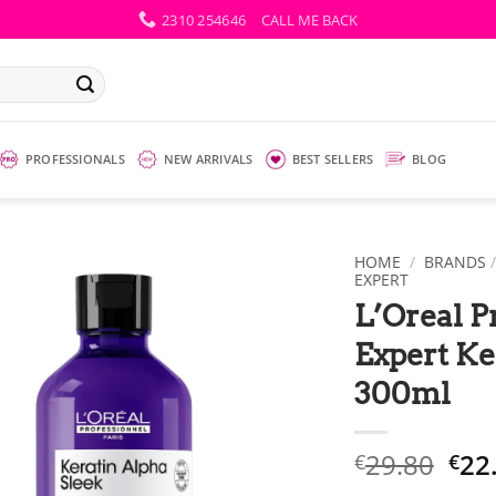
2310 254646
CALL ME BACK
PROFESSIONALS
NEW ARRIVALS
BEST SELLERS
BLOG
HOME
/
BRANDS
EXPERT
L’Oreal P
Expert Ke
300ml
Ori
29.80
22
€
€
pri