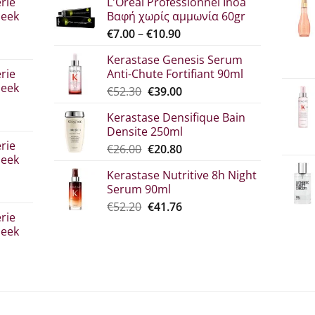
rie
L'Oreal Professionnel Inoa
leek
Βαφή χωρίς αμμωνία 60gr
Price
€
7.00
–
€
10.90
range:
Kerastase Genesis Serum
€7.00
rie
Anti-Chute Fortifiant 90ml
through
leek
Original
Η
€
52.30
€
39.00
€10.90
price
τρέχουσα
Kerastase Densifique Bain
was:
τιμή
Densite 250ml
σα
€52.30.
είναι:
rie
Original
The
€
26.00
€
20.80
€39.00.
leek
price
current
Kerastase Nutritive 8h Night
what:
price
Serum 90ml
€26.00.
is:
Original
Η
€
52.20
€
41.76
€20.80.
rie
price
τρέχουσα
leek
was:
τιμή
€52.20.
είναι:
€41.76.
σα