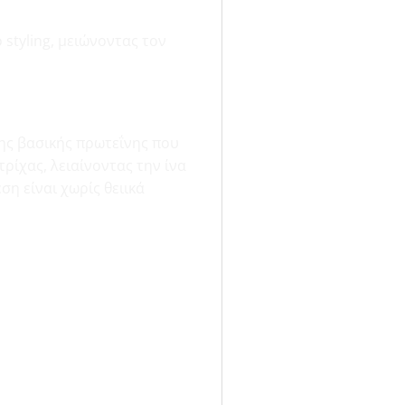
styling, μειώνοντας τον
της βασικής πρωτεΐνης που
ρίχας, λειαίνοντας την ίνα
η είναι χωρίς θειικά