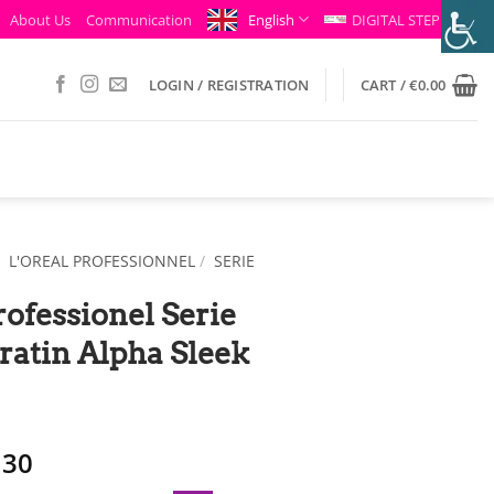
About Us
Communication
English
DIGITAL STEP
LOGIN / REGISTRATION
CART /
€
0.00
/
L'OREAL PROFESSIONNEL
/
SERIE
rofessionel Serie
ratin Alpha Sleek
ginal
Η
.30
ce
τρέχουσα