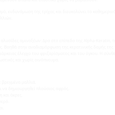
ό, ενδυνάμωση της τρίχας και διευκολύνει το καθημερινό 
λλιών.
ΟΓΙΑ
ι αλυσίδες αμινοξέων: Δρα στο επίπεδο της Alpha-Keratin, 
ας. Βοηθά στην αναδιαμόρφωση της κερατινικής δομής της τ
άρκειας έλεγχο του φριζαρίσματος και του όγκου. Η σύνθεσ
ωστικές και χωρίς οινόπνευμα.
 ΕΦΑΡΜΟΓΗ
 βρεγμένα μαλλιά.
ι να δημιουργηθεί πλούσιος αφρός.
η και άκρες.
νερό.
αι.