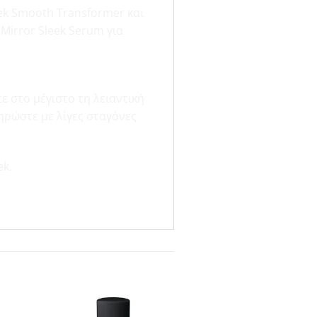
eek Smooth Transformer και
 Mirror Sleek Serum για
ε στο μέγιστο τη λειαντική
ηρώστε με λίγες σταγόνες
ek.