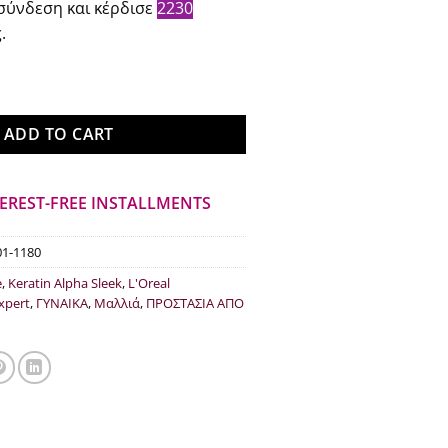
σύνδεση και κέρδισε
2230
:
τιμή
.
.80.
είναι:
€22.30.
el Serie Expert Keratin Alpha Sleek 300ml ποσότητα
ADD TO CART
TEREST-FREE INSTALLMENTS
01-1180
e
,
Keratin Alpha Sleek
,
L'Oreal
Expert
,
ΓΥΝΑΙΚΑ
,
Μαλλιά
,
ΠΡΟΣΤΑΣΙΑ ΑΠΟ