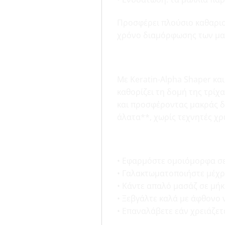
Προσφέρει πλούσιο καθαρισμ
χρόνο διαμόρφωσης των μα
ΚΑΙΝΟΤΟΜΑ ΤΕΧΝΟΛ
Με Keratin-Alpha Shaper κα
καθορίζει τη δομή της τρίχ
και προσφέροντας μακράς δι
άλατα**, χωρίς τεχνητές χρ
ΣΥΜΒΟΥΛΕΣ ΓΙΑ ΤΗΝ
• Εφαρμόστε ομοιόμορφα σε
• Γαλακτωματοποιήστε μέχρ
• Κάντε απαλό μασάζ σε μήκ
• Ξεβγάλτε καλά με άφθονο 
• Επαναλάβετε εάν χρειάζετ