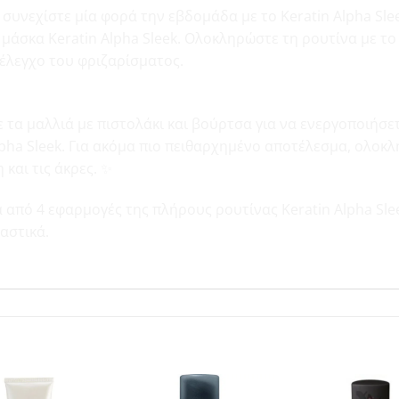
 συνεχίστε μία φορά την εβδομάδα με το Keratin Alpha Sl
 μάσκα Keratin Alpha Sleek. Ολοκληρώστε τη ρουτίνα με το
 έλεγχο του φριζαρίσματος.
 τα μαλλιά με πιστολάκι και βούρτσα για να ενεργοποιήσετ
lpha Sleek. Για ακόμα πιο πειθαρχημένο αποτέλεσμα, ολοκλ
 και τις άκρες. ✨
 από 4 εφαρμογές της πλήρους ρουτίνας Keratin Alpha Sle
αστικά.