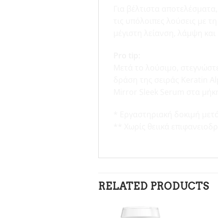
Για βέλτιστα αποτελέσματα,
τις υπόλοιπες λούσεις με τη
μέγιστη λείανση, λάμψη και
Pro tip:
Μετά το λούσιμο, στεγνώστε
δράση της σειράς Keratin A
Mirror Sleek Serum στα μήκη
* Εργαστηριακή δοκιμή μετά
** Χωρίς θειικά επιφανειοδρ
RELATED PRODUCTS