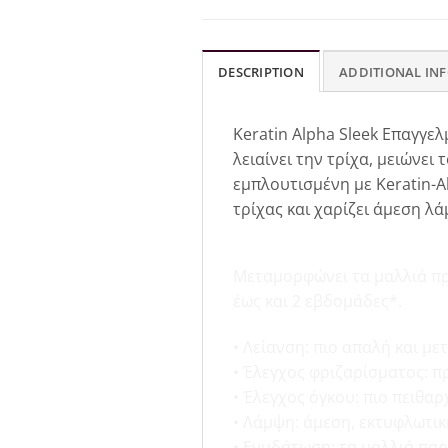
DESCRIPTION
ADDITIONAL IN
Keratin Alpha Sleek Επαγγε
λειαίνει την τρίχα, μειώνει
εμπλουτισμένη με Keratin-A
τρίχας και χαρίζει άμεση λ
ΑΠΟΤΕΛΕΣΜΑΤΑ & Ο
Μεταμορφώνει τα μαλλιά πρ
έως και 2 εβδομάδες*.
• Λείανση: πιο απαλή και με
• Έλεγχος φριζαρίσματος: π
• Έλεγχος όγκου: πιο πειθα
• Λάμψη: άμεση, εκτυφλωτι
• Ενυδάτωση: τα μαλλιά παρ