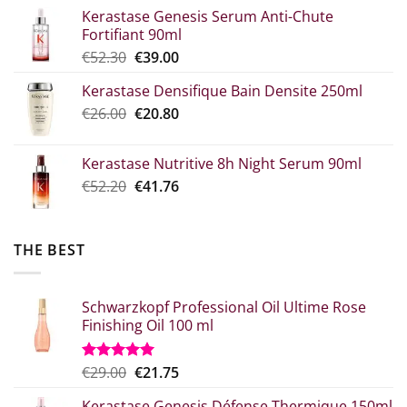
range:
Kerastase Genesis Serum Anti-Chute
€7.00
Fortifiant 90ml
through
Original
Η
€
52.30
€
39.00
€10.90
price
τρέχουσα
Kerastase Densifique Bain Densite 250ml
was:
τιμή
Original
The
€
26.00
€52.30.
€
20.80
είναι:
price
current
€39.00.
what:
price
Kerastase Nutritive 8h Night Serum 90ml
€26.00.
is:
Original
Η
€
52.20
€
41.76
€20.80.
price
τρέχουσα
was:
τιμή
€52.20.
είναι:
THE BEST
€41.76.
Schwarzkopf Professional Oil Ultime Rose
Finishing Oil 100 ml
Original
Η
€
29.00
€
21.75
Rated
5.00
out of 5
price
τρέχουσα
Kerastase Genesis Défense Thermique 150ml