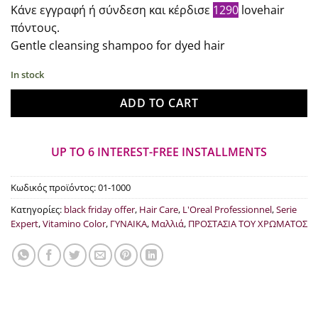
price
current
Κάνε εγγραφή ή σύνδεση και κέρδισε
1290
lovehair
what:
price
πόντους.
€17.30.
is:
Gentle cleansing shampoo for dyed hair
€12.90.
In stock
ADD TO CART
UP TO 6 INTEREST-FREE INSTALLMENTS
Κωδικός προϊόντος:
01-1000
Κατηγορίες:
black friday offer
,
Hair Care
,
L'Oreal Professionnel
,
Serie
Expert
,
Vitamino Color
,
ΓΥΝΑΙΚΑ
,
Μαλλιά
,
ΠΡΟΣΤΑΣΙΑ ΤΟΥ ΧΡΩΜΑΤΟΣ