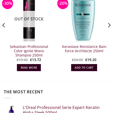
-30%
-20%
OUT OF STOCK
Sebastian Professional
Kerastase Resistance Bain
Color Ignite Mono
Force Architecte 250ml
Shampoo 250ml
Original
Η
Original
Η
€
19.60
€
13.72
€
24.00
€
19.20
α
price
τρέχουσα
price
τρέχουσα
what:
τιμή
what:
τιμή
READ MORE
ADD TO CART
€19.60.
είναι:
€24.00.
είναι:
€13.72.
€19.20.
THE MOST RECENT
L'Oreal Professionel Serie Expert Keratin
Alpha Sleek 500ml