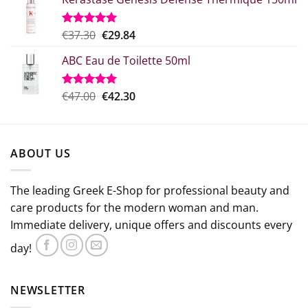
what:
τιμή
€29.00.
είναι:
€21.75.
Original
Η
€
37.30
€
29.84
Rated
5.00
out of 5
price
τρέχουσα
ABC Eau de Toilette 50ml
was:
τιμή
€37.30.
είναι:
€29.84.
Original
The
€
47.00
€
42.30
Rated
5.00
out of 5
price
current
which
price
was:
is:
ABOUT US
€47.00.
€42.30.
The leading Greek E-Shop for professional beauty and
care products for the modern woman and man.
Immediate delivery, unique offers and discounts every
day!
NEWSLETTER