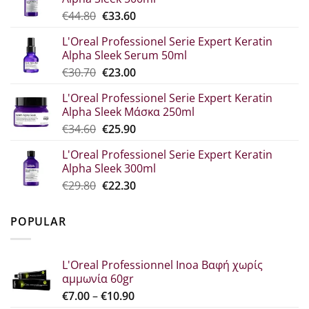
Original
The
€
44.80
€
33.60
price
current
L'Oreal Professionel Serie Expert Keratin
was:
price
Alpha Sleek Serum 50ml
€44.80.
is:
Original
Η
€
30.70
€
23.00
€33.60.
price
τρέχουσα
L'Oreal Professionel Serie Expert Keratin
was:
τιμή
Alpha Sleek Μάσκα 250ml
€30.70.
είναι:
Original
The
€
34.60
€
25.90
€23.00.
price
current
L'Oreal Professionel Serie Expert Keratin
which
price
Alpha Sleek 300ml
was:
is:
Original
Η
€
29.80
€
22.30
€34.60.
€25.90.
price
τρέχουσα
was:
τιμή
POPULAR
€29.80.
είναι:
€22.30.
L'Oreal Professionnel Inoa Βαφή χωρίς
αμμωνία 60gr
Price
€
7.00
–
€
10.90