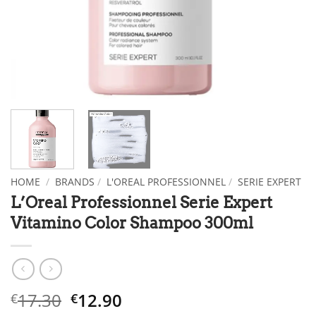
HOME
/
BRANDS
/
L'OREAL PROFESSIONNEL
/
SERIE EXPERT
L’Oreal Professionnel Serie Expert
Vitamino Color Shampoo 300ml
Original
The
17.30
12.90
€
€