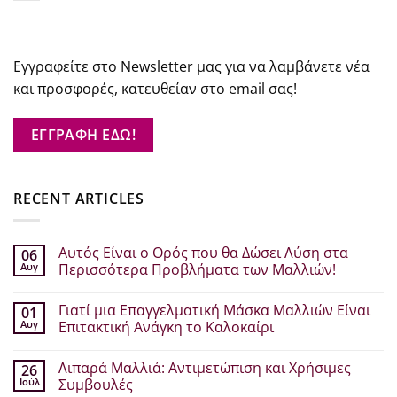
Εγγραφείτε στο Newsletter μας για να λαμβάνετε νέα
και προσφορές, κατευθείαν στο email σας!
ΕΓΓΡΑΦΗ ΕΔΩ!
RECENT ARTICLES
Αυτός Είναι ο Ορός που θα Δώσει Λύση στα
06
Αυγ
Περισσότερα Προβλήματα των Μαλλιών!
Δεν
υπάρχουν
Γιατί μια Επαγγελματική Μάσκα Μαλλιών Είναι
01
σχόλια
στο
Αυγ
Επιτακτική Ανάγκη το Καλοκαίρι
Αυτός
Είναι
Δεν
ο
υπάρχουν
Λιπαρά Μαλλιά: Αντιμετώπιση και Χρήσιμες
26
Ορός
σχόλια
που
στο
Ιούλ
Συμβουλές
θα
Γιατί