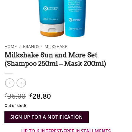
HOME
/
BRANDS
/
MILKSHAKE
Milkshake Sun and More Set
(Shampoo 250ml – Mask 200ml)
Original
Η
36.00
28.80
€
€
price
τρέχουσα
Out of stock
what:
τιμή
€36.00.
είναι:
SIGN UP FOR A NOTIFICATION
€28.80.
UP TO 6 INTEREST-FREE INSTALLMENTS