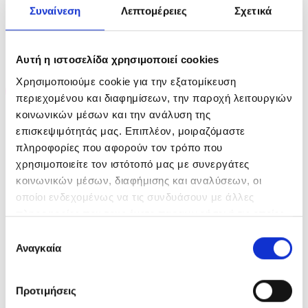
Συναίνεση
Λεπτομέρειες
Σχετικά
RELATED PRODUCTS
Αυτή η ιστοσελίδα χρησιμοποιεί cookies
Χρησιμοποιούμε cookie για την εξατομίκευση
-20%
-20%
περιεχομένου και διαφημίσεων, την παροχή λειτουργιών
κοινωνικών μέσων και την ανάλυση της
επισκεψιμότητάς μας. Επιπλέον, μοιραζόμαστε
OUT OF STOCK
πληροφορίες που αφορούν τον τρόπο που
χρησιμοποιείτε τον ιστότοπό μας με συνεργάτες
κοινωνικών μέσων, διαφήμισης και αναλύσεων, οι
οποίοι ενδεχομένως να τις συνδυάσουν με άλλες
Kerastase Specifique Bain
Kerastase Specifique Bain
πληροφορίες που τους έχετε παραχωρήσει ή τις οποίες
Riche Dermo-Calm 250ml
Vital Dermocalm 250ml
έχουν συλλέξει σε σχέση με την από μέρους σας χρήση
Επιλογή
των υπηρεσιών τους.
Αναγκαία
συγκατάθεσης
Original
Η
Original
Η
€
27.90
€
22.32
€
27.90
€
22.32
α
price
τρέχουσα
price
τρέχουσα
what:
τιμή
what:
τιμή
READ MORE
ADD TO CART
Προτιμήσεις
€27.90.
είναι:
€27.90.
είναι:
€22.32.
€22.32.