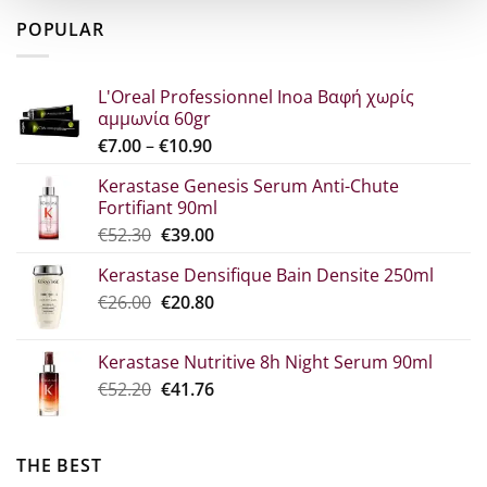
was:
τιμή
POPULAR
€29.80.
είναι:
€22.30.
L'Oreal Professionnel Inoa Βαφή χωρίς
αμμωνία 60gr
Price
€
7.00
–
€
10.90
range:
Kerastase Genesis Serum Anti-Chute
€7.00
Fortifiant 90ml
through
Original
Η
€
52.30
€
39.00
€10.90
price
τρέχουσα
Kerastase Densifique Bain Densite 250ml
was:
τιμή
Original
The
€
26.00
€52.30.
€
20.80
είναι:
price
current
€39.00.
what:
price
Kerastase Nutritive 8h Night Serum 90ml
€26.00.
is:
Original
Η
€
52.20
€
41.76
€20.80.
price
τρέχουσα
was:
τιμή
€52.20.
είναι:
THE BEST
€41.76.