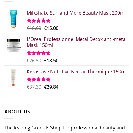
Milkshake Sun and More Beauty Mask 200ml
Original
Η
€
18.00
€
15.00
Rated
5.00
out of 5
price
τρέχουσα
L'Oreal Professionnel Metal Detox anti-metal
what:
τιμή
Mask 150ml
€18.00.
είναι:
€15.00.
Original
Η
€
26.50
€
18.50
Rated
5.00
out of 5
price
τρέχουσα
Kerastase Nutritive Nectar Thermique 150ml
was:
τιμή
€26.50.
είναι:
€18.50.
Original
Η
€
37.30
€
29.84
Rated
5.00
out of 5
price
τρέχουσα
was:
τιμή
€37.30.
είναι:
ABOUT US
€29.84.
The leading Greek E-Shop for professional beauty and