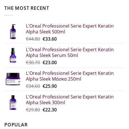
THE MOST RECENT
L'Oreal Professionel Serie Expert Keratin
Alpha Sleek 500ml
Original
The
€
44.80
€
33.60
price
current
L'Oreal Professionel Serie Expert Keratin
was:
price
Alpha Sleek Serum 50ml
€44.80.
is:
Original
Η
€
30.70
€
23.00
€33.60.
price
τρέχουσα
L'Oreal Professionel Serie Expert Keratin
was:
τιμή
Alpha Sleek Μάσκα 250ml
€30.70.
είναι:
Original
The
€
34.60
€
25.90
€23.00.
price
current
L'Oreal Professionel Serie Expert Keratin
which
price
Alpha Sleek 300ml
was:
is:
Original
Η
€
29.80
€
22.30
€34.60.
€25.90.
price
τρέχουσα
was:
τιμή
POPULAR
€29.80.
είναι: