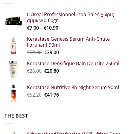
€22.30.
L'Oreal Professionnel Inoa Βαφή χωρίς
αμμωνία 60gr
Price
€
7.00
–
€
10.90
range:
Kerastase Genesis Serum Anti-Chute
€7.00
Fortifiant 90ml
through
Original
Η
€
52.30
€
39.00
€10.90
price
τρέχουσα
Kerastase Densifique Bain Densite 250ml
was:
τιμή
Original
The
€
26.00
€52.30.
€
20.80
είναι:
price
current
€39.00.
what:
price
Kerastase Nutritive 8h Night Serum 90ml
€26.00.
is:
Original
Η
€
52.20
€
41.76
€20.80.
price
τρέχουσα
was:
τιμή
€52.20.
είναι:
THE BEST
€41.76.