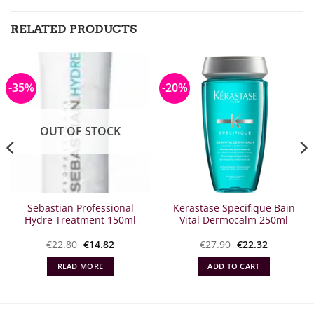
RELATED PRODUCTS
-35%
-20%
OUT OF STOCK
Sebastian Professional
Kerastase Specifique Bain
Hydre Treatment 150ml
Vital Dermocalm 250ml
Original
Η
Original
Η
€
22.80
€
14.82
€
27.90
€
22.32
α
price
τρέχουσα
price
τρέχουσα
was:
τιμή
what:
τιμή
READ MORE
ADD TO CART
€22.80.
είναι:
€27.90.
είναι:
€14.82.
€22.32.