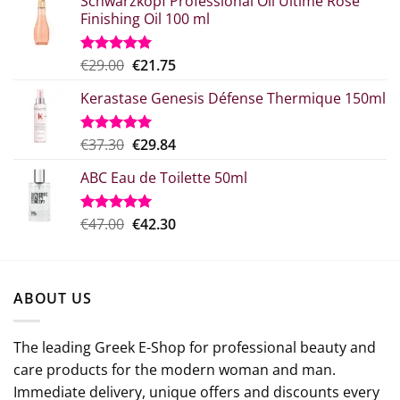
Schwarzkopf Professional Oil Ultime Rose
Finishing Oil 100 ml
Original
Η
€
29.00
€
21.75
Rated
5.00
out of 5
price
τρέχουσα
Kerastase Genesis Défense Thermique 150ml
what:
τιμή
€29.00.
είναι:
€21.75.
Original
Η
€
37.30
€
29.84
Rated
5.00
out of 5
price
τρέχουσα
ABC Eau de Toilette 50ml
was:
τιμή
€37.30.
είναι:
€29.84.
Original
The
€
47.00
€
42.30
Rated
5.00
out of 5
price
current
which
price
was:
is:
ABOUT US
€47.00.
€42.30.
The leading Greek E-Shop for professional beauty and
care products for the modern woman and man.
Immediate delivery, unique offers and discounts every