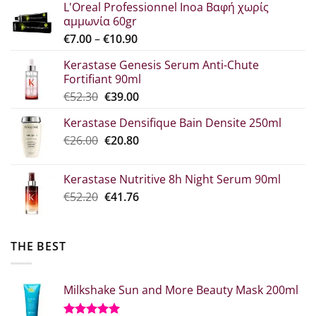
L'Oreal Professionnel Inoa Βαφή χωρίς
αμμωνία 60gr
Price
€
7.00
–
€
10.90
range:
Kerastase Genesis Serum Anti-Chute
€7.00
Fortifiant 90ml
through
Original
Η
€
52.30
€
39.00
€10.90
price
τρέχουσα
Kerastase Densifique Bain Densite 250ml
was:
τιμή
Original
The
€
26.00
€52.30.
€
20.80
είναι:
price
current
€39.00.
what:
price
Kerastase Nutritive 8h Night Serum 90ml
€26.00.
is:
Original
Η
€
52.20
€
41.76
€20.80.
price
τρέχουσα
was:
τιμή
€52.20.
είναι:
THE BEST
€41.76.
Milkshake Sun and More Beauty Mask 200ml