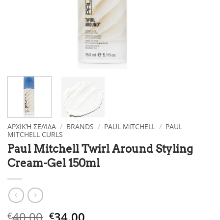
ΑΡΧΙΚΉ ΣΕΛΊΔΑ
/
BRANDS
/
PAUL MITCHELL
/
PAUL
MITCHELL CURLS
Paul Mitchell Twirl Around Styling
Cream-Gel 150ml
Original
The
40.00
34.00
€
€