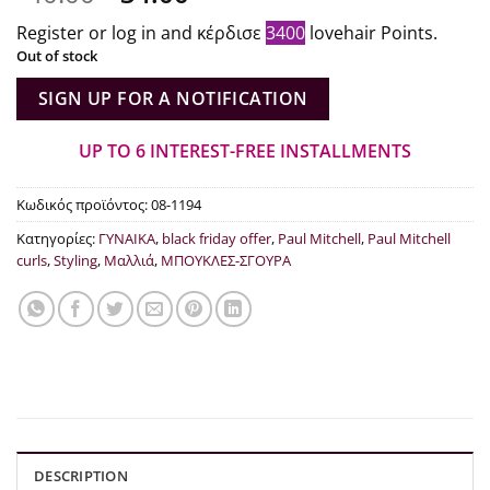
price
current
Register or log in and κέρδισε
3400
lovehair Points.
was:
price
Out of stock
€40.00.
is:
€34.00.
SIGN UP FOR A NOTIFICATION
UP TO 6 INTEREST-FREE INSTALLMENTS
Κωδικός προϊόντος:
08-1194
Κατηγορίες:
ΓΥΝΑΙΚΑ
,
black friday offer
,
Paul Mitchell
,
Paul Mitchell
curls
,
Styling
,
Μαλλιά
,
ΜΠΟΥΚΛΕΣ-ΣΓΟΥΡΑ
DESCRIPTION