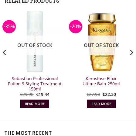
RELATED PRODUCTS
-35%
-20%
OUT OF STOCK
OUT OF STOCK
Sebastian Professional
Kerastase Elixir
Potion 9 Styling Treatment
Ultime Bain 250ml
150ml
Original
Η
Original
Η
€
29.90
€
19.44
€
27.90
€
22.30
α
price
τρέχουσα
price
τρέχουσα
what:
τιμή
what:
τιμή
READ MORE
READ MORE
€29.90.
είναι:
€27.90.
είναι:
€19.44.
€22.30.
THE MOST RECENT