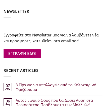
NEWSLETTER
Εγγραφείτε στο Newsletter μας για να λαμβάνετε νέα
και προσφορές, κατευθείαν στο email σας!
ΕΓΓΡΑΦΗ ΕΔΩ!
RECENT ARTICLES
3 Tips για να Απαλλαγείς από το Καλοκαιρινό
07
Αυγ
Φριζάρισμα
Δεν
υπάρχουν
Αυτός Είναι ο Ορός που θα Δώσει Λύση στα
06
σχόλια
στο
Αυγ
Περισσότερα Προβλήματα των Μαλλιών!