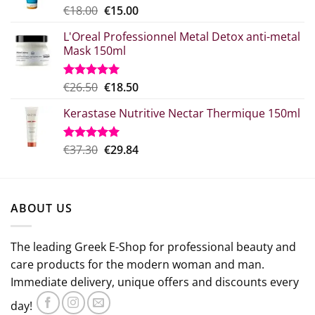
Original
Η
€
18.00
€
15.00
Rated
5.00
out of 5
price
τρέχουσα
L'Oreal Professionnel Metal Detox anti-metal
what:
τιμή
Mask 150ml
€18.00.
είναι:
€15.00.
Original
Η
€
26.50
€
18.50
Rated
5.00
out of 5
price
τρέχουσα
Kerastase Nutritive Nectar Thermique 150ml
was:
τιμή
€26.50.
είναι:
€18.50.
Original
Η
€
37.30
€
29.84
Rated
5.00
out of 5
price
τρέχουσα
was:
τιμή
€37.30.
είναι:
ABOUT US
€29.84.
The leading Greek E-Shop for professional beauty and
care products for the modern woman and man.
Immediate delivery, unique offers and discounts every
day!