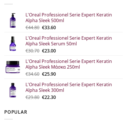
L'Oreal Professionel Serie Expert Keratin
Alpha Sleek 500ml
Original
The
€
44.80
€
33.60
price
current
L'Oreal Professionel Serie Expert Keratin
was:
price
Alpha Sleek Serum 50ml
€44.80.
is:
Original
Η
€
30.70
€
23.00
€33.60.
price
τρέχουσα
L'Oreal Professionel Serie Expert Keratin
was:
τιμή
Alpha Sleek Μάσκα 250ml
€30.70.
είναι:
Original
The
€
34.60
€
25.90
€23.00.
price
current
L'Oreal Professionel Serie Expert Keratin
which
price
Alpha Sleek 300ml
was:
is:
Original
Η
€
29.80
€
22.30
€34.60.
€25.90.
price
τρέχουσα
was:
τιμή
POPULAR
€29.80.
είναι:
€22.30.