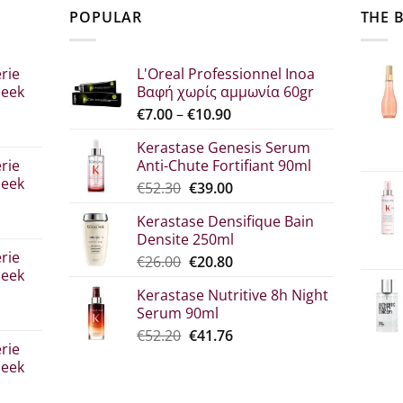
POPULAR
THE 
rie
L'Oreal Professionnel Inoa
leek
Βαφή χωρίς αμμωνία 60gr
Price
€
7.00
–
€
10.90
range:
Kerastase Genesis Serum
€7.00
rie
Anti-Chute Fortifiant 90ml
through
leek
Original
Η
€
52.30
€
39.00
€10.90
price
τρέχουσα
Kerastase Densifique Bain
was:
τιμή
Densite 250ml
σα
€52.30.
είναι:
rie
Original
The
€
26.00
€
20.80
€39.00.
leek
price
current
Kerastase Nutritive 8h Night
what:
price
Serum 90ml
€26.00.
is:
Original
Η
€
52.20
€
41.76
€20.80.
rie
price
τρέχουσα
leek
was:
τιμή
€52.20.
είναι: