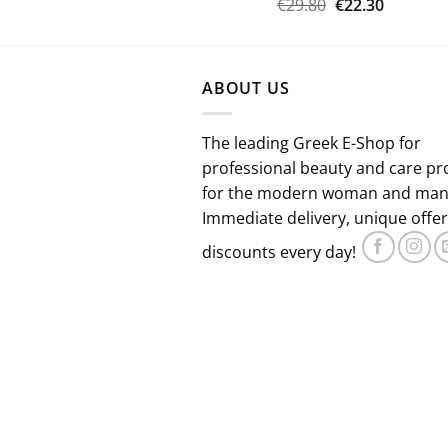
Original
Η
€
29.80
€
22.30
price
τρέχου
was:
τιμή
€29.80.
είναι:
ABOUT US
€22.30.
The leading Greek E-Shop for
professional beauty and care pr
for the modern woman and man
Immediate delivery, unique offe
discounts every day!