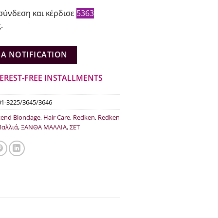
ce
τρέχουσα
σύνδεση και κέρδισε
5363
:
τιμή
.
.50.
είναι:
€53.63.
 A NOTIFICATION
TEREST-FREE INSTALLMENTS
01-3225/3645/3646
tend Blondage
,
Hair Care
,
Redken
,
Redken
αλλιά
,
ΞΑΝΘΑ ΜΑΛΛΙΑ
,
ΣΕΤ