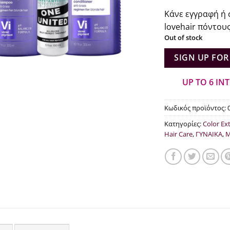
pri
Κάνε εγγραφή ή 
was
lovehair πόντους
€71
Out of stock
SIGN UP FOR
UP TO 6 IN
Κωδικός προϊόντος:
Κατηγορίες:
Color Ex
Hair Care
,
ΓΥΝΑΙΚΑ
,
Μ