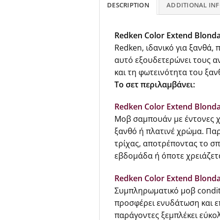
DESCRIPTION
ADDITIONAL IN
Redken Color Extend Blonda
Redken, ιδανικό για ξανθά,
αυτό εξουδετερώνει τους αν
και τη φωτεινότητα του ξα
Το σετ περιλαμβάνει:
Redken Color Extend Blon
Μοβ σαμπουάν με έντονες χ
ξανθό ή πλατινέ χρώμα. Πα
τρίχας, αποτρέποντας το σπ
εβδομάδα ή όποτε χρειάζετ
Redken Color Extend Blonda
Συμπληρωματικό μοβ condit
προσφέρει ενυδάτωση και ε
παράγοντες ξεμπλέκει εύκολα