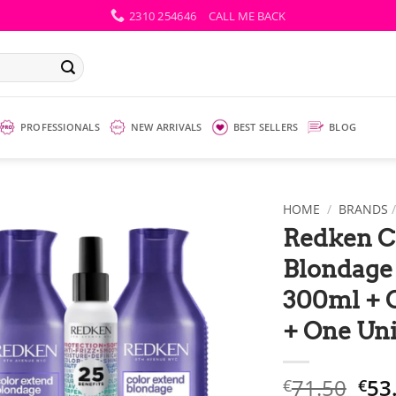
2310 254646
CALL ME BACK
PROFESSIONALS
NEW ARRIVALS
BEST SELLERS
BLOG
HOME
/
BRANDS
Redken C
Blondage
300ml + 
+ One Uni
Ori
71.50
53
€
€