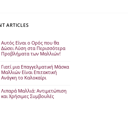
€47.00.
€42.30.
NT ARTICLES
Αυτός Είναι ο Ορός που θα
Δώσει Λύση στα Περισσότερα
Προβλήματα των Μαλλιών!
Δεν
υπάρχουν
Γιατί μια Επαγγελματική Μάσκα
σχόλια
στο
Μαλλιών Είναι Επιτακτική
Αυτός
Ανάγκη το Καλοκαίρι
Είναι
ο
Δεν
Ορός
υπάρχουν
που
Λιπαρά Μαλλιά: Αντιμετώπιση
σχόλια
θα
στο
και Χρήσιμες Συμβουλές
Δώσει
Γιατί
Λύση
μια
Δεν
στα
Επαγγελματική
υπάρχουν
Περισσότερα
Μάσκα
σχόλια
Προβλήματα
Μαλλιών
στο
των
Είναι
Λιπαρά
Μαλλιών!
Επιτακτική
Μαλλιά:
Ανάγκη
Αντιμετώπιση