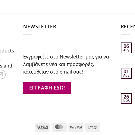
€41.76.
σα
NEWSLETTER
RECE
06
oducts
Αυγ
Εγγραφείτε στο Newsletter μας για να
.
λαμβάνετε νέα και προσφορές,
rs and
01
κατευθείαν στο email σας!
Αυγ
ΕΓΓΡΑΦΗ ΕΔΩ!
26
Ιούλ
Visa
MasterCard
PayPal
Cash
On