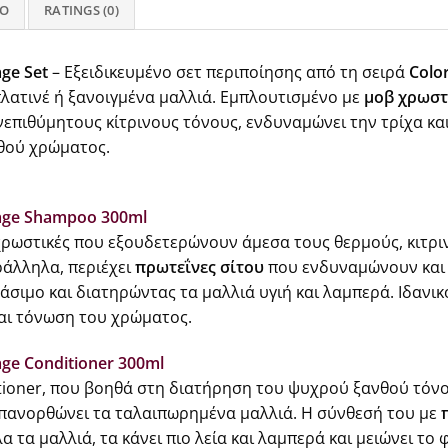
FO
RATINGS (0)
ge Set
– Εξειδικευμένο σετ περιποίησης από τη σειρά
Colo
 πλατινέ ή ξανοιγμένα μαλλιά. Εμπλουτισμένο με
μοβ χρωστ
επιθύμητους κίτρινους τόνους, ενδυναμώνει την τρίχα κα
νθού χρώματος.
dage Shampoo 300ml
ρωστικές που εξουδετερώνουν άμεσα τους θερμούς, κιτρ
ράλληλα, περιέχει
πρωτεΐνες σίτου
που ενδυναμώνουν και 
άσιμο και διατηρώντας τα μαλλιά υγιή και λαμπερά. Ιδανικ
αι τόνωση του χρώματος.
ge Conditioner 300ml
ioner, που βοηθά στη διατήρηση του ψυχρού ξανθού τόν
πανορθώνει τα ταλαιπωρημένα μαλλιά. Η σύνθεσή του με
 τα μαλλιά, τα κάνει πιο λεία και λαμπερά και μειώνει το 