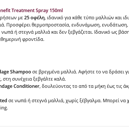
nefit Treatment Spray 150ml
χρήσεων με
25 οφέλη
, ιδανικό για κάθε τύπο μαλλιών και ι
ιά. Προσφέρει θερμοπροστασία, ενδυνάμωση, ενυδάτωση,
 νωπά ή στεγνά μαλλιά και δεν ξεβγάζεται. Ιδανικό ως βάσ
αθημερινή φροντίδα.
dage Shampoo
σε βρεγμένα μαλλιά. Αφήστε το να δράσει γι
 στη συνέχεια ξεβγάλτε καλά.
ndage Conditioner
, δουλεύοντας το από τα μήκη έως τις άκ
ted
σε νωπά ή στεγνά μαλλιά, χωρίς ξέβγαλμα. Μπορεί να 
ing.