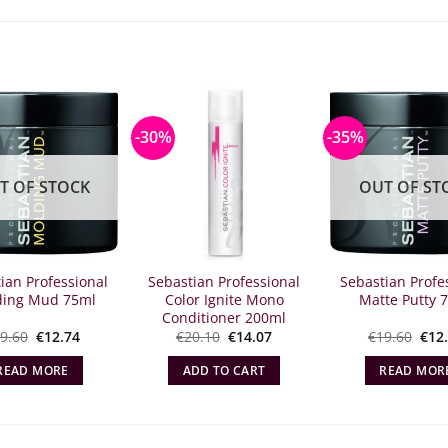
-30%
-35%
T OF STOCK
OUT OF ST
ian Professional
Sebastian Professional
Sebastian Profe
ding Mud 75ml
Color Ignite Mono
Matte Putty 
Conditioner 200ml
Original
The
Original
Η
Orig
9.60
€
12.74
€
20.10
€
14.07
€
19.60
€
12
price
current
price
τρέχουσα
pric
what:
price
was:
τιμή
wha
READ MORE
ADD TO CART
READ MOR
€19.60.
is:
€20.10.
είναι:
€19.
€12.74.
€14.07.