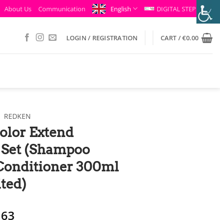
About Us
Communication
English
DIGITAL STEP
LOGIN / REGISTRATION
CART /
€
0.00
/
REDKEN
olor Extend
 Set (Shampoo
Conditioner 300ml
ted)
ginal
Η
.63