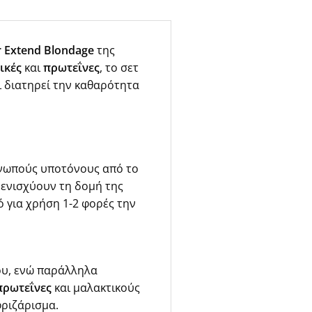
r Extend Blondage
της
ικές
και
πρωτεΐνες
, το σετ
ι διατηρεί την καθαρότητα
ινωπούς υποτόνους από το
ενισχύουν τη δομή της
ό για χρήση 1-2 φορές την
ου, ενώ παράλληλα
πρωτεΐνες
και μαλακτικούς
φριζάρισμα.