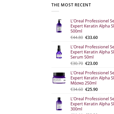
THE MOST RECENT
L'Oreal Professionel Se
Expert Keratin Alpha S
500ml
Original
The
€
44.80
€
33.60
price
current
L'Oreal Professionel Se
was:
price
Expert Keratin Alpha S
€44.80.
is:
Serum 50ml
€33.60.
Original
Η
€
30.70
€
23.00
price
τρέχου
L'Oreal Professionel Se
was:
τιμή
Expert Keratin Alpha S
€30.70.
είναι:
Μάσκα 250ml
€23.00.
Original
The
€
34.60
€
25.90
price
current
L'Oreal Professionel Se
which
price
Expert Keratin Alpha S
was:
is:
300ml
€34.60.
€25.90.