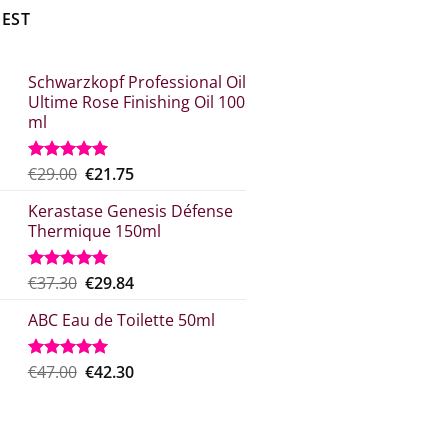
BEST
Schwarzkopf Professional Oil
Ultime Rose Finishing Oil 100
ml
Original
Η
€
29.00
€
21.75
Rated
5.00
out of 5
price
τρέχουσα
Kerastase Genesis Défense
what:
τιμή
Thermique 150ml
€29.00.
είναι:
€21.75.
Original
Η
€
37.30
€
29.84
Rated
5.00
out of 5
price
τρέχουσα
ABC Eau de Toilette 50ml
was:
τιμή
€37.30.
είναι:
€29.84.
Original
The
€
47.00
€
42.30
Rated
5.00
out of 5
price
current
which
price
was:
is: