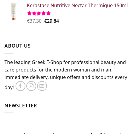
price
τρέχουσα
Kerastase Nutritive Nectar Thermique 150ml
was:
τιμή
€26.50.
είναι:
€18.50.
Original
Η
€
37.30
€
29.84
Rated
5.00
out of 5
price
τρέχουσα
was:
τιμή
€37.30.
είναι:
ABOUT US
€29.84.
The leading Greek E-Shop for professional beauty and
care products for the modern woman and man.
Immediate delivery, unique offers and discounts every
day!
NEWSLETTER