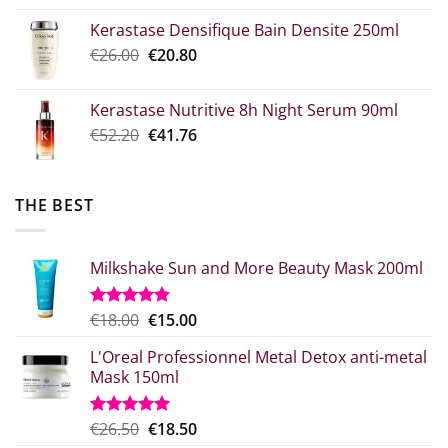
price
τρέχουσα
Kerastase Densifique Bain Densite 250ml
was:
τιμή
Original
The
€
26.00
€52.30.
€
20.80
είναι:
price
current
€39.00.
what:
price
Kerastase Nutritive 8h Night Serum 90ml
€26.00.
is:
Original
Η
€
52.20
€
41.76
€20.80.
price
τρέχουσα
was:
τιμή
€52.20.
είναι:
THE BEST
€41.76.
Milkshake Sun and More Beauty Mask 200ml
Original
Η
€
18.00
€
15.00
Rated
5.00
out of 5
price
τρέχουσα
L'Oreal Professionnel Metal Detox anti-metal
what:
τιμή
Mask 150ml
€18.00.
είναι:
€15.00.
Original
Η
€
26.50
€
18.50
Rated
5.00
out of 5