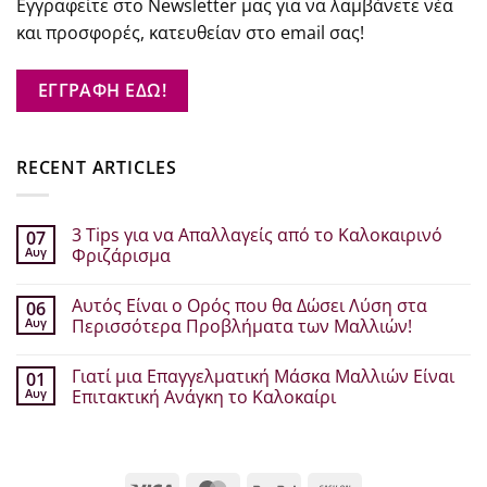
Εγγραφείτε στο Newsletter μας για να λαμβάνετε νέα
και προσφορές, κατευθείαν στο email σας!
ΕΓΓΡΑΦΗ ΕΔΩ!
RECENT ARTICLES
3 Tips για να Απαλλαγείς από το Καλοκαιρινό
07
Αυγ
Φριζάρισμα
Δεν
υπάρχουν
Αυτός Είναι ο Ορός που θα Δώσει Λύση στα
06
σχόλια
στο
Αυγ
Περισσότερα Προβλήματα των Μαλλιών!
3
Tips
Δεν
για
υπάρχουν
Γιατί μια Επαγγελματική Μάσκα Μαλλιών Είναι
01
να
σχόλια
Απαλλαγείς
στο
Αυγ
Επιτακτική Ανάγκη το Καλοκαίρι
από
Αυτός
το
Είναι
Δεν
Καλοκαιρινό
ο
υπάρχουν
Φριζάρισμα
Ορός
σχόλια
που
στο
θα
Γιατί