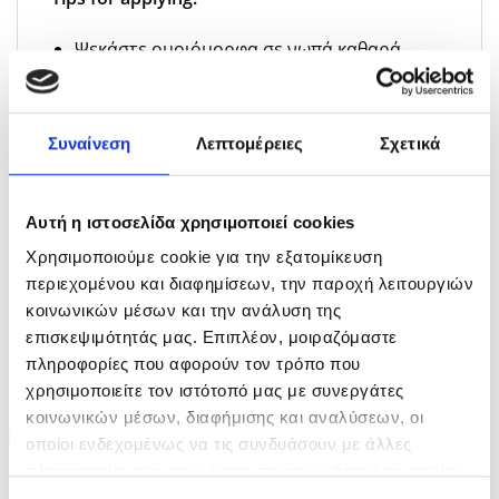
Ψεκάστε ομοιόμορφα σε νωπά καθαρά
μαλλιά
Αν θέλετε χρησιμοποιήστε χτένα για
καλύτερη κατανομή του προϊόντος
Συναίνεση
Λεπτομέρειες
Σχετικά
Στη συνέχεια προχωρήστε στο styling που
επιθυμείτε
Αυτή η ιστοσελίδα χρησιμοποιεί cookies
Χρησιμοποιούμε cookie για την εξατομίκευση
περιεχομένου και διαφημίσεων, την παροχή λειτουργιών
κοινωνικών μέσων και την ανάλυση της
επισκεψιμότητάς μας. Επιπλέον, μοιραζόμαστε
RELATED PRODUCTS
πληροφορίες που αφορούν τον τρόπο που
χρησιμοποιείτε τον ιστότοπό μας με συνεργάτες
κοινωνικών μέσων, διαφήμισης και αναλύσεων, οι
-35%
-35%
οποίοι ενδεχομένως να τις συνδυάσουν με άλλες
πληροφορίες που τους έχετε παραχωρήσει ή τις οποίες
έχουν συλλέξει σε σχέση με την από μέρους σας χρήση