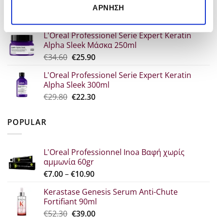
Alpha Sleek Serum 50ml
€44.80.
is:
ΆΡΝΗΣΗ
Original
Η
€
30.70
€
23.00
€33.60.
price
τρέχουσα
L'Oreal Professionel Serie Expert Keratin
was:
τιμή
Alpha Sleek Μάσκα 250ml
€30.70.
είναι:
Original
The
€
34.60
€
25.90
€23.00.
price
current
L'Oreal Professionel Serie Expert Keratin
which
price
Alpha Sleek 300ml
was:
is:
Original
Η
€
29.80
€
22.30
€34.60.
€25.90.
price
τρέχουσα
was:
τιμή
POPULAR
€29.80.
είναι:
€22.30.
L'Oreal Professionnel Inoa Βαφή χωρίς
αμμωνία 60gr
Price
€
7.00
–
€
10.90
range:
Kerastase Genesis Serum Anti-Chute
€7.00
Fortifiant 90ml
through
Original
Η
€
52.30
€
39.00
€10.90