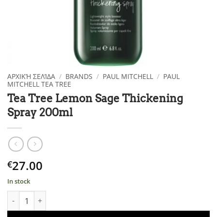
ΑΡΧΙΚΉ ΣΕΛΊΔΑ
/
BRANDS
/
PAUL MITCHELL
/
PAUL
MITCHELL TEA TREE
Tea Tree Lemon Sage Thickening
Spray 200ml
27.00
€
In stock
Tea Tree Lemon Sage Thickening Spray 200ml ποσότητα