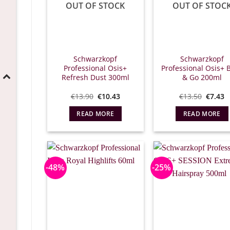
OUT OF STOCK
OUT OF STOC
Schwarzkopf
Schwarzkopf
Professional Osis+
Professional Osis+ 
Refresh Dust 300ml
& Go 200ml
Original
The
Origina
Η
€
13.90
€
10.43
€
13.50
€
7.43
price
current
price
τ
was:
price
what:
τ
READ MORE
READ MORE
€13.90.
is:
€13.50
ε
€10.43.
€
-48%
-25%