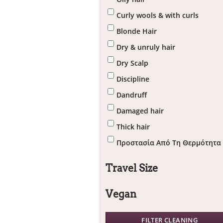
Curly wools & with curls
Blonde Hair
Dry & unruly hair
Dry Scalp
Discipline
Dandruff
Damaged hair
Thick hair
Προστασία Από Τη Θερμότητα
Travel Size
Vegan
FILTER CLEANING