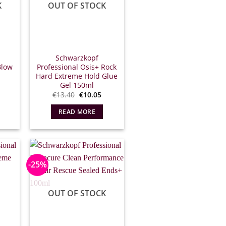
K
OUT OF STOCK
Schwarzkopf
Blow
Professional Osis+ Rock
Hard Extreme Hold Glue
Gel 150ml
l
Original
The
€
13.40
€
10.05
ρέχουσα
price
current
ιμή
what:
price
READ MORE
.
ίναι:
€13.40.
is:
7.43.
€10.05.
-25%
OUT OF STOCK