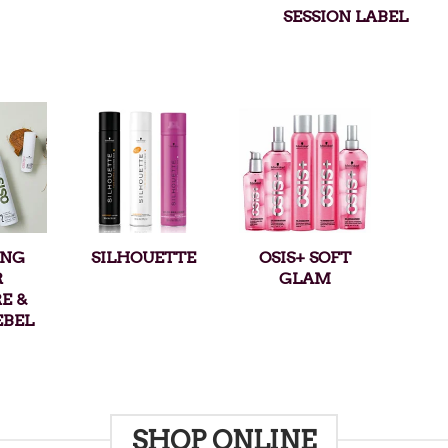
SESSION LABEL
ONG
SILHOUETTE
OSIS+ SOFT
R
GLAM
E &
EBEL
SHOP ONLINE