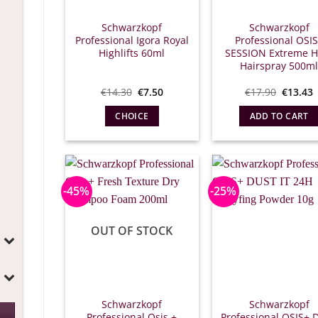
Schwarzkopf
Schwarzkopf
Professional Igora Royal
Professional OSI
Highlifts 60ml
SESSION Extreme H
Hairspray 500m
Original
Η
Origina
€
14.30
€
7.50
€
17.90
€
13.43
price
τρέχουσα
price
was:
τιμή
what:
τ
CHOICE
ADD TO CART
€14.30.
είναι:
€17.90.
ε
€7.50.
€
Αυτό
το
προϊόν
έχει
-45%
-25%
πολλαπλές
παραλλαγές.
OUT OF STOCK
Οι
επιλογές
μπορούν
να
επιλεγούν
Schwarzkopf
Schwarzkopf
στη
Professional Osis +
Professional OSIS+ 