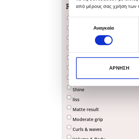
Result Styling
από μέρους σας χρήση των 
look Beach
Επιλογή
Αναγκαία
συγκατάθεσης
Light grip
Renewal of the styling
Sloppy look
Strong grip
ΆΡΝΗΣΗ
Anti-frizz
Primers
Shine
liss
Matte result
Moderate grip
Curls & waves