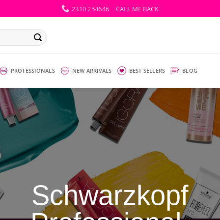
2310 254646
CALL ME BACK
PROFESSIONALS
NEW ARRIVALS
BEST SELLERS
BLOG
Schwarzkopf