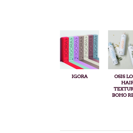
IGORA
OSIS L
HAI
TEXTUR
BOHO R