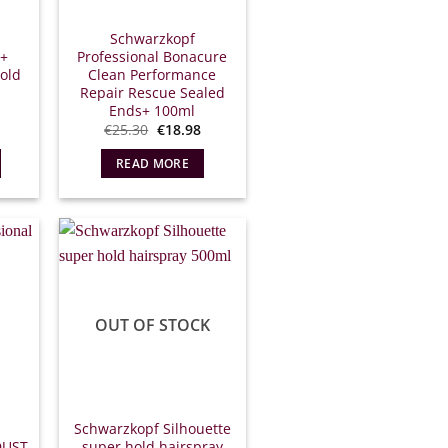
Schwarzkopf
S+
Professional Bonacure
old
Clean Performance
l
Repair Rescue Sealed
Ends+ 100ml
l
Η
Original
Η
€
25.30
€
18.98
τρέχουσα
price
τρέχουσα
ιμή
what:
τιμή
READ MORE
ίναι:
€25.30.
είναι:
13.43.
€18.98.
OUT OF STOCK
Schwarzkopf Silhouette
DUST
super hold hairspray