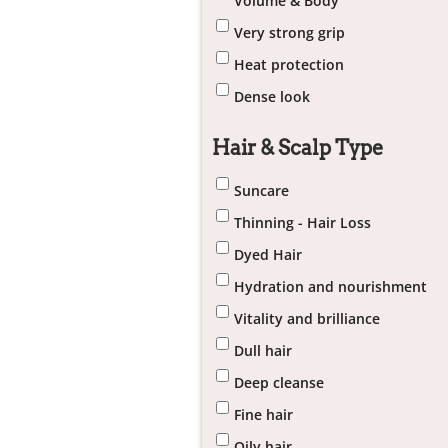
Volume & Body
Very strong grip
Heat protection
Dense look
Hair & Scalp Type
Suncare
Thinning - Hair Loss
Dyed Hair
Hydration and nourishment
Vitality and brilliance
Dull hair
Deep cleanse
Fine hair
Oily hair