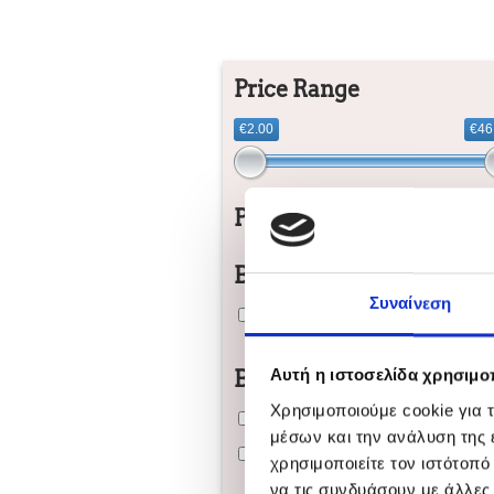
Price Range
€2.00
€46
Product Type
Brands
Συναίνεση
Schwarzkopf Professional
Αυτή η ιστοσελίδα χρησιμοπ
Body Need
Χρησιμοποιούμε cookie για 
Cleaning and hygiene
μέσων και την ανάλυση της
Protection from the sun
χρησιμοποιείτε τον ιστότοπ
να τις συνδυάσουν με άλλες